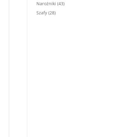
produktów
43
Narożniki
43
produkty
28
Szafy
28
produktów