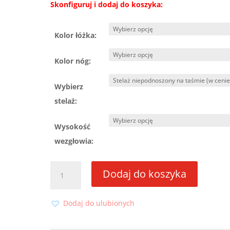
Skonfiguruj i dodaj do koszyka:
Kolor łóżka:
Kolor nóg:
Wybierz
stelaż:
Wysokość
wezgłowia:
ilość
Dodaj do koszyka
Łóżko
Allora
180x200
Dodaj do ulubionych
ze
stelażem