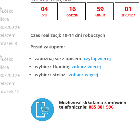
04
16
59
00
DNI
GODZIN
MINUT
SEKUND
Czas realizacji: 10-14 dni roboczych
Przed zakupem:
zapoznaj się z opisem:
czytaj więcej
wybierz tkaninę:
zobacz więcej
wybierz stelaż :
zobacz więcej
Możliwość składania zamówień
telefonicznie:
885 881 596