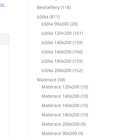
produkty
00
,
118
Bestsellery
118
produktów
811
Łóżka
811
produktów
20
Łóżka 90x200
20
produktów
161
Łóżka 120×200
161
produktów
159
Łóżka 140x200
159
produktów
160
Łóżka 160x200
160
produktów
159
Łóżka 180x200
159
produktów
152
Łóżka 200x200
152
produkty
58
Materace
58
produktów
10
Materace 120x200
10
produktów
10
Materace 140x200
10
produktów
10
Materace 160x200
10
produktów
10
Materace 180x200
10
produktów
9
Materace 200x200
9
produktów
9
Materace 90x200
9