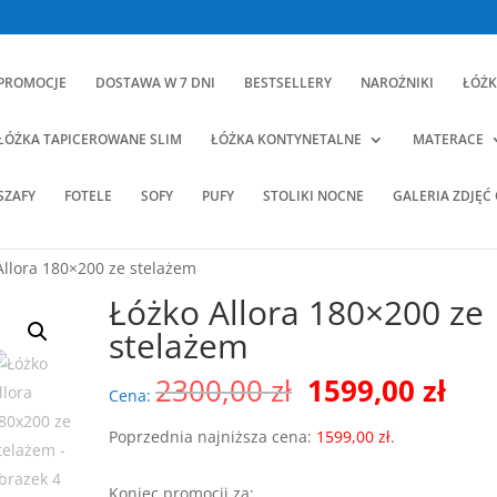
PROMOCJE
DOSTAWA W 7 DNI
BESTSELLERY
NAROŻNIKI
ŁÓŻK
ŁÓŻKA TAPICEROWANE SLIM
ŁÓŻKA KONTYNETALNE
MATERACE
SZAFY
FOTELE
SOFY
PUFY
STOLIKI NOCNE
GALERIA ZDJĘĆ
Allora 180×200 ze stelażem
Łóżko Allora 180×200 ze
stelażem
Pierwotna
Akt
2300,00
zł
1599,00
zł
Cena:
cena
cen
wynosiła:
wyn
Poprzednia najniższa cena:
1599,00
zł
.
2300,00 zł.
159
Koniec promocji za: