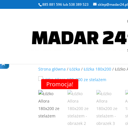
885 881 596
lub
538 389 523
sklep@madar24.pl
Strona główna
/
Łóżka
/
Łóżka 180x200
/ Łóżko 
Promocja!