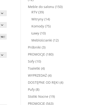
produktów
150
Meble do salonu
150
39
produktów
RTV
39
produktów
14
Witryny
14
produktów
75
Komody
75
produktów
10
Ławy
10
produktów
12
Meblościanki
12
produktów
3
Próbniki
3
produkty
180
PROMOCJE
180
produktów
10
Sofy
10
produktów
4
Toaletki
4
produkty
4
WYPRZEDAŻ
4
produkty
4
DOSTĘPNE OD RĘKI
4
produkty
8
Pufy
8
produktów
19
Stoliki Nocne
19
produktów
563
PROMOCJE
563