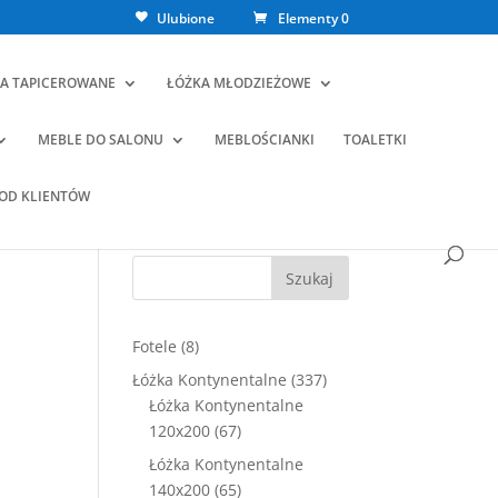
Ulubione
Elementy 0
A TAPICEROWANE
ŁÓŻKA MŁODZIEŻOWE
MEBLE DO SALONU
MEBLOŚCIANKI
TOALETKI
 OD KLIENTÓW
Szukaj
8
Fotele
8
produktów
337
Łóżka Kontynentalne
337
ualna
produktów
Łóżka Kontynentalne
a
67
120x200
67
osi:
produktów
9,00 zł.
Łóżka Kontynentalne
65
140x200
65