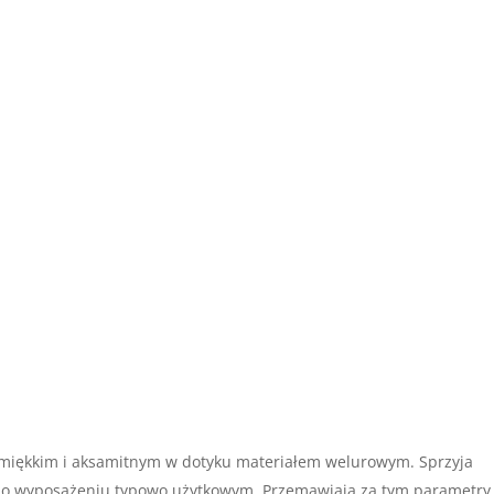
 miękkim i aksamitnym w dotyku materiałem welurowym. Sprzyja
ą o wyposażeniu typowo użytkowym. Przemawiają za tym parametry