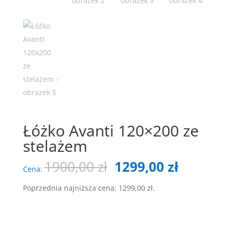
Łóżko Avanti 120×200 ze
stelażem
Pierwotna
Aktualn
1900,00
zł
1299,00
zł
Cena:
cena
cena
wynosiła:
wynosi:
Poprzednia najniższa cena:
1299,00
zł
.
1900,00 zł.
1299,00 