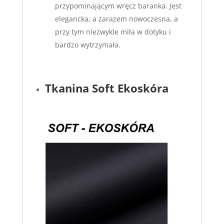
przypominającym wręcz baranka. Jest
elegancka, a zarazem nowoczesna, a
przy tym niezwykle miła w dotyku i
bardzo wytrzymała.
Tkanina Soft Ekoskóra