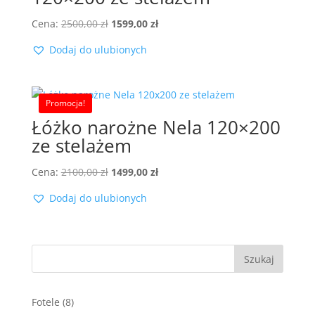
Pierwotna
Aktualna
Cena:
2500,00
zł
1599,00
zł
cena
cena
Dodaj do ulubionych
wynosiła:
wynosi:
2500,00 zł.
1599,00 zł.
Promocja!
Łóżko narożne Nela 120×200
ze stelażem
Pierwotna
Aktualna
Cena:
2100,00
zł
1499,00
zł
cena
cena
Dodaj do ulubionych
wynosiła:
wynosi:
2100,00 zł.
1499,00 zł.
Szukaj
8
Fotele
8