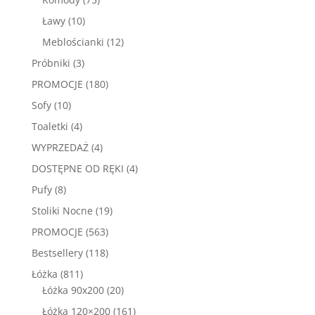
produktów
10
Ławy
10
produktów
12
Meblościanki
12
produktów
3
Próbniki
3
produkty
180
PROMOCJE
180
produktów
10
Sofy
10
produktów
4
Toaletki
4
produkty
4
WYPRZEDAŻ
4
produkty
4
DOSTĘPNE OD RĘKI
4
produkty
8
Pufy
8
produktów
19
Stoliki Nocne
19
produktów
563
PROMOCJE
563
produkty
118
Bestsellery
118
produktów
811
Łóżka
811
produktów
20
Łóżka 90x200
20
produktów
161
Łóżka 120×200
161