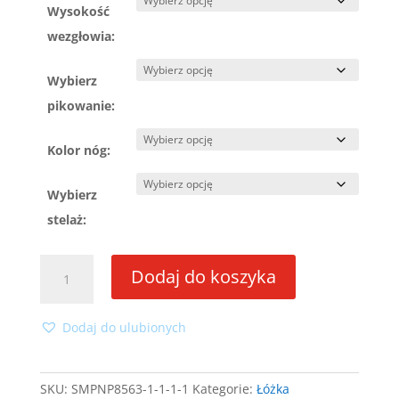
Wysokość
wezgłowia:
Wybierz
pikowanie:
Kolor nóg:
Wybierz
stelaż:
ilość
Dodaj do koszyka
Łóżko
Avanti
120x200
Dodaj do ulubionych
ze
stelażem
SKU:
SMPNP8563-1-1-1-1
Kategorie:
Łóżka