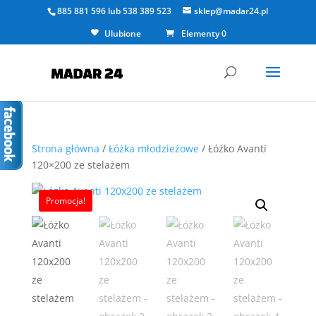
885 881 596
lub
538 389 523
sklep@madar24.pl
Ulubione
Elementy 0
Strona główna
/
Łóżka młodzieżowe
/ Łóżko Avanti
120×200 ze stelażem
Promocja!