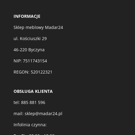
INFORMACJE
Sklep meblowy Madar24
ul. Kościuszki 29
46-220 Byczyna
NIP: 7511743154
REGON: 520122321
OBSŁUGA KLIENTA
tel:
885 881 596
mail:
sklep@madar24.pl
Infolinia czynna: