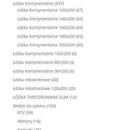
produktów
337
Łóżka Kontynentalne
337
produktów
67
Łóżka Kontynentalne 120x200
67
produktów
65
Łóżka Kontynentalne 140x200
65
produktów
65
Łóżka Kontynentalne 160x200
65
produktów
65
Łóżka Kontynentalne 180x200
65
produktów
60
Łóżka Kontynentalne 200x200
60
produktów
6
Łóżka Kontynentalne 100×200
6
produktów
4
Łóżka Kontynentalne 80×200
4
produkty
6
Łóżka Kontynentalne 90×200
6
produktów
40
Łóżka młodzieżowe
40
produktów
20
Łóżka młodzieżowe 120x200
20
produktów
12
ŁÓŻKA TAPICEROWANE SLIM
12
produktów
150
Meble do salonu
150
39
produktów
RTV
39
produktów
14
Witryny
14
produktów
75
Komody
75