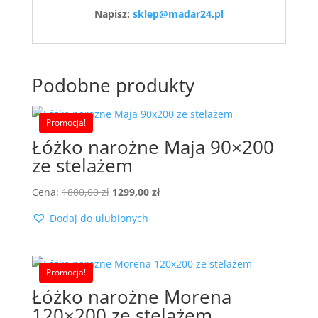
Napisz:
sklep@madar24.pl
Podobne produkty
Promocja!
Łóżko narożne Maja 90×200
ze stelażem
Pierwotna
Aktualna
Cena:
1800,00
zł
1299,00
zł
cena
cena
Dodaj do ulubionych
wynosiła:
wynosi:
1800,00 zł.
1299,00 zł.
Promocja!
Łóżko narożne Morena
120×200 ze stelażem