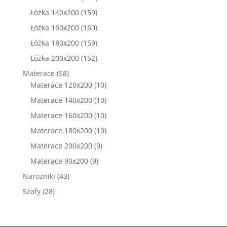
produktów
159
Łóżka 140x200
159
produktów
160
Łóżka 160x200
160
produktów
159
Łóżka 180x200
159
produktów
152
Łóżka 200x200
152
produkty
58
Materace
58
produktów
10
Materace 120x200
10
produktów
10
Materace 140x200
10
produktów
10
Materace 160x200
10
produktów
10
Materace 180x200
10
produktów
9
Materace 200x200
9
produktów
9
Materace 90x200
9
produktów
43
Narożniki
43
produkty
28
Szafy
28
produktów