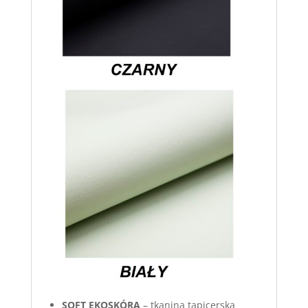
S
OFT EKOSKÓRA
– tkanina tapicerska