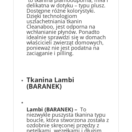
to tkanina plamoodporna, miła i
delikatna w dotyku – typu plusz.
Dostępne różne kolorystyki.
Dzięki technologiom
uszlachetniania tkanin
Cleanaboo, jest odporna na
wchłanianie płynów. Ponadto
idealnie sprawdzi się w domach
właścicieli zwierząt domowych,
ponieważ nie jest podatna na
zaciąganie i pilling.
Tkanina Lambi
(BARANEK)
Lambi
(BARANEK) –
To
niezwykle puszysta tkanina typu
boucle, która stworzona została z
ozdobnie skręconej przędzy z
pętelkami, węzełkami i długim