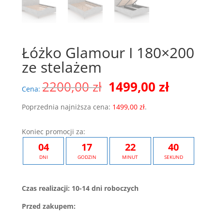
Łóżko Glamour I 180×200
ze stelażem
Pierwotna
Aktualn
2200,00
zł
1499,00
zł
Cena:
cena
cena
wynosiła:
wynosi:
Poprzednia najniższa cena:
1499,00
zł
.
2200,00 zł.
1499,00 
Koniec promocji za:
04
17
22
40
DNI
GODZIN
MINUT
SEKUND
Czas realizacji: 10-14 dni roboczych
Przed zakupem: