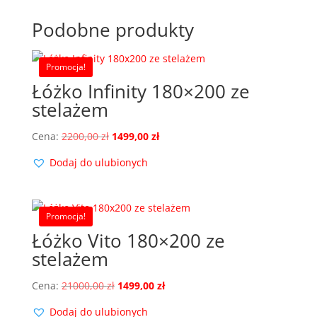
Podobne produkty
Promocja!
Łóżko Infinity 180×200 ze
stelażem
Pierwotna
Aktualna
Cena:
2200,00
zł
1499,00
zł
cena
cena
Dodaj do ulubionych
wynosiła:
wynosi:
2200,00 zł.
1499,00 zł.
Promocja!
Łóżko Vito 180×200 ze
stelażem
Pierwotna
Aktualna
Cena:
21000,00
zł
1499,00
zł
cena
cena
Dodaj do ulubionych