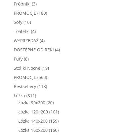
produktów
3
Próbniki
3
produkty
180
PROMOCJE
180
produktów
10
Sofy
10
produktów
4
Toaletki
4
produkty
4
WYPRZEDAŻ
4
produkty
4
DOSTĘPNE OD RĘKI
4
produkty
8
Pufy
8
produktów
19
Stoliki Nocne
19
produktów
563
PROMOCJE
563
produkty
118
Bestsellery
118
produktów
811
Łóżka
811
produktów
20
Łóżka 90x200
20
produktów
161
Łóżka 120×200
161
produktów
159
Łóżka 140x200
159
produktów
160
Łóżka 160x200
160
produktów