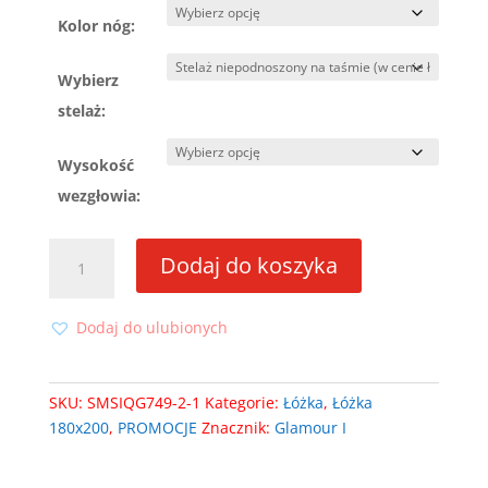
Kolor nóg:
Wybierz
stelaż:
Wysokość
wezgłowia:
ilość
Dodaj do koszyka
Łóżko
Glamour
I
Dodaj do ulubionych
180x200
ze
stelażem
SKU:
SMSIQG749-2-1
Kategorie:
Łóżka
,
Łóżka
180x200
,
PROMOCJE
Znacznik:
Glamour I