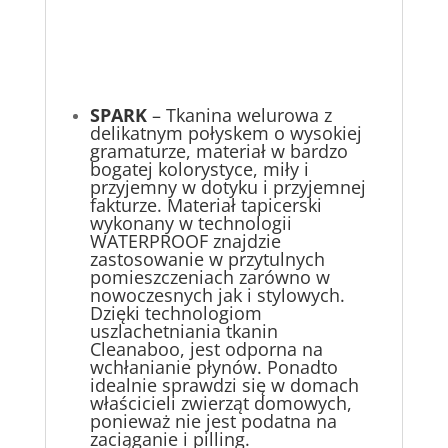
SPARK
– Tkanina welurowa z
delikatnym połyskem o wysokiej
gramaturze, materiał w bardzo
bogatej kolorystyce, miły i
przyjemny w dotyku i przyjemnej
fakturze. Materiał tapicerski
wykonany w technologii
WATERPROOF znajdzie
zastosowanie w przytulnych
pomieszczeniach zarówno w
nowoczesnych jak i stylowych.
Dzięki technologiom
uszlachetniania tkanin
Cleanaboo, jest odporna na
wchłanianie płynów. Ponadto
idealnie sprawdzi się w domach
właścicieli zwierząt domowych,
ponieważ nie jest podatna na
zaciąganie i pilling.