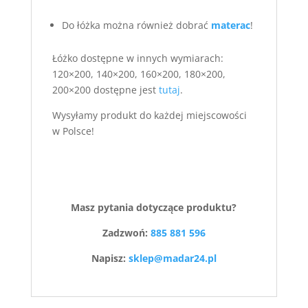
Do łóżka można również dobrać
materac
!
Łóżko dostępne w innych wymiarach:
120×200, 140×200, 160×200, 180×200,
200×200 dostępne jest
tutaj
.
Wysyłamy produkt do każdej miejscowości
w Polsce!
Masz pytania dotyczące produktu?
Zadzwoń:
885 881 596
Napisz:
sklep@madar24.pl