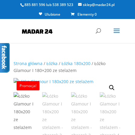
885 881 596
lub
538 389 523
sklep@madar24.pl
Ulubione
Elementy 0
Strona główna
/
Łóżka
/
Łóżka 180x200
/ Łóżko
Glamour I 180×200 ze stelażem
Promocja!