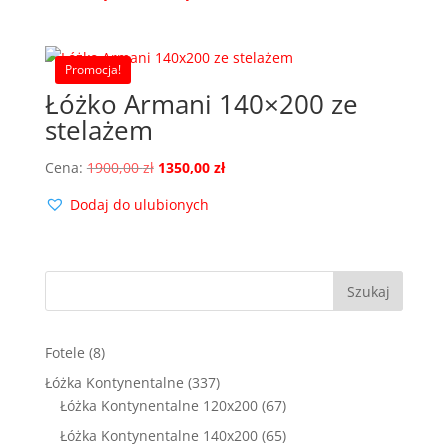
wynosiła:
wynosi:
21000,00 zł.
1499,00 zł.
Promocja!
Łóżko Armani 140×200 ze
stelażem
Pierwotna
Aktualna
Cena:
1900,00
zł
1350,00
zł
cena
cena
Dodaj do ulubionych
wynosiła:
wynosi:
1900,00 zł.
1350,00 zł.
Szukaj
8
Fotele
8
produktów
337
Łóżka Kontynentalne
337
produktów
67
Łóżka Kontynentalne 120x200
67
produktów
65
Łóżka Kontynentalne 140x200
65