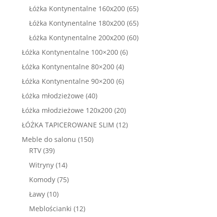
produktów
65
Łóżka Kontynentalne 160x200
65
produktów
65
Łóżka Kontynentalne 180x200
65
produktów
60
Łóżka Kontynentalne 200x200
60
produktów
6
Łóżka Kontynentalne 100×200
6
produktów
4
Łóżka Kontynentalne 80×200
4
produkty
6
Łóżka Kontynentalne 90×200
6
produktów
40
Łóżka młodzieżowe
40
produktów
20
Łóżka młodzieżowe 120x200
20
produktów
12
ŁÓŻKA TAPICEROWANE SLIM
12
produktów
150
Meble do salonu
150
39
produktów
RTV
39
produktów
14
Witryny
14
produktów
75
Komody
75
produktów
10
Ławy
10
produktów
12
Meblościanki
12