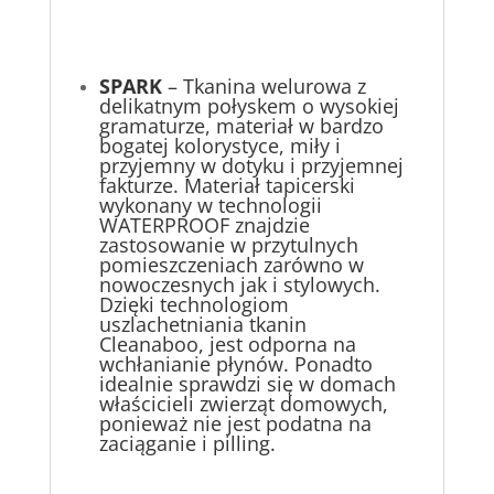
SPARK
– Tkanina welurowa z
delikatnym połyskem o wysokiej
gramaturze, materiał w bardzo
bogatej kolorystyce, miły i
przyjemny w dotyku i przyjemnej
fakturze. Materiał tapicerski
wykonany w technologii
WATERPROOF znajdzie
zastosowanie w przytulnych
pomieszczeniach zarówno w
nowoczesnych jak i stylowych.
Dzięki technologiom
uszlachetniania tkanin
Cleanaboo, jest odporna na
wchłanianie płynów. Ponadto
idealnie sprawdzi się w domach
właścicieli zwierząt domowych,
ponieważ nie jest podatna na
zaciąganie i pilling.