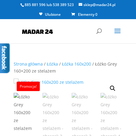
885 881 596
lub
538 389 523
sklep@madar24.pl
Ulubione
Elementy 0
Strona główna
/
Łóżka
/
Łóżka 160x200
/ Łóżko Grey
160×200 ze stelażem
Promocja!