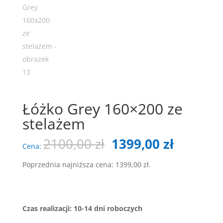
Łóżko Grey 160×200 ze
stelażem
Pierwotna
Aktualn
2100,00
zł
1399,00
zł
Cena:
cena
cena
wynosiła:
wynosi:
Poprzednia najniższa cena:
1399,00
zł
.
2100,00 zł.
1399,00 
Czas realizacji: 10-14 dni roboczych