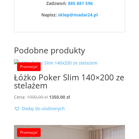
Zadzwoń:
885 881 596
Napisz:
sklep@madar24.pl
Podobne produkty
Promocja!
Łóżko Poker Slim 140×200 ze
stelażem
Pierwotna
Aktualna
Cena:
1900,00
zł
1350,00
zł
cena
cena
Dodaj do ulubionych
wynosiła:
wynosi:
1900,00 zł.
1350,00 zł.
Promocja!