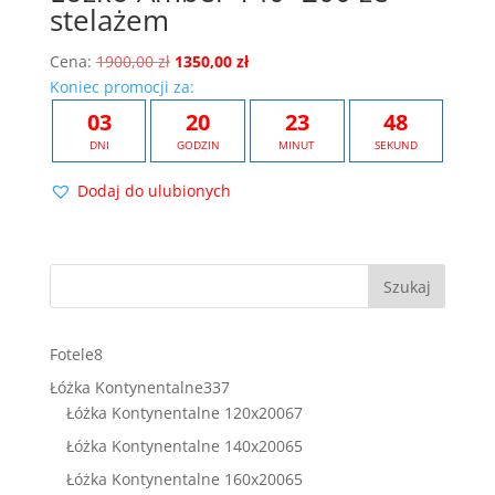
stelażem
Pierwotna
Aktualna
Cena:
1900,00
zł
1350,00
zł
cena
cena
Koniec promocji za:
wynosiła:
wynosi:
03
20
23
47
1900,00 zł.
1350,00 zł.
DNI
GODZIN
MINUT
SEKUND
Dodaj do ulubionych
Szukaj
8
Fotele
8
produktów
337
Łóżka Kontynentalne
337
produktów
67
Łóżka Kontynentalne 120x200
67
produktów
65
Łóżka Kontynentalne 140x200
65
produktów
65
Łóżka Kontynentalne 160x200
65