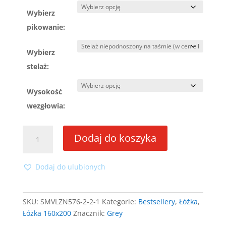
Wybierz
pikowanie:
Wybierz
stelaż:
Wysokość
wezgłowia:
ilość
Dodaj do koszyka
Łóżko
Grey
160x200
Dodaj do ulubionych
ze
stelażem
SKU:
SMVLZN576-2-2-1
Kategorie:
Bestsellery
,
Łóżka
,
Łóżka 160x200
Znacznik:
Grey