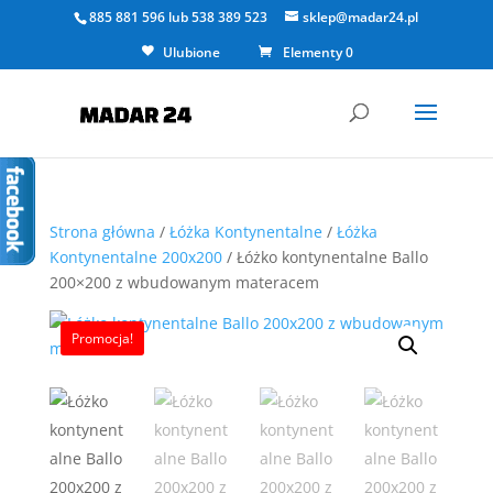
885 881 596
lub
538 389 523
sklep@madar24.pl
Ulubione
Elementy 0
Strona główna
/
Łóżka Kontynentalne
/
Łóżka
Kontynentalne 200x200
/ Łóżko kontynentalne Ballo
200×200 z wbudowanym materacem
Promocja!