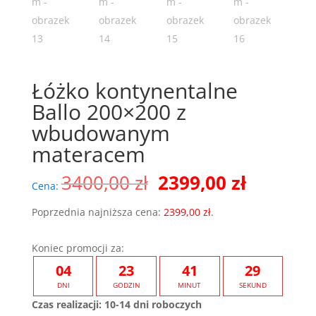
Łóżko kontynentalne
Ballo 200×200 z
wbudowanym
materacem
Pierwotna
Aktualn
3400,00
zł
2399,00
zł
Cena:
cena
cena
wynosiła:
wynosi:
Poprzednia najniższa cena:
2399,00
zł
.
3400,00 zł.
2399,00 
Koniec promocji za:
04
23
41
28
DNI
GODZIN
MINUT
SEKUND
Czas realizacji: 10-14 dni roboczych