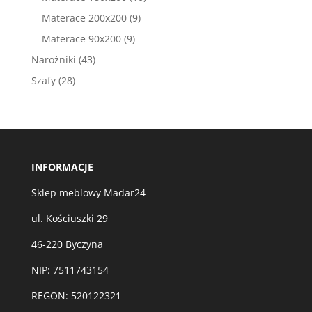
produktów
9
Materace 200x200
9
produktów
9
Materace 90x200
9
produktów
43
Narożniki
43
produkty
28
Szafy
28
produktów
INFORMACJE
Sklep meblowy Madar24
ul. Kościuszki 29
46-220 Byczyna
NIP: 7511743154
REGON: 520122321