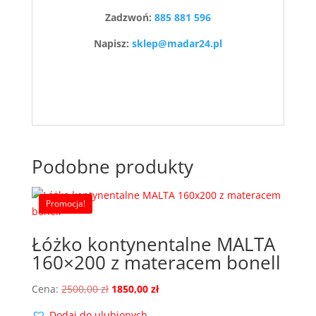
Zadzwoń:
885 881 596
Napisz:
sklep@madar24.pl
Podobne produkty
Promocja!
Łóżko kontynentalne MALTA
160×200 z materacem bonell
Pierwotna
Aktualna
Cena:
2500,00
zł
1850,00
zł
cena
cena
Dodaj do ulubionych