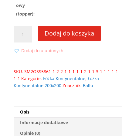
owy
(topper):
ilość
Dodaj do koszyka
Łóżko
kontynentalne
Ballo
Dodaj do ulubionych
200x200
z
wbudowanym
SKU:
SM2OSS5861-1-2-2-1-1-1-1-1-2-1-1-3-1-1-1-1-1-
materacem
1-1
Kategorie:
Łóżka Kontynentalne
,
Łóżka
Kontynentalne 200x200
Znacznik:
Ballo
Opis
Informacje dodatkowe
Opinie (0)