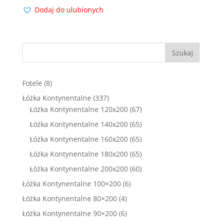
cena
cena
Dodaj do ulubionych
wynosiła:
wynosi:
2900,00 zł.
2099,00 zł.
Szukaj
8
Fotele
8
produktów
337
Łóżka Kontynentalne
337
produktów
67
Łóżka Kontynentalne 120x200
67
produktów
65
Łóżka Kontynentalne 140x200
65
produktów
65
Łóżka Kontynentalne 160x200
65
produktów
65
Łóżka Kontynentalne 180x200
65
produktów
60
Łóżka Kontynentalne 200x200
60
produktów
6
Łóżka Kontynentalne 100×200
6
produktów
4
Łóżka Kontynentalne 80×200
4
produkty
6
Łóżka Kontynentalne 90×200
6