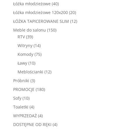
produktów
40
Łóżka młodzieżowe
40
produktów
20
Łóżka młodzieżowe 120x200
20
produktów
12
ŁÓŻKA TAPICEROWANE SLIM
12
produktów
150
Meble do salonu
150
39
produktów
RTV
39
produktów
14
Witryny
14
produktów
75
Komody
75
produktów
10
Ławy
10
produktów
12
Meblościanki
12
produktów
3
Próbniki
3
produkty
180
PROMOCJE
180
produktów
10
Sofy
10
produktów
4
Toaletki
4
produkty
4
WYPRZEDAŻ
4
produkty
4
DOSTĘPNE OD RĘKI
4
produkty