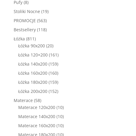
8
Pufy
8
produktów
19
Stoliki Nocne
19
produktów
563
PROMOCJE
563
produkty
118
Bestsellery
118
produktów
811
Łóżka
811
produktów
20
Łóżka 90x200
20
produktów
161
Łóżka 120×200
161
produktów
159
Łóżka 140x200
159
produktów
160
Łóżka 160x200
160
produktów
159
Łóżka 180x200
159
produktów
152
Łóżka 200x200
152
produkty
58
Materace
58
produktów
10
Materace 120x200
10
produktów
10
Materace 140x200
10
produktów
10
Materace 160x200
10
produktów
10
Materace 180x200
10