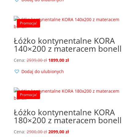
wynosiła:
wynosi:
2500,00 zł.
1850,00 zł.
Promocja!
Łóżko kontynentalne KORA
140×200 z materacem bonell
Pierwotna
Aktualna
Cena:
2599,00
zł
1899,00
zł
cena
cena
Dodaj do ulubionych
wynosiła:
wynosi:
2599,00 zł.
1899,00 zł.
Promocja!
Łóżko kontynentalne KORA
180×200 z materacem bonell
Pierwotna
Aktualna
Cena:
2900,00
zł
2099,00
zł