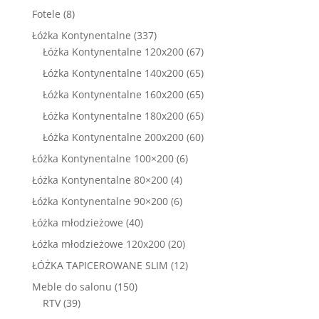
8
Fotele
8
produktów
337
Łóżka Kontynentalne
337
produktów
67
Łóżka Kontynentalne 120x200
67
produktów
65
Łóżka Kontynentalne 140x200
65
produktów
65
Łóżka Kontynentalne 160x200
65
produktów
65
Łóżka Kontynentalne 180x200
65
produktów
60
Łóżka Kontynentalne 200x200
60
produktów
6
Łóżka Kontynentalne 100×200
6
produktów
4
Łóżka Kontynentalne 80×200
4
produkty
6
Łóżka Kontynentalne 90×200
6
produktów
40
Łóżka młodzieżowe
40
produktów
20
Łóżka młodzieżowe 120x200
20
produktów
12
ŁÓŻKA TAPICEROWANE SLIM
12
produktów
150
Meble do salonu
150
39
produktów
RTV
39
produktów