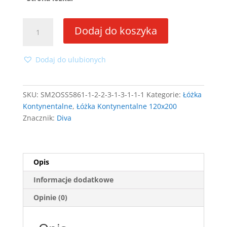
ilość
Dodaj do koszyka
Łóżko
kontynentalne
narożne
Dodaj do ulubionych
Diva
120x200
z
SKU:
SM2OSS5861-1-2-2-3-1-3-1-1-1
Kategorie:
Łóżka
materacem
Kontynentalne
,
Łóżka Kontynentalne 120x200
bonell
Znacznik:
Diva
Opis
Informacje dodatkowe
Opinie (0)