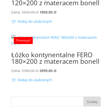
120×200 z materacem bonell
Pierwotna
Aktualna
Cena:
2500,00
zł
1850,00
zł
cena
cena
Dodaj do ulubionych
wynosiła:
wynosi:
2500,00 zł.
1850,00 zł.
Promocja!
Łóżko kontynentalne FERO
180×200 z materacem bonell
Pierwotna
Aktualna
Cena:
2900,00
zł
2099,00
zł
cena
cena
Dodaj do ulubionych
wynosiła:
wynosi:
2900,00 zł.
2099,00 zł.
Szukaj