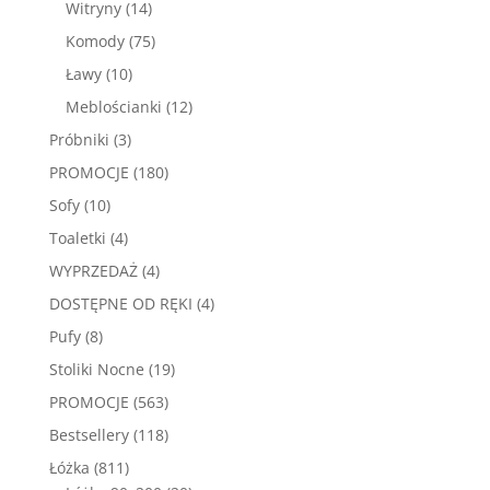
14
Witryny
14
produktów
75
Komody
75
produktów
10
Ławy
10
produktów
12
Meblościanki
12
produktów
3
Próbniki
3
produkty
180
PROMOCJE
180
produktów
10
Sofy
10
produktów
4
Toaletki
4
produkty
4
WYPRZEDAŻ
4
produkty
4
DOSTĘPNE OD RĘKI
4
produkty
8
Pufy
8
produktów
19
Stoliki Nocne
19
produktów
563
PROMOCJE
563
produkty
118
Bestsellery
118
produktów
811
Łóżka
811