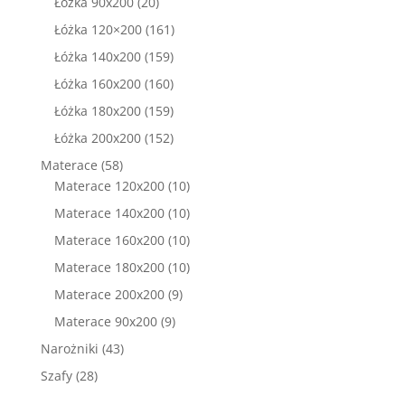
produktów
20
Łóżka 90x200
20
produktów
161
Łóżka 120×200
161
produktów
159
Łóżka 140x200
159
produktów
160
Łóżka 160x200
160
produktów
159
Łóżka 180x200
159
produktów
152
Łóżka 200x200
152
produkty
58
Materace
58
produktów
10
Materace 120x200
10
produktów
10
Materace 140x200
10
produktów
10
Materace 160x200
10
produktów
10
Materace 180x200
10
produktów
9
Materace 200x200
9
produktów
9
Materace 90x200
9
produktów
43
Narożniki
43
produkty
28
Szafy
28
produktów