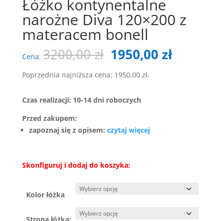
Łóżko kontynentalne
narożne Diva 120×200 z
materacem bonell
Pierwotna
Aktualn
3200,00
zł
1950,00
zł
Cena:
cena
cena
wynosiła:
wynosi:
Poprzednia najniższa cena:
1950,00
zł
.
3200,00 zł.
1950,00 
Czas realizacji: 10-14 dni roboczych
Przed zakupem:
zapoznaj się z opisem:
czytaj więcej
Skonfiguruj i dodaj do koszyka:
Kolor łóżka
Strona łóżka: