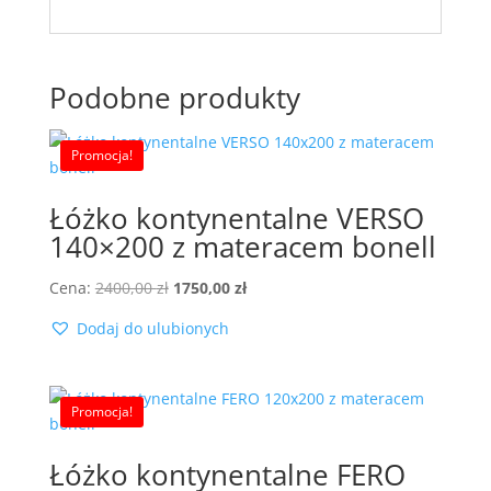
Podobne produkty
Promocja!
Łóżko kontynentalne VERSO
140×200 z materacem bonell
Pierwotna
Aktualna
Cena:
2400,00
zł
1750,00
zł
cena
cena
Dodaj do ulubionych
wynosiła:
wynosi:
2400,00 zł.
1750,00 zł.
Promocja!
Łóżko kontynentalne FERO