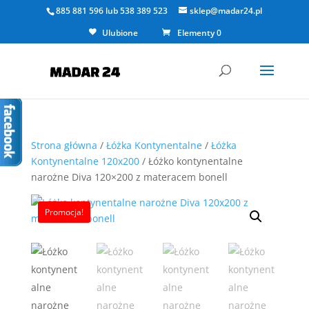
885 881 596
lub
538 389 523
sklep@madar24.pl
Ulubione
Elementy 0
Strona główna
/
Łóżka Kontynentalne
/
Łóżka
Kontynentalne 120x200
/ Łóżko kontynentalne
narożne Diva 120×200 z materacem bonell
Promocja!