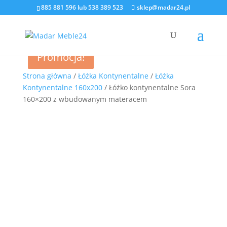
885 881 596
lub
538 389 523
sklep@madar24.pl
Promocja!
Promocja!
Promocja!
Promocja!
Strona główna
/
Łóżka Kontynentalne
/
Łóżka
Kontynentalne 160x200
/ Łóżko kontynentalne Sora
160×200 z wbudowanym materacem