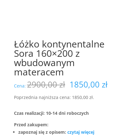
Łóżko kontynentalne
Sora 160×200 z
wbudowanym
materacem
Pierwotna
Aktualn
2900,00
zł
1850,00
zł
Cena:
cena
cena
wynosiła:
wynosi:
Poprzednia najniższa cena:
1850,00
zł
.
2900,00 zł.
1850,00 
Czas realizacji: 10-14 dni roboczych
Przed zakupem:
zapoznaj się z opisem:
czytaj więcej