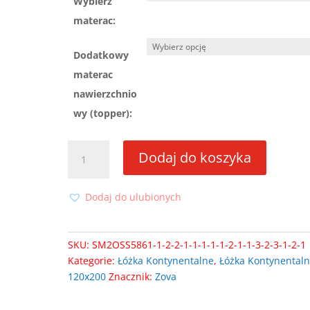
Wybierz
materac:
Dodatkowy
materac
nawierzchnio
wy (topper):
ilość
Dodaj do koszyka
Łóżko
kontynentalne
Zova
Dodaj do ulubionych
120x200
z
wbudowanym
SKU:
SM2OSS5861-1-2-2-1-1-1-1-1-2-1-1-3-2-3-1-2-1
materacem
Kategorie:
Łóżka Kontynentalne
,
Łóżka Kontynental
120x200
Znacznik:
Zova