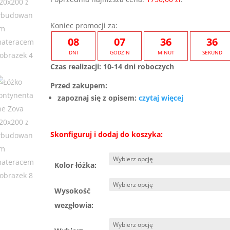
wynosiła:
wyn
2700,00 zł.
175
Koniec promocji za:
08
07
36
35
DNI
GODZIN
MINUT
SEKUND
Czas realizacji: 10-14 dni roboczych
Przed zakupem:
zapoznaj się z opisem:
czytaj więcej
Skonfiguruj i dodaj do koszyka:
Kolor łóżka:
Wysokość
wezgłowia: