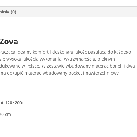
inie (0)
 Zova
łączącą idealny komfort i doskonałą jakość pasującą do każdego
 się wysoką jakością wykonania, wytrzymałością, pięknym
odukowane w Polsce. W zestawie wbudowany materac bonell i dwa
ożna dokupić materac wbudowany pocket i nawierzchniowy
A 120×200:
120 cm