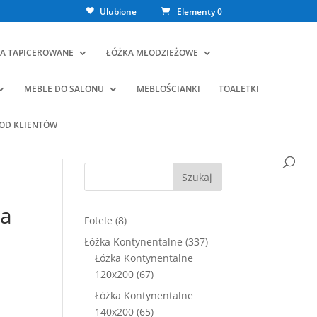
Ulubione
Elementy 0
A TAPICEROWANE
ŁÓŻKA MŁODZIEŻOWE
MEBLE DO SALONU
MEBLOŚCIANKI
TOALETKI
 OD KLIENTÓW
Szukaj
va
8
Fotele
8
produktów
337
Łóżka Kontynentalne
337
produktów
Łóżka Kontynentalne
67
120x200
67
ualna
produktów
Łóżka Kontynentalne
a
65
140x200
65