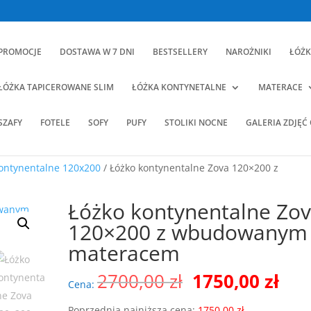
PROMOCJE
DOSTAWA W 7 DNI
BESTSELLERY
NAROŻNIKI
ŁÓŻK
ŁÓŻKA TAPICEROWANE SLIM
ŁÓŻKA KONTYNETALNE
MATERACE
SZAFY
FOTELE
SOFY
PUFY
STOLIKI NOCNE
GALERIA ZDJĘĆ
ontynentalne 120x200
/ Łóżko kontynentalne Zova 120×200 z
Łóżko kontynentalne Zo
120×200 z wbudowanym
materacem
Pierwotna
Akt
2700,00
zł
1750,00
zł
Cena:
cena
cen
Poprzednia najniższa cena:
1750,00
zł
.