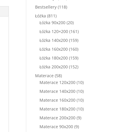
produkty
118
Bestsellery
118
produktów
811
Łóżka
811
produktów
20
Łóżka 90x200
20
produktów
161
Łóżka 120×200
161
produktów
159
Łóżka 140x200
159
produktów
160
Łóżka 160x200
160
produktów
159
Łóżka 180x200
159
produktów
152
Łóżka 200x200
152
produkty
58
Materace
58
produktów
10
Materace 120x200
10
produktów
10
Materace 140x200
10
produktów
10
Materace 160x200
10
produktów
10
Materace 180x200
10
produktów
9
Materace 200x200
9
produktów
9
Materace 90x200
9