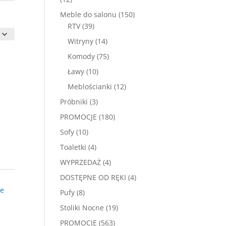
produktów
150
Meble do salonu
150
39
produktów
RTV
39
produktów
14
Witryny
14
produktów
75
Komody
75
produktów
10
Ławy
10
produktów
12
Meblościanki
12
produktów
3
Próbniki
3
produkty
180
PROMOCJE
180
produktów
10
Sofy
10
produktów
4
Toaletki
4
produkty
4
WYPRZEDAŻ
4
produkty
4
DOSTĘPNE OD RĘKI
4
produkty
ne
8
Pufy
8
produktów
19
Stoliki Nocne
19
produktów
563
PROMOCJE
563