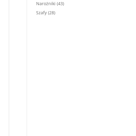
produktów
43
Narożniki
43
produkty
28
Szafy
28
produktów