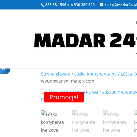
885 881 596
lub
538 389 523
sklep@madar24.pl
Strona główna
/
Łóżka Kontynentalne
/
Łóżka K
wbudowanym materacem
Promocja!