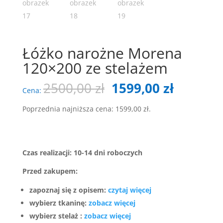
Łóżko narożne Morena
120×200 ze stelażem
Pierwotna
Aktualn
2500,00
zł
1599,00
zł
Cena:
cena
cena
wynosiła:
wynosi:
Poprzednia najniższa cena:
1599,00
zł
.
2500,00 zł.
1599,00 
Czas realizacji: 10-14 dni roboczych
Przed zakupem:
zapoznaj się z opisem:
czytaj więcej
wybierz tkaninę:
zobacz więcej
wybierz stelaż :
zobacz więcej