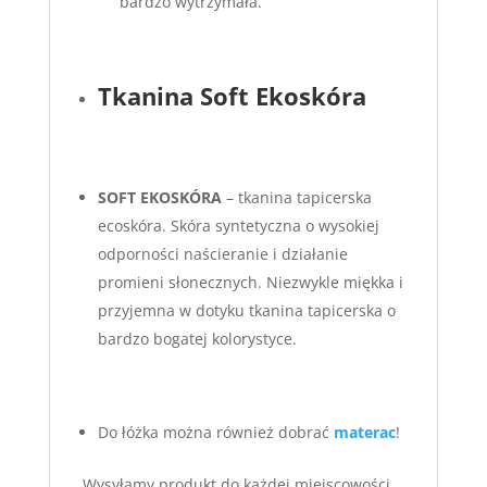
bardzo wytrzymała.
Tkanina Soft Ekoskóra
S
OFT EKOSKÓRA
– tkanina tapicerska
ecoskóra. Skóra syntetyczna o wysokiej
odporności naścieranie i działanie
promieni słonecznych. Niezwykle miękka i
przyjemna w dotyku tkanina tapicerska o
bardzo bogatej kolorystyce.
Do łóżka można również dobrać
materac
!
Wysyłamy produkt do każdej miejscowości