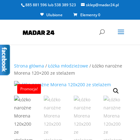
885 881 596
lub
538 389 523
sklep@madar24.pl
Ulubione
Elementy 0
Strona główna
/
Łóżka młodzieżowe
/ Łóżko narożne
Morena 120×200 ze stelażem
Promocja!