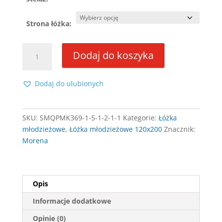
Strona łóżka:
ilość
Dodaj do koszyka
Łóżko
narożne
Morena
Dodaj do ulubionych
120x200
ze
stelażem
SKU:
SMQPMK369-1-5-1-2-1-1
Kategorie:
Łóżka
młodzieżowe
,
Łóżka młodzieżowe 120x200
Znacznik:
Morena
Opis
Informacje dodatkowe
Opinie (0)