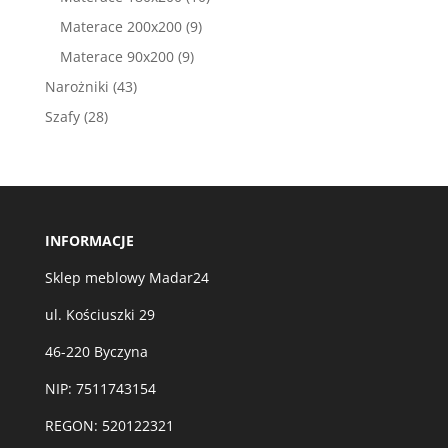
produktów
9
Materace 200x200
9
produktów
9
Materace 90x200
9
produktów
43
Narożniki
43
produkty
28
Szafy
28
produktów
INFORMACJE
Sklep meblowy Madar24
ul. Kościuszki 29
46-220 Byczyna
NIP: 7511743154
REGON: 520122321