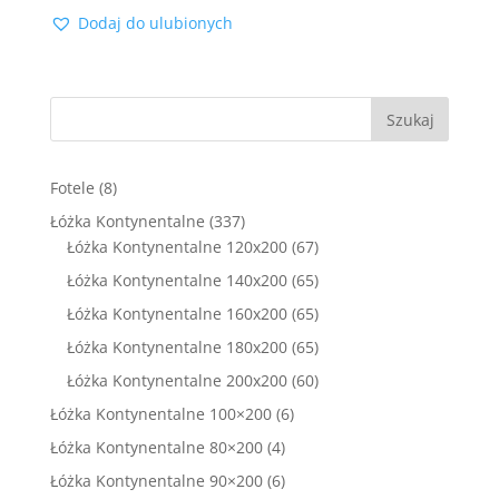
cena
cena
Dodaj do ulubionych
wynosiła:
wynosi:
2000,00 zł.
1399,00 zł.
Szukaj
8
Fotele
8
produktów
337
Łóżka Kontynentalne
337
produktów
67
Łóżka Kontynentalne 120x200
67
produktów
65
Łóżka Kontynentalne 140x200
65
produktów
65
Łóżka Kontynentalne 160x200
65
produktów
65
Łóżka Kontynentalne 180x200
65
produktów
60
Łóżka Kontynentalne 200x200
60
produktów
6
Łóżka Kontynentalne 100×200
6
produktów
4
Łóżka Kontynentalne 80×200
4
produkty
6
Łóżka Kontynentalne 90×200
6