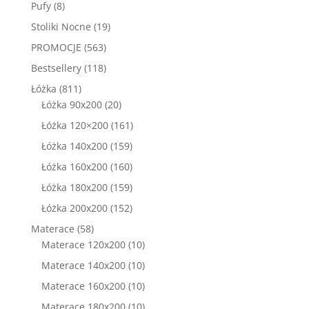
produkty
8
Pufy
8
produktów
19
Stoliki Nocne
19
produktów
563
PROMOCJE
563
produkty
118
Bestsellery
118
produktów
811
Łóżka
811
produktów
20
Łóżka 90x200
20
produktów
161
Łóżka 120×200
161
produktów
159
Łóżka 140x200
159
produktów
160
Łóżka 160x200
160
produktów
159
Łóżka 180x200
159
produktów
152
Łóżka 200x200
152
produkty
58
Materace
58
produktów
10
Materace 120x200
10
produktów
10
Materace 140x200
10
produktów
10
Materace 160x200
10
produktów
10
Materace 180x200
10