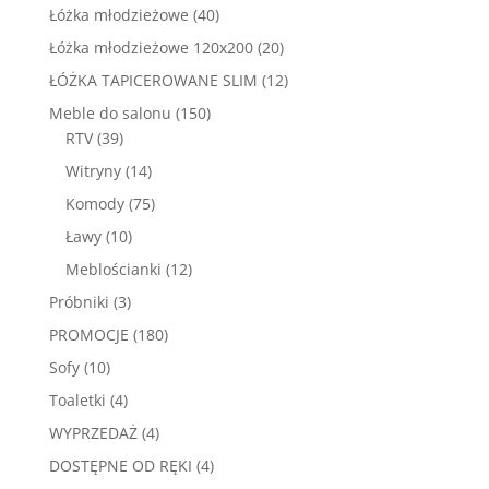
produktów
40
Łóżka młodzieżowe
40
produktów
20
Łóżka młodzieżowe 120x200
20
produktów
12
ŁÓŻKA TAPICEROWANE SLIM
12
produktów
150
Meble do salonu
150
39
produktów
RTV
39
produktów
14
Witryny
14
produktów
75
Komody
75
produktów
10
Ławy
10
produktów
12
Meblościanki
12
produktów
3
Próbniki
3
produkty
180
PROMOCJE
180
produktów
10
Sofy
10
produktów
4
Toaletki
4
produkty
4
WYPRZEDAŻ
4
produkty
4
DOSTĘPNE OD RĘKI
4