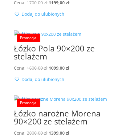
Pierwotna
Aktualna
Cena:
1700,00
zł
1199,00
zł
cena
cena
Dodaj do ulubionych
wynosiła:
wynosi:
1700,00 zł.
1199,00 zł.
Promocja!
Łóżko Pola 90×200 ze
stelażem
Pierwotna
Aktualna
Cena:
1600,00
zł
1099,00
zł
cena
cena
Dodaj do ulubionych
wynosiła:
wynosi:
1600,00 zł.
1099,00 zł.
Promocja!
Łóżko narożne Morena
90×200 ze stelażem
Pierwotna
Aktualna
Cena:
2000,00
zł
1399,00
zł