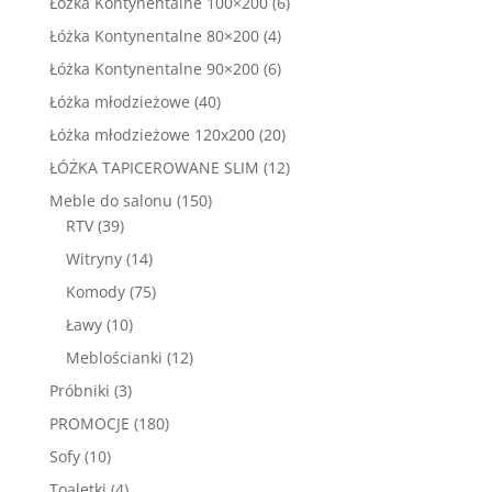
6
Łóżka Kontynentalne 100×200
6
produktów
4
Łóżka Kontynentalne 80×200
4
produkty
6
Łóżka Kontynentalne 90×200
6
produktów
40
Łóżka młodzieżowe
40
produktów
20
Łóżka młodzieżowe 120x200
20
produktów
12
ŁÓŻKA TAPICEROWANE SLIM
12
produktów
150
Meble do salonu
150
39
produktów
RTV
39
produktów
14
Witryny
14
produktów
75
Komody
75
produktów
10
Ławy
10
produktów
12
Meblościanki
12
produktów
3
Próbniki
3
produkty
180
PROMOCJE
180
produktów
10
Sofy
10
produktów
4
Toaletki
4