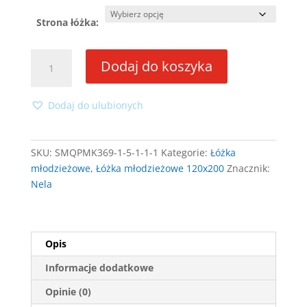
Strona łóżka:
ilość
Dodaj do koszyka
Łóżko
narożne
Nela
Dodaj do ulubionych
120x200
ze
stelażem
SKU:
SMQPMK369-1-5-1-1-1
Kategorie:
Łóżka
młodzieżowe
,
Łóżka młodzieżowe 120x200
Znacznik:
Nela
Opis
Informacje dodatkowe
Opinie (0)