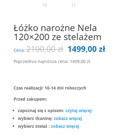
Łóżko narożne Nela
120×200 ze stelażem
Pierwotna
Aktualn
2100,00
zł
1499,00
zł
Cena:
cena
cena
wynosiła:
wynosi:
Poprzednia najniższa cena:
1499,00
zł
.
2100,00 zł.
1499,00 
Czas realizacji: 10-14 dni roboczych
Przed zakupem:
zapoznaj się z opisem:
czytaj więcej
wybierz tkaninę:
zobacz więcej
wybierz stelaż :
zobacz więcej