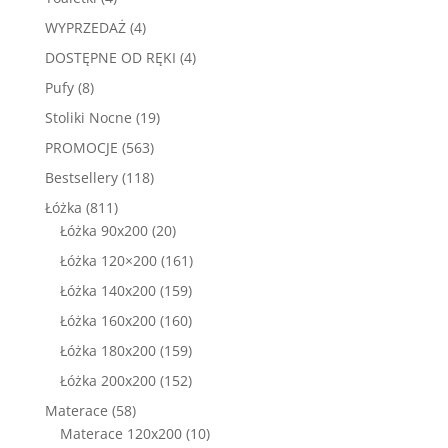
produkty
4
WYPRZEDAŻ
4
produkty
4
DOSTĘPNE OD RĘKI
4
produkty
8
Pufy
8
produktów
19
Stoliki Nocne
19
produktów
563
PROMOCJE
563
produkty
118
Bestsellery
118
produktów
811
Łóżka
811
produktów
20
Łóżka 90x200
20
produktów
161
Łóżka 120×200
161
produktów
159
Łóżka 140x200
159
produktów
160
Łóżka 160x200
160
produktów
159
Łóżka 180x200
159
produktów
152
Łóżka 200x200
152
produkty
58
Materace
58
produktów
10
Materace 120x200
10