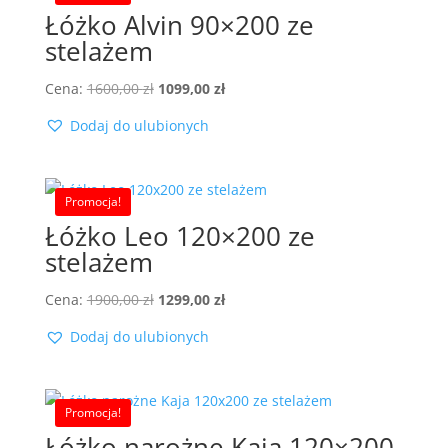
Łóżko Alvin 90×200 ze
stelażem
Pierwotna
Aktualna
Cena:
1600,00
zł
1099,00
zł
cena
cena
Dodaj do ulubionych
wynosiła:
wynosi:
1600,00 zł.
1099,00 zł.
Promocja!
Łóżko Leo 120×200 ze
stelażem
Pierwotna
Aktualna
Cena:
1900,00
zł
1299,00
zł
cena
cena
Dodaj do ulubionych
wynosiła:
wynosi:
1900,00 zł.
1299,00 zł.
Promocja!
Łóżko narożne Kaja 120×200