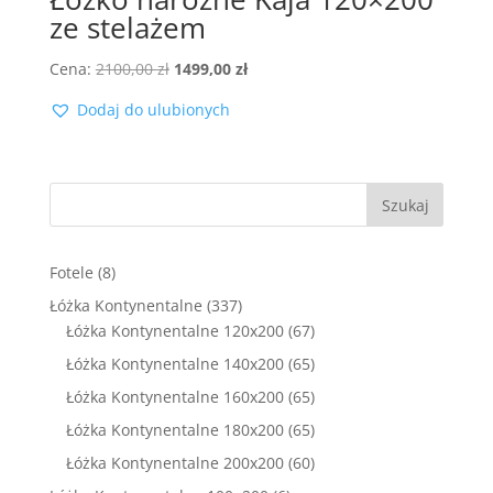
ze stelażem
Pierwotna
Aktualna
Cena:
2100,00
zł
1499,00
zł
cena
cena
Dodaj do ulubionych
wynosiła:
wynosi:
2100,00 zł.
1499,00 zł.
Szukaj
8
Fotele
8
produktów
337
Łóżka Kontynentalne
337
produktów
67
Łóżka Kontynentalne 120x200
67
produktów
65
Łóżka Kontynentalne 140x200
65
produktów
65
Łóżka Kontynentalne 160x200
65
produktów
65
Łóżka Kontynentalne 180x200
65
produktów
60
Łóżka Kontynentalne 200x200
60
produktów