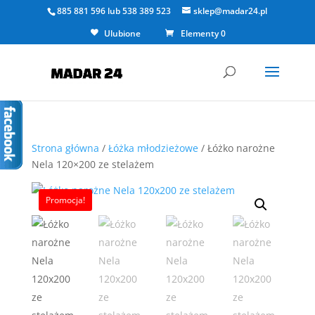
885 881 596
lub
538 389 523
sklep@madar24.pl
Ulubione
Elementy 0
Strona główna
/
Łóżka młodzieżowe
/ Łóżko narożne
Nela 120×200 ze stelażem
Promocja!