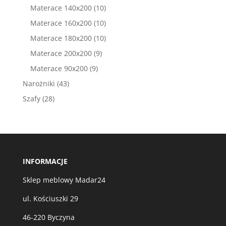
produktów
10
Materace 140x200
10
produktów
10
Materace 160x200
10
produktów
10
Materace 180x200
10
produktów
9
Materace 200x200
9
produktów
9
Materace 90x200
9
produktów
43
Narożniki
43
produkty
28
Szafy
28
produktów
INFORMACJE
Sklep meblowy Madar24
ul. Kościuszki 29
46-220 Byczyna