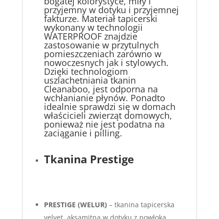
bogatej kolorystyce, miły i
przyjemny w dotyku i przyjemnej
fakturze. Materiał tapicerski
wykonany w technologii
WATERPROOF znajdzie
zastosowanie w przytulnych
pomieszczeniach zarówno w
nowoczesnych jak i stylowych.
Dzięki technologiom
uszlachetniania tkanin
Cleanaboo, jest odporna na
wchłanianie płynów. Ponadto
idealnie sprawdzi się w domach
właścicieli zwierząt domowych,
ponieważ nie jest podatna na
zaciąganie i pilling.
Tkanina Prestige
PRESTIGE (WELUR)
– tkanina tapicerska
velvet, aksamitna w dotyku z powłoką