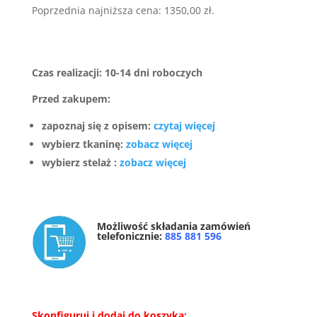
wynosiła:
wynosi:
Poprzednia najniższa cena:
1350,00
zł
.
1900,00 zł.
1350,00 
Czas realizacji: 10-14 dni roboczych
Przed zakupem:
zapoznaj się z opisem:
czytaj więcej
wybierz tkaninę:
zobacz więcej
wybierz stelaż :
zobacz więcej
Możliwość składania zamówień
telefonicznie:
885 881 596
Skonfiguruj i dodaj do koszyka: