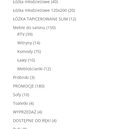
40
Łóżka młodzieżowe
40
produktów
20
Łóżka młodzieżowe 120x200
20
produktów
12
ŁÓŻKA TAPICEROWANE SLIM
12
produktów
150
Meble do salonu
150
39
produktów
RTV
39
produktów
14
Witryny
14
produktów
75
Komody
75
produktów
10
Ławy
10
produktów
12
Meblościanki
12
produktów
3
Próbniki
3
produkty
180
PROMOCJE
180
produktów
10
Sofy
10
produktów
4
Toaletki
4
produkty
4
WYPRZEDAŻ
4
produkty
4
DOSTĘPNE OD RĘKI
4
produkty
8