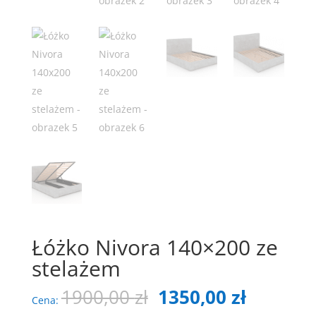
Łóżko Nivora 140×200 ze
stelażem
Pierwotna
Aktualn
1900,00
zł
1350,00
zł
Cena:
cena
cena