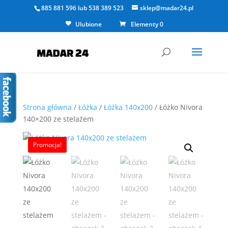
885 881 596
lub
538 389 523
sklep@madar24.pl
Ulubione
Elementy 0
Strona główna
/
Łóżka
/
Łóżka 140x200
/ Łóżko Nivora
140×200 ze stelażem
Promocja!