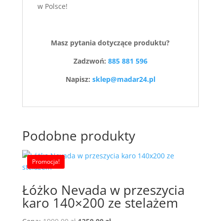
w Polsce!
Masz pytania dotyczące produktu?
Zadzwoń:
885 881 596
Napisz:
sklep@madar24.pl
Podobne produkty
Promocja!
Łóżko Nevada w przeszycia
karo 140×200 ze stelażem
Pierwotna
Aktualna