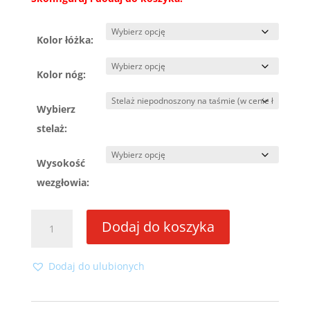
Kolor łóżka:
Kolor nóg:
Wybierz
stelaż:
Wysokość
wezgłowia:
ilość
Dodaj do koszyka
Łóżko
Nivora
140x200
Dodaj do ulubionych
ze
stelażem