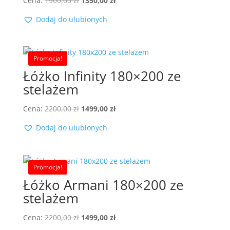
Cena:
1900,00
zł
1350,00
zł
cena
cena
Dodaj do ulubionych
wynosiła:
wynosi:
1900,00 zł.
1350,00 zł.
Promocja!
Łóżko Infinity 180×200 ze
stelażem
Pierwotna
Aktualna
Cena:
2200,00
zł
1499,00
zł
cena
cena
Dodaj do ulubionych
wynosiła:
wynosi:
2200,00 zł.
1499,00 zł.
Promocja!
Łóżko Armani 180×200 ze
stelażem
Pierwotna
Aktualna
Cena:
2200,00
zł
1499,00
zł
cena
cena