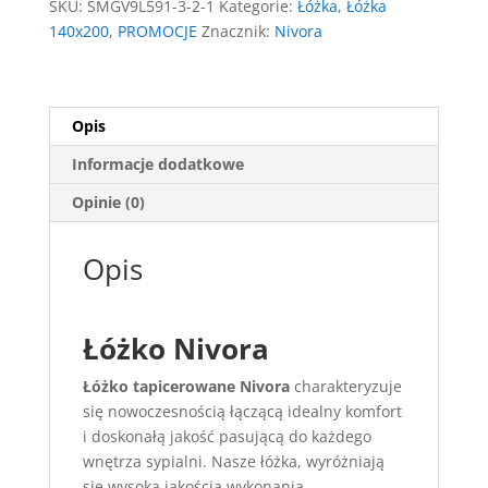
SKU:
SMGV9L591-3-2-1
Kategorie:
Łóżka
,
Łóżka
140x200
,
PROMOCJE
Znacznik:
Nivora
Opis
Informacje dodatkowe
Opinie (0)
Opis
Łóżko Nivora
Łóżko tapicerowane Nivora
charakteryzuje
się nowoczesnością łączącą idealny komfort
i doskonałą jakość pasującą do każdego
wnętrza sypialni. Nasze łóżka, wyróżniają
się wysoką jakością wykonania,