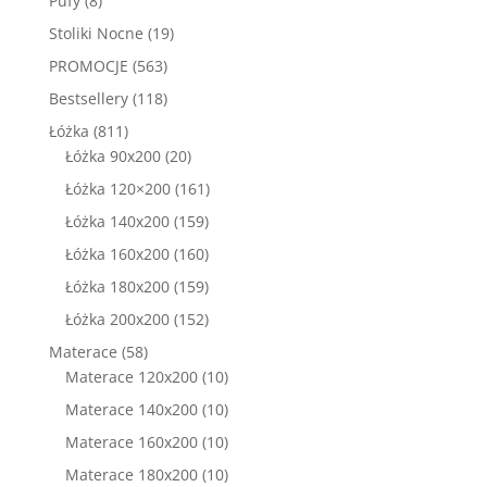
Pufy
8
produktów
19
Stoliki Nocne
19
produktów
563
PROMOCJE
563
produkty
118
Bestsellery
118
produktów
811
Łóżka
811
produktów
20
Łóżka 90x200
20
produktów
161
Łóżka 120×200
161
produktów
159
Łóżka 140x200
159
produktów
160
Łóżka 160x200
160
produktów
159
Łóżka 180x200
159
produktów
152
Łóżka 200x200
152
produkty
58
Materace
58
produktów
10
Materace 120x200
10
produktów
10
Materace 140x200
10
produktów
10
Materace 160x200
10
produktów
10
Materace 180x200
10