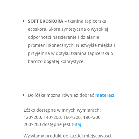
S
OFT EKOSKÓRA
– tkanina tapicerska
ecoskóra. Skóra syntetyczna o wysokiej
odporności naścieranie i działanie
promieni słonecznych. Niezwykle miękka i
przyjemna w dotyku tkanina tapicerska o
bardzo bogatej kolorystyce.
Do łóżka można również dobrać
materac
!
Łóżko dostępne w innych wymiarach:
120×200, 140×200, 160×200, 180×200,
200×200 dostępne jest
tutaj
.
Wysyłamy produkt do każdej miejscowości