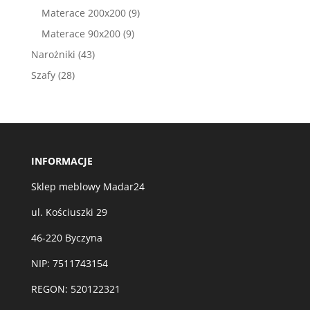
produktów
9
Materace 200x200
9
produktów
9
Materace 90x200
9
produktów
43
Narożniki
43
produkty
28
Szafy
28
produktów
INFORMACJE
Sklep meblowy Madar24
ul. Kościuszki 29
46-220 Byczyna
NIP: 7511743154
REGON: 520122321