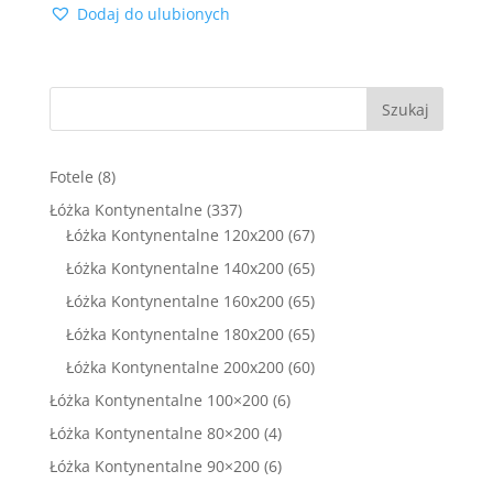
Dodaj do ulubionych
wynosiła:
wynosi:
2200,00 zł.
1499,00 zł.
Szukaj
8
Fotele
8
produktów
337
Łóżka Kontynentalne
337
produktów
67
Łóżka Kontynentalne 120x200
67
produktów
65
Łóżka Kontynentalne 140x200
65
produktów
65
Łóżka Kontynentalne 160x200
65
produktów
65
Łóżka Kontynentalne 180x200
65
produktów
60
Łóżka Kontynentalne 200x200
60
produktów
6
Łóżka Kontynentalne 100×200
6
produktów
4
Łóżka Kontynentalne 80×200
4
produkty
6
Łóżka Kontynentalne 90×200
6
produktów