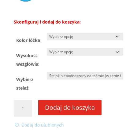
Skonfiguruj i dodaj do koszyka:
Kolor łóżka
Wysokość
wezgłowia:
Wybierz
stelaż:
ilość
Dodaj do koszyka
Łóżko
Olia
140x200
Dodaj do ulubionych
ze