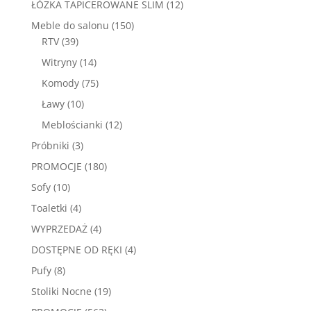
12
ŁÓŻKA TAPICEROWANE SLIM
12
produktów
150
Meble do salonu
150
39
produktów
RTV
39
produktów
14
Witryny
14
produktów
75
Komody
75
produktów
10
Ławy
10
produktów
12
Meblościanki
12
produktów
3
Próbniki
3
produkty
180
PROMOCJE
180
produktów
10
Sofy
10
produktów
4
Toaletki
4
produkty
4
WYPRZEDAŻ
4
produkty
4
DOSTĘPNE OD RĘKI
4
produkty
8
Pufy
8
produktów
19
Stoliki Nocne
19
produktów