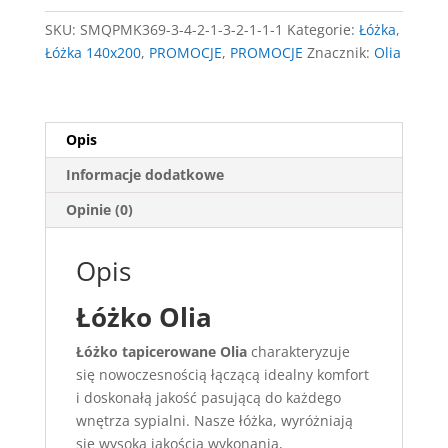
stelażem
SKU:
SMQPMK369-3-4-2-1-3-2-1-1-1
Kategorie:
Łóżka
,
Łóżka 140x200
,
PROMOCJE
,
PROMOCJE
Znacznik:
Olia
Opis
Informacje dodatkowe
Opinie (0)
Opis
Łóżko Olia
Łóżko tapicerowane Olia
charakteryzuje
się nowoczesnością łączącą idealny komfort
i doskonałą jakość pasującą do każdego
wnętrza sypialni. Nasze łóżka, wyróżniają
się wysoką jakością wykonania,