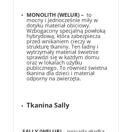
MONOLITH (WELUR) –
to
mocny i jednocześnie miły w
dotyku materiał obiciowy.
Wzbogacony specjalną powłoką
hybrydową, która zabezpiecza
przed wnikaniem cieczy w
strukturę tkaniny. Ten ładny i
wytrzymały materiał świetnie
sprawdzi się w każdym domu
oraz w lokalach użytku
publicznego. To również świetna
tkanina dla dzieci i materiał
odporny na zwierzęta.
Tkanina Sally
SALLY (WELUR)
– posiada gładką