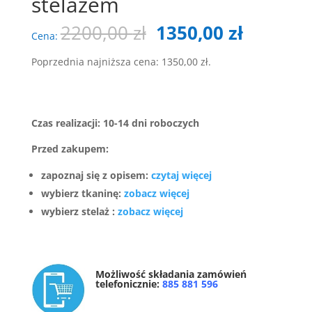
stelażem
Pierwotna
Aktualn
2200,00
zł
1350,00
zł
Cena:
cena
cena
wynosiła:
wynosi:
Poprzednia najniższa cena:
1350,00
zł
.
2200,00 zł.
1350,00 
Czas realizacji: 10-14 dni roboczych
Przed zakupem:
zapoznaj się z opisem:
czytaj więcej
wybierz tkaninę:
zobacz więcej
wybierz stelaż :
zobacz więcej
Możliwość składania zamówień
telefonicznie:
885 881 596