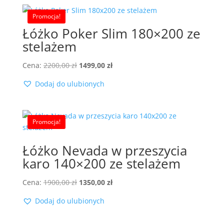
Promocja!
Łóżko Poker Slim 180×200 ze
stelażem
Pierwotna
Aktualna
Cena:
2200,00
zł
1499,00
zł
cena
cena
Dodaj do ulubionych
wynosiła:
wynosi:
2200,00 zł.
1499,00 zł.
Promocja!
Łóżko Nevada w przeszycia
karo 140×200 ze stelażem
Pierwotna
Aktualna
Cena:
1900,00
zł
1350,00
zł
cena
cena
Dodaj do ulubionych
wynosiła:
wynosi:
1900,00 zł.
1350,00 zł.