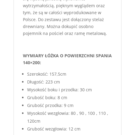
wytrzymałością, pięknym wyglądem oraz
tym, że są w całości wyprodukowane w
Polsce. Do zestawu jest dołączony stelaż
drewniany. Można dokupić osobno
pojemnik na pościel oraz ramę metalową.
WYMIARY ŁÓŻKA O POWIERZCHNI SPANIA
140×200:
Szerokość: 157,5cm
Długość: 223 cm
Wysokość boku i przodka: 30 cm
Grubość boku: 8 cm
Grubość przodka: 9 cm
Wysokość wezgłowia: 80 , 90 , 100 , 110 ,
120cm
Grubość wezgłowia: 12 cm