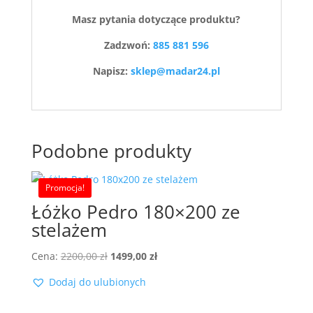
Masz pytania dotyczące produktu?
Zadzwoń:
885 881 596
Napisz:
sklep@madar24.pl
Podobne produkty
Promocja!
Łóżko Pedro 180×200 ze
stelażem
Pierwotna
Aktualna
Cena:
2200,00
zł
1499,00
zł
cena
cena
Dodaj do ulubionych
wynosiła:
wynosi:
2200,00 zł.
1499,00 zł.