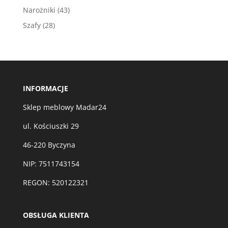
produktów
43
Narożniki
43
produkty
28
Szafy
28
produktów
INFORMACJE
Sklep meblowy Madar24
ul. Kościuszki 29
46-220 Byczyna
NIP: 7511743154
REGON: 520122321
OBSŁUGA KLIENTA