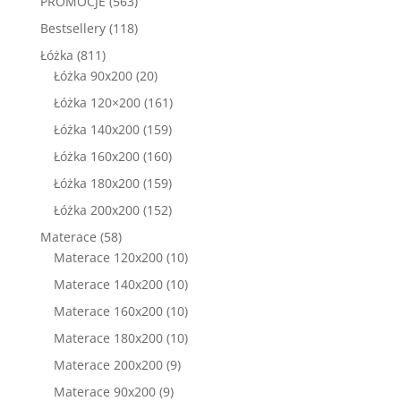
563
PROMOCJE
563
produkty
118
Bestsellery
118
produktów
811
Łóżka
811
produktów
20
Łóżka 90x200
20
produktów
161
Łóżka 120×200
161
produktów
159
Łóżka 140x200
159
produktów
160
Łóżka 160x200
160
produktów
159
Łóżka 180x200
159
produktów
152
Łóżka 200x200
152
produkty
58
Materace
58
produktów
10
Materace 120x200
10
produktów
10
Materace 140x200
10
produktów
10
Materace 160x200
10
produktów
10
Materace 180x200
10
produktów
9
Materace 200x200
9
produktów
9
Materace 90x200
9