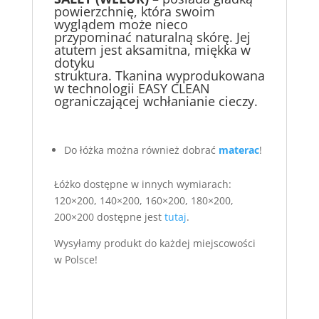
powierzchnię, która swoim
wyglądem może nieco
przypominać naturalną skórę. Jej
atutem jest aksamitna, miękka w
dotyku
struktura. Tkanina wyprodukowana
w technologii EASY CLEAN
ograniczającej wchłanianie cieczy.
Do łóżka można również dobrać
materac
!
Łóżko dostępne w innych wymiarach:
120×200, 140×200, 160×200, 180×200,
200×200 dostępne jest
tutaj
.
Wysyłamy produkt do każdej miejscowości
w Polsce!