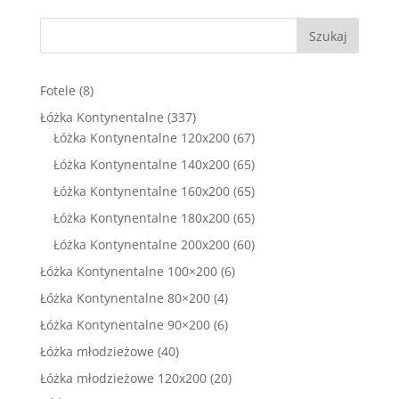
Szukaj
8
Fotele
8
produktów
337
Łóżka Kontynentalne
337
produktów
67
Łóżka Kontynentalne 120x200
67
produktów
65
Łóżka Kontynentalne 140x200
65
produktów
65
Łóżka Kontynentalne 160x200
65
produktów
65
Łóżka Kontynentalne 180x200
65
produktów
60
Łóżka Kontynentalne 200x200
60
produktów
6
Łóżka Kontynentalne 100×200
6
produktów
4
Łóżka Kontynentalne 80×200
4
produkty
6
Łóżka Kontynentalne 90×200
6
produktów
40
Łóżka młodzieżowe
40
produktów
20
Łóżka młodzieżowe 120x200
20
produktów