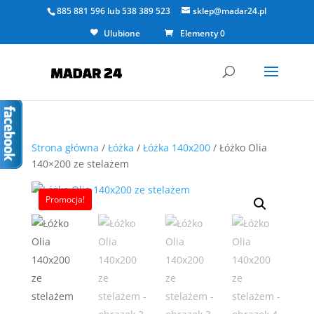
885 881 596
lub
538 389 523
sklep@madar24.pl
Ulubione
Elementy 0
Strona główna
/
Łóżka
/
Łóżka 140x200
/ Łóżko Olia
140×200 ze stelażem
Promocja!