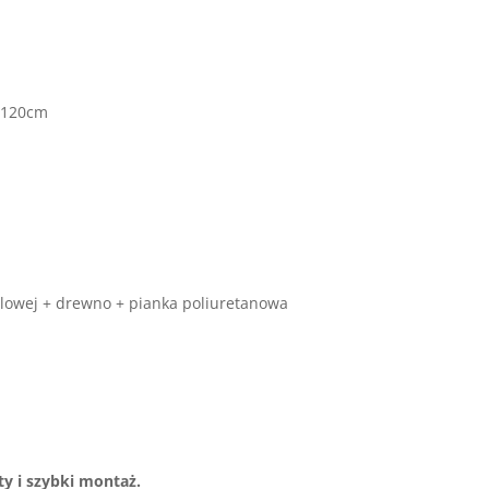
 ,120cm
eblowej + drewno + pianka poliuretanowa
y i szybki montaż.