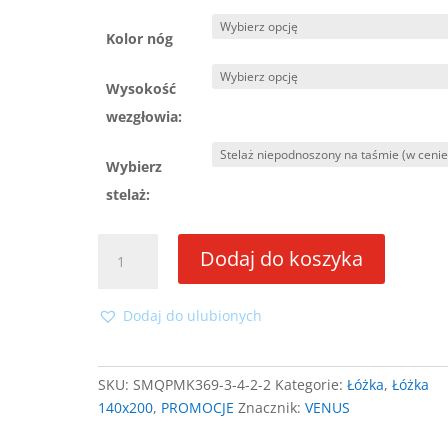
Kolor nóg
Wysokość
wezgłowia:
Wybierz
stelaż:
ilość
Dodaj do koszyka
Łóżko
Venus
140x200
Dodaj do ulubionych
ze
stelażem
SKU:
SMQPMK369-3-4-2-2
Kategorie:
Łóżka
,
Łóżka
140x200
,
PROMOCJE
Znacznik:
VENUS