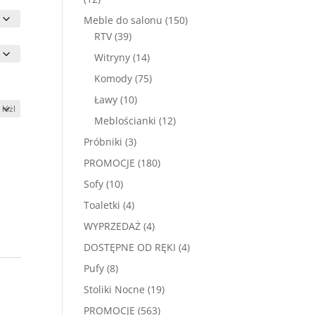
produktów
150
Meble do salonu
150
39
produktów
RTV
39
produktów
14
Witryny
14
produktów
75
Komody
75
produktów
10
Ławy
10
produktów
12
Meblościanki
12
produktów
3
Próbniki
3
produkty
180
PROMOCJE
180
produktów
10
Sofy
10
produktów
4
Toaletki
4
produkty
4
WYPRZEDAŻ
4
produkty
4
DOSTĘPNE OD RĘKI
4
produkty
8
Pufy
8
produktów
19
Stoliki Nocne
19
produktów
563
PROMOCJE
563