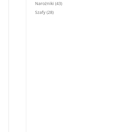
produktów
43
Narożniki
43
produkty
28
Szafy
28
produktów