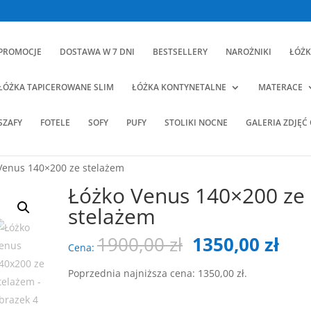
PROMOCJE
DOSTAWA W 7 DNI
BESTSELLERY
NAROŻNIKI
ŁÓŻK
ŁÓŻKA TAPICEROWANE SLIM
ŁÓŻKA KONTYNETALNE
MATERACE
SZAFY
FOTELE
SOFY
PUFY
STOLIKI NOCNE
GALERIA ZDJĘĆ
Venus 140×200 ze stelażem
Łóżko Venus 140×200 ze
stelażem
Pierwotna
Akt
1900,00
zł
1350,00
zł
Cena:
cena
cen
wynosiła:
wyn
Poprzednia najniższa cena:
1350,00
zł
.
1900,00 zł.
135