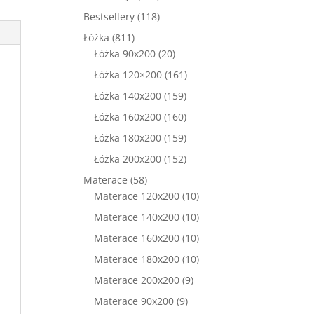
produkty
118
Bestsellery
118
produktów
811
Łóżka
811
produktów
20
Łóżka 90x200
20
produktów
161
Łóżka 120×200
161
produktów
159
Łóżka 140x200
159
produktów
160
Łóżka 160x200
160
produktów
159
Łóżka 180x200
159
produktów
152
Łóżka 200x200
152
produkty
58
Materace
58
produktów
10
Materace 120x200
10
produktów
10
Materace 140x200
10
produktów
10
Materace 160x200
10
produktów
10
Materace 180x200
10
produktów
9
Materace 200x200
9
produktów
9
Materace 90x200
9