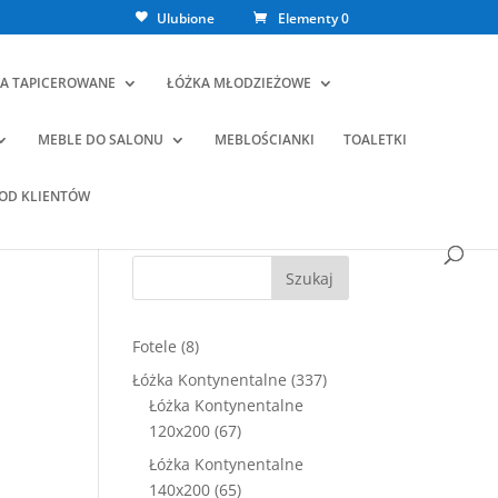
Ulubione
Elementy 0
A TAPICEROWANE
ŁÓŻKA MŁODZIEŻOWE
MEBLE DO SALONU
MEBLOŚCIANKI
TOALETKI
 OD KLIENTÓW
Szukaj
8
Fotele
8
produktów
337
Łóżka Kontynentalne
337
ualna
produktów
Łóżka Kontynentalne
a
67
120x200
67
osi:
produktów
0,00 zł.
Łóżka Kontynentalne
65
140x200
65