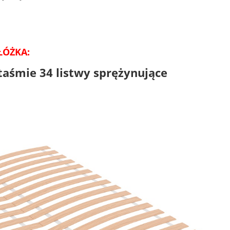
ŁÓŻKA:
taśmie 34 listwy sprężynujące