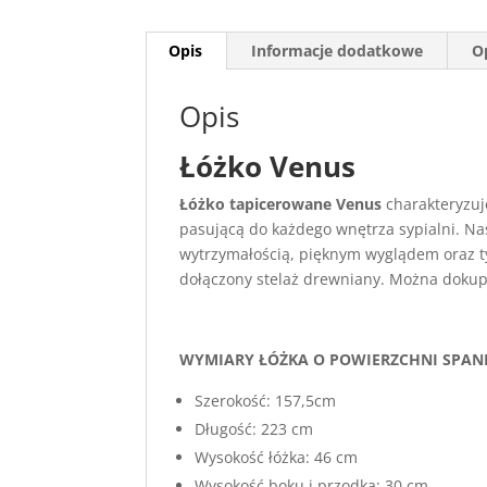
Opis
Informacje dodatkowe
Op
Opis
Łóżko Venus
Łóżko tapicerowane Venus
charakteryzuj
pasującą do każdego wnętrza sypialni. Nas
wytrzymałością, pięknym wyglądem oraz t
dołączony stelaż drewniany. Można dokup
WYMIARY ŁÓŻKA O POWIERZCHNI SPANI
Szerokość: 157,5cm
Długość: 223 cm
Wysokość łóżka: 46 cm
Wysokość boku i przodka: 30 cm