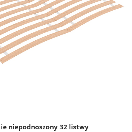
ie niepodnoszony 32 listwy