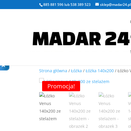
885 881 596
lub
538 389 523
sklep@madar24.pl
Strona główna
/
Łóżka
/
Łóżka 140x200
/ Łóżko 
Promocja!