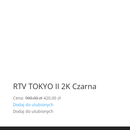
RTV TOKYO II 2K Czarna
Pierwotna
Aktualna
Cena:
900,00
zł
420,00
zł
cena
cena
Dodaj do ulubionych
wynosiła:
wynosi:
Dodaj do ulubionych
900,00 zł.
420,00 zł.