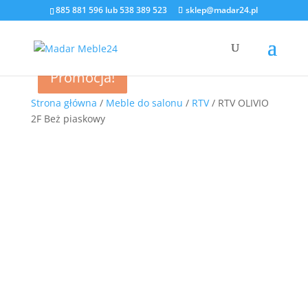
885 881 596
lub
538 389 523
sklep@madar24.pl
Promocja!
Promocja!
Promocja!
Promocja!
Strona główna
/
Meble do salonu
/
RTV
/ RTV OLIVIO
2F Beż piaskowy