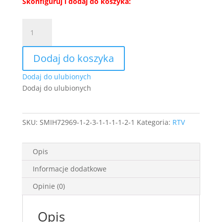
Skonfiguruj i dodaj do koszyka:
ilość
RTV
OLIVIO
Dodaj do koszyka
2F
Beż
Dodaj do ulubionych
piaskowy
Dodaj do ulubionych
SKU:
SMIH72969-1-2-3-1-1-1-1-2-1
Kategoria:
RTV
Opis
Informacje dodatkowe
Opinie (0)
Opis