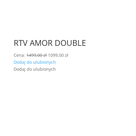
RTV AMOR DOUBLE
Pierwotna
Aktualna
Cena:
1499,00
zł
1099,00
zł
cena
cena
Dodaj do ulubionych
wynosiła:
wynosi:
Dodaj do ulubionych
1499,00 zł.
1099,00 zł.