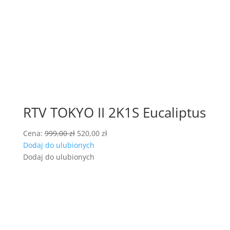
RTV TOKYO II 2K1S Eucaliptus
Pierwotna
Aktualna
Cena:
999,00
zł
520,00
zł
cena
cena
Dodaj do ulubionych
wynosiła:
wynosi:
Dodaj do ulubionych
999,00 zł.
520,00 zł.