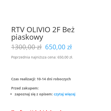
RTV OLIVIO 2F Beż
piaskowy
Pierwotna
Aktualna
1300,00
zł
650,00
zł
cena
cena
wynosiła:
wynosi:
Poprzednia najniższa cena:
650,00
zł
.
1300,00 zł.
650,00 zł.
Czas realizacji: 10-14 dni roboczych
Przed zakupem:
zapoznaj się z opisem:
czytaj więcej