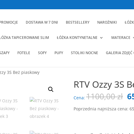
PROMOCJE
DOSTAWA W 7 DNI
BESTSELLERY
NAROŻNIKI
ŁÓŻK
ŁÓŻKA TAPICEROWANE SLIM
ŁÓŻKA KONTYNETALNE
MATERACE
SZAFY
FOTELE
SOFY
PUFY
STOLIKI NOCNE
GALERIA ZDJĘĆ
zzy 3S Beż piaskowy
RTV Ozzy 3S B
P
1100,00
zł
6
Cena:
c
w
Poprzednia najniższa cena:
6
11