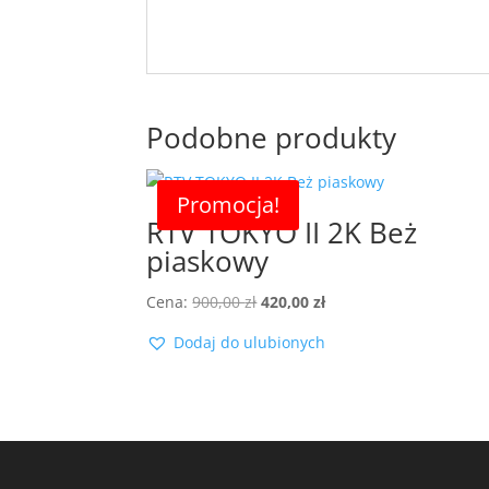
Podobne produkty
Promocja!
RTV TOKYO II 2K Beż
piaskowy
Pierwotna
Aktualna
Cena:
900,00
zł
420,00
zł
cena
cena
Dodaj do ulubionych
wynosiła:
wynosi:
900,00 zł.
420,00 zł.