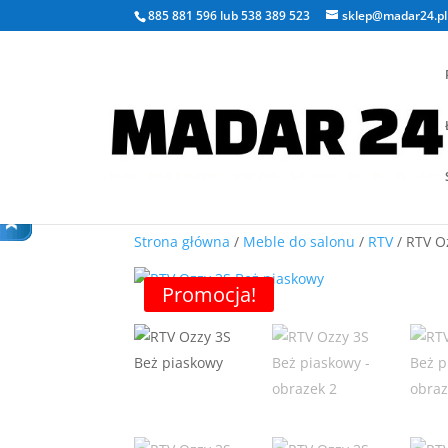
885 881 596
lub
538 389 523
sklep@madar24.pl
Strona główna
/
Meble do salonu
/
RTV
/ RTV O
Promocja!