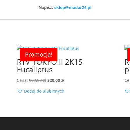
Napisz:
sklep@madar24.pl
Promocja!
RTV TOKYO II 2K1S
R
Eucaliptus
p
Pierwotna
Aktualna
Cena:
999,00
zł
520,00
zł
Ce
cena
cena
Dodaj do ulubionych
wynosiła:
wynosi:
999,00 zł.
520,00 zł.