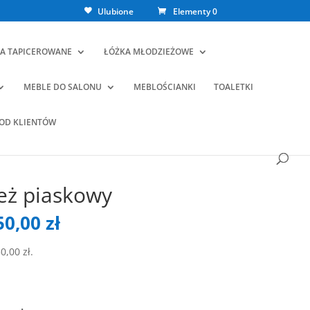
Ulubione
Elementy 0
A TAPICEROWANE
ŁÓŻKA MŁODZIEŻOWE
MEBLE DO SALONU
MEBLOŚCIANKI
TOALETKI
 OD KLIENTÓW
eż piaskowy
ierwotna
Aktualna
50,00
zł
ena
cena
ynosiła:
wynosi:
50,00
zł
.
00,00 zł.
650,00 zł.