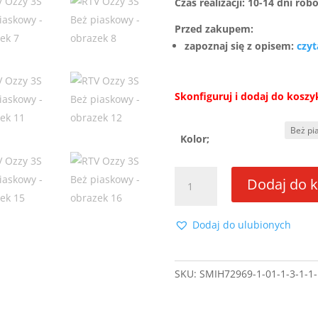
Czas realizacji: 10-14 dni rob
Przed zakupem:
zapoznaj się z opisem:
czyt
Skonfiguruj i dodaj do koszy
Kolor;
ilość
Dodaj do 
RTV
Ozzy
3S
Dodaj do ulubionych
Beż
piaskowy
SKU:
SMIH72969-1-01-1-3-1-1-