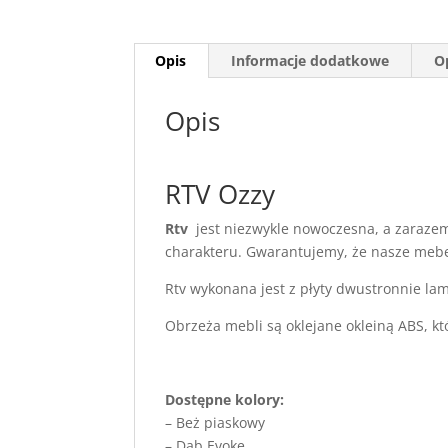
Opis
Informacje dodatkowe
Op
Opis
RTV Ozzy
Rtv
jest niezwykle nowoczesna, a zarazem
charakteru. Gwarantujemy, że nasze mebe
Rtv wykonana jest z płyty dwustronnie l
Obrzeża mebli są oklejane okleiną ABS, k
Dostępne kolory:
– Beż piaskowy
– Dąb Evoke