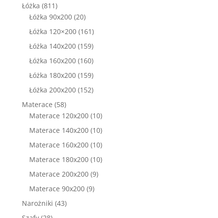
produktów
811
Łóżka
811
produktów
20
Łóżka 90x200
20
produktów
161
Łóżka 120×200
161
produktów
159
Łóżka 140x200
159
produktów
160
Łóżka 160x200
160
produktów
159
Łóżka 180x200
159
produktów
152
Łóżka 200x200
152
produkty
58
Materace
58
produktów
10
Materace 120x200
10
produktów
10
Materace 140x200
10
produktów
10
Materace 160x200
10
produktów
10
Materace 180x200
10
produktów
9
Materace 200x200
9
produktów
9
Materace 90x200
9
produktów
43
Narożniki
43
produkty
28
Szafy
28