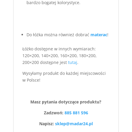
bardzo bogatej kolorystyce.
Do łóżka można również dobrać
materac
!
Łóżko dostępne w innych wymiarach:
120×200, 140×200, 160×200, 180×200,
200×200 dostępne jest
tutaj
.
Wysyłamy produkt do każdej miejscowości
w Polsce!
Masz pytania dotyczące produktu?
Zadzwoń:
885 881 596
Napisz:
sklep@madar24.pl