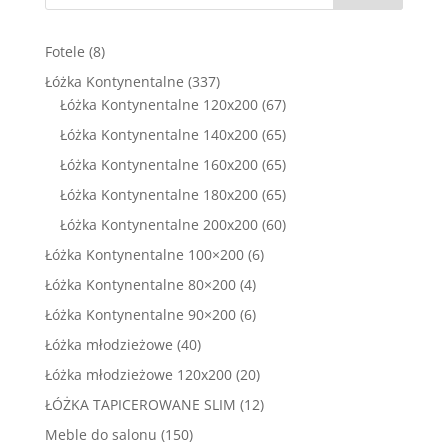
8
Fotele
8
produktów
337
Łóżka Kontynentalne
337
produktów
67
Łóżka Kontynentalne 120x200
67
produktów
65
Łóżka Kontynentalne 140x200
65
produktów
65
Łóżka Kontynentalne 160x200
65
produktów
65
Łóżka Kontynentalne 180x200
65
produktów
60
Łóżka Kontynentalne 200x200
60
produktów
6
Łóżka Kontynentalne 100×200
6
produktów
4
Łóżka Kontynentalne 80×200
4
produkty
6
Łóżka Kontynentalne 90×200
6
produktów
40
Łóżka młodzieżowe
40
produktów
20
Łóżka młodzieżowe 120x200
20
produktów
12
ŁÓŻKA TAPICEROWANE SLIM
12
produktów
150
Meble do salonu
150