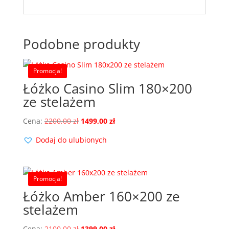
Podobne produkty
Promocja!
Łóżko Casino Slim 180×200
ze stelażem
Pierwotna
Aktualna
Cena:
2200,00
zł
1499,00
zł
cena
cena
Dodaj do ulubionych
wynosiła:
wynosi:
2200,00 zł.
1499,00 zł.
Promocja!
Łóżko Amber 160×200 ze
stelażem
Pierwotna
Aktualna
Cena:
2100,00
zł
1399,00
zł