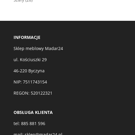
produktów
INFORMACJE
Sklep meblowy Madar24
ul. Kościuszki 29
46-220 Byczyna
NIP: 7511743154
REGON: 520122321
OBSŁUGA KLIENTA
tel:
885 881 596
mail:
sklep@madar24.pl