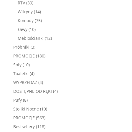
39
produktów
RTV
39
produktów
14
Witryny
14
produktów
75
Komody
75
produktów
10
Ławy
10
produktów
12
Meblościanki
12
produktów
3
Próbniki
3
produkty
180
PROMOCJE
180
produktów
10
Sofy
10
produktów
4
Toaletki
4
produkty
4
WYPRZEDAŻ
4
produkty
4
DOSTĘPNE OD RĘKI
4
produkty
8
Pufy
8
produktów
19
Stoliki Nocne
19
produktów
563
PROMOCJE
563
produkty
118
Bestsellery
118