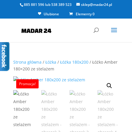
885 881 596
lub
538 389 523
sklep@madar24.pl
Ulubione
Elementy 0
Strona główna
/
Łóżka
/
Łóżka 180x200
/ Łóżko Amber
180×200 ze stelażem
Promocja!