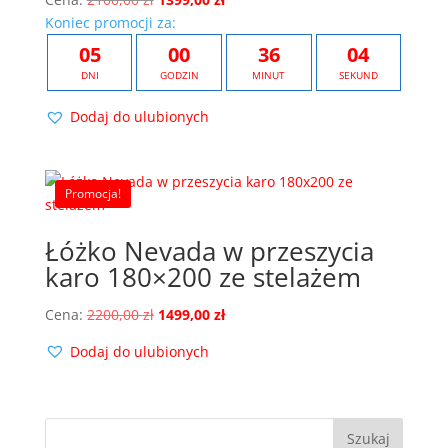
cena
cena
Koniec promocji za:
wynosiła:
wynosi:
05
00
36
04
2100,00 zł.
1399,00 zł.
DNI
GODZIN
MINUT
SEKUND
Dodaj do ulubionych
Promocja!
Łóżko Nevada w przeszycia
karo 180×200 ze stelażem
Pierwotna
Aktualna
Cena:
2200,00
zł
1499,00
zł
cena
cena
Dodaj do ulubionych
wynosiła:
wynosi:
2200,00 zł.
1499,00 zł.
Szukaj