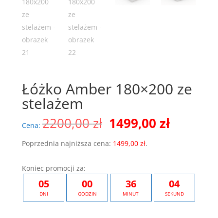
Łóżko Amber 180×200 ze
stelażem
Pierwotna
Aktualn
2200,00
zł
1499,00
zł
Cena:
cena
cena
wynosiła:
wynosi:
Poprzednia najniższa cena:
1499,00
zł
.
2200,00 zł.
1499,00 
Koniec promocji za:
05
00
36
04
DNI
GODZIN
MINUT
SEKUND