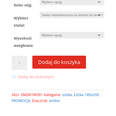
Kolor nóg:
Wybierz
stelaż:
Wysokość
wezgłowia:
ilość
Dodaj do koszyka
Łóżko
Amber
180x200
Dodaj do ulubionych
ze
stelażem
SKU:
SMDR1W391
Kategorie:
Łóżka
,
Łóżka 180x200
,
PROMOCJE
Znacznik:
amber