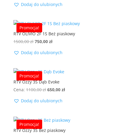
Dodaj do ulubionych
wynosiła:
wynosi:
1500,00 zł.
750,00 zł.
Promocja!
RTV OLIVIO 2F 1S Beż piaskowy
Pierwotna
Aktualna
1500,00
zł
750,00
zł
cena
cena
Dodaj do ulubionych
wynosiła:
wynosi:
1500,00 zł.
750,00 zł.
Promocja!
RTV Ozzy 3S Dąb Evoke
Pierwotna
Aktualna
Cena:
1100,00
zł
650,00
zł
cena
cena
Dodaj do ulubionych
wynosiła:
wynosi:
1100,00 zł.
650,00 zł.
Promocja!
RTV Ozzy 3S Beż piaskowy