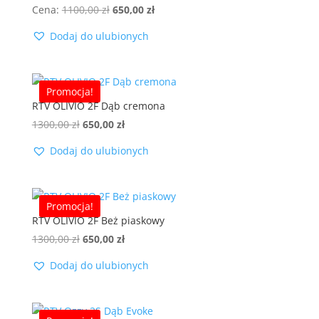
Pierwotna
Aktualna
Cena:
1100,00
zł
650,00
zł
cena
cena
Dodaj do ulubionych
wynosiła:
wynosi:
1100,00 zł.
650,00 zł.
Promocja!
RTV OLIVIO 2F Dąb cremona
Pierwotna
Aktualna
1300,00
zł
650,00
zł
cena
cena
Dodaj do ulubionych
wynosiła:
wynosi:
1300,00 zł.
650,00 zł.
Promocja!
RTV OLIVIO 2F Beż piaskowy
Pierwotna
Aktualna
1300,00
zł
650,00
zł
cena
cena
Dodaj do ulubionych
wynosiła:
wynosi:
1300,00 zł.
650,00 zł.