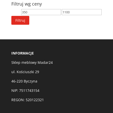
Filtruj wg ceny
Cena
Cena
min
max
Filtruj
INFORMACJE
Sklep meblowy Madar24
ul. Kościuszki 29
46-220 Byczyna
NIP: 7511743154
REGON: 520122321