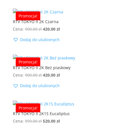
900,00 zł.
420,00 zł.
Promocja!
RTV TOKYO II 2K Czarna
Pierwotna
Aktualna
Cena:
900,00
zł
420,00
zł
cena
cena
Dodaj do ulubionych
wynosiła:
wynosi:
900,00 zł.
420,00 zł.
Promocja!
RTV TOKYO II 2K Beż piaskowy
Pierwotna
Aktualna
Cena:
900,00
zł
420,00
zł
cena
cena
Dodaj do ulubionych
wynosiła:
wynosi:
900,00 zł.
420,00 zł.
Promocja!
RTV TOKYO II 2K1S Eucaliptus
Pierwotna
Aktualna
Cena:
999,00
zł
520,00
zł
cena
cena