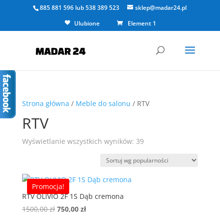
885 881 596
lub
538 389 523
sklep@madar24.pl
Ulubione
Element 1
Strona główna
/
Meble do salonu
/ RTV
RTV
Posortowane
Wyświetlanie wszystkich wyników: 39
według
popularności
Promocja!
RTV OLIVIO 2F 1S Dąb cremona
Pierwotna
Aktualna
1500,00
zł
750,00
zł
cena
cena