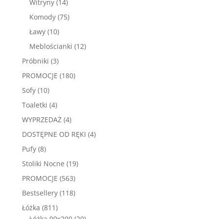
14
Witryny
14
produktów
75
Komody
75
produktów
10
Ławy
10
produktów
12
Meblościanki
12
produktów
3
Próbniki
3
produkty
180
PROMOCJE
180
produktów
10
Sofy
10
produktów
4
Toaletki
4
produkty
4
WYPRZEDAŻ
4
produkty
4
DOSTĘPNE OD RĘKI
4
produkty
8
Pufy
8
produktów
19
Stoliki Nocne
19
produktów
563
PROMOCJE
563
produkty
118
Bestsellery
118
produktów
811
Łóżka
811
produktów
20
Łóżka 90x200
20