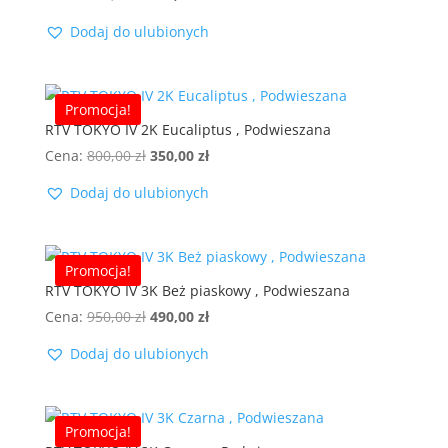
cena
cena
Dodaj do ulubionych
wynosiła:
wynosi:
800,00 zł.
350,00 zł.
Promocja!
RTV TOKYO IV 2K Eucaliptus , Podwieszana
Pierwotna
Aktualna
Cena:
800,00
zł
350,00
zł
cena
cena
Dodaj do ulubionych
wynosiła:
wynosi:
800,00 zł.
350,00 zł.
Promocja!
RTV TOKYO IV 3K Beż piaskowy , Podwieszana
Pierwotna
Aktualna
Cena:
950,00
zł
490,00
zł
cena
cena
Dodaj do ulubionych
wynosiła:
wynosi:
950,00 zł.
490,00 zł.
Promocja!