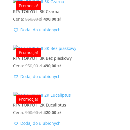
Promocja!
RTV TOKYO II 3K Czarna
Pierwotna
Aktualna
Cena:
950,00
zł
490,00
zł
cena
cena
Dodaj do ulubionych
wynosiła:
wynosi:
950,00 zł.
490,00 zł.
Promocja!
RTV TOKYO II 3K Beż piaskowy
Pierwotna
Aktualna
Cena:
950,00
zł
490,00
zł
cena
cena
Dodaj do ulubionych
wynosiła:
wynosi:
950,00 zł.
490,00 zł.
Promocja!
RTV TOKYO II 2K Eucaliptus
Pierwotna
Aktualna
Cena:
900,00
zł
420,00
zł
cena
cena
Dodaj do ulubionych
wynosiła:
wynosi: