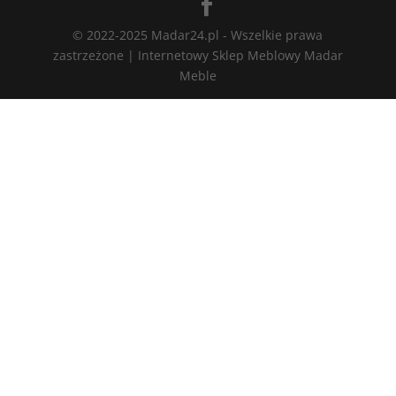
© 2022-2025 Madar24.pl - Wszelkie prawa
zastrzeżone | Internetowy Sklep Meblowy Madar
Meble