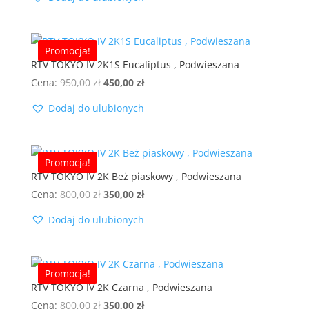
wynosiła:
wynosi:
950,00 zł.
450,00 zł.
Promocja!
RTV TOKYO IV 2K1S Eucaliptus , Podwieszana
Pierwotna
Aktualna
Cena:
950,00
zł
450,00
zł
cena
cena
Dodaj do ulubionych
wynosiła:
wynosi:
950,00 zł.
450,00 zł.
Promocja!
RTV TOKYO IV 2K Beż piaskowy , Podwieszana
Pierwotna
Aktualna
Cena:
800,00
zł
350,00
zł
cena
cena
Dodaj do ulubionych
wynosiła:
wynosi:
800,00 zł.
350,00 zł.
Promocja!
RTV TOKYO IV 2K Czarna , Podwieszana
Pierwotna
Aktualna
Cena:
800,00
zł
350,00
zł