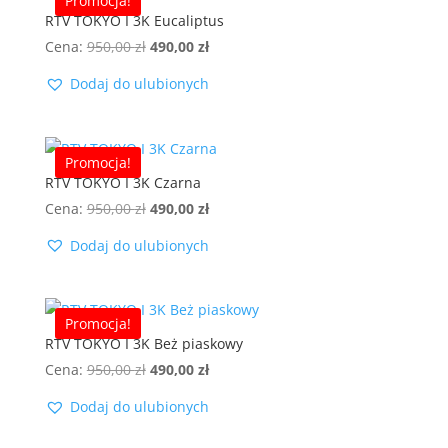
Promocja!
RTV TOKYO I 3K Eucaliptus
Pierwotna
Aktualna
Cena:
950,00
zł
490,00
zł
cena
cena
Dodaj do ulubionych
wynosiła:
wynosi:
950,00 zł.
490,00 zł.
Promocja!
RTV TOKYO I 3K Czarna
Pierwotna
Aktualna
Cena:
950,00
zł
490,00
zł
cena
cena
Dodaj do ulubionych
wynosiła:
wynosi:
950,00 zł.
490,00 zł.
Promocja!
RTV TOKYO I 3K Beż piaskowy
Pierwotna
Aktualna
Cena:
950,00
zł
490,00
zł
cena
cena
Dodaj do ulubionych
wynosiła:
wynosi:
950,00 zł.
490,00 zł.