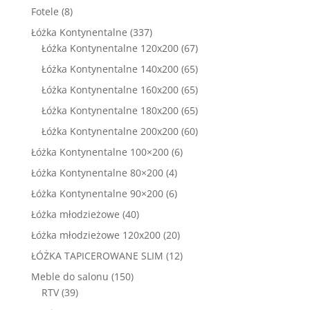
8
Fotele
8
produktów
337
Łóżka Kontynentalne
337
produktów
67
Łóżka Kontynentalne 120x200
67
produktów
65
Łóżka Kontynentalne 140x200
65
produktów
65
Łóżka Kontynentalne 160x200
65
produktów
65
Łóżka Kontynentalne 180x200
65
produktów
60
Łóżka Kontynentalne 200x200
60
produktów
6
Łóżka Kontynentalne 100×200
6
produktów
4
Łóżka Kontynentalne 80×200
4
produkty
6
Łóżka Kontynentalne 90×200
6
produktów
40
Łóżka młodzieżowe
40
produktów
20
Łóżka młodzieżowe 120x200
20
produktów
12
ŁÓŻKA TAPICEROWANE SLIM
12
produktów
150
Meble do salonu
150
39
produktów
RTV
39
produktów