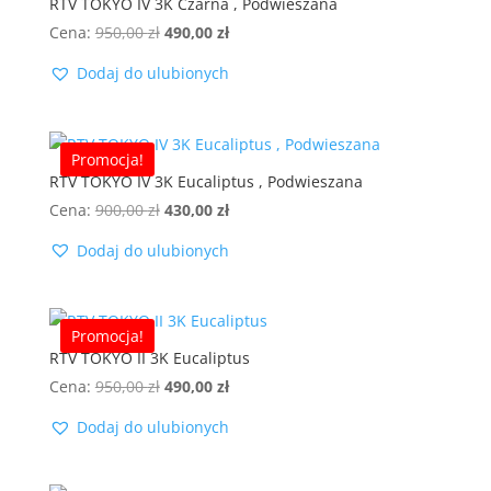
RTV TOKYO IV 3K Czarna , Podwieszana
Pierwotna
Aktualna
Cena:
950,00
zł
490,00
zł
cena
cena
Dodaj do ulubionych
wynosiła:
wynosi:
950,00 zł.
490,00 zł.
Promocja!
RTV TOKYO IV 3K Eucaliptus , Podwieszana
Pierwotna
Aktualna
Cena:
900,00
zł
430,00
zł
cena
cena
Dodaj do ulubionych
wynosiła:
wynosi:
900,00 zł.
430,00 zł.
Promocja!
RTV TOKYO II 3K Eucaliptus
Pierwotna
Aktualna
Cena:
950,00
zł
490,00
zł
cena
cena
Dodaj do ulubionych
wynosiła:
wynosi:
950,00 zł.
490,00 zł.