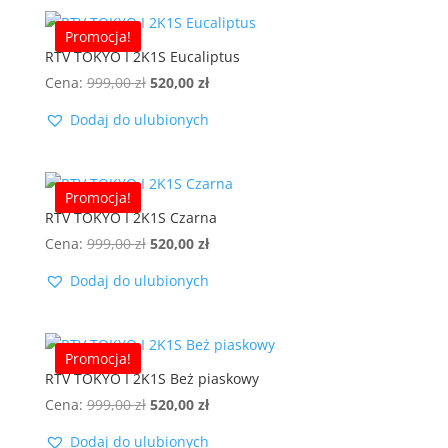
Promocja!
RTV TOKYO I 2K1S Eucaliptus
Pierwotna
Aktualna
Cena:
999,00
zł
520,00
zł
cena
cena
Dodaj do ulubionych
wynosiła:
wynosi:
999,00 zł.
520,00 zł.
Promocja!
RTV TOKYO I 2K1S Czarna
Pierwotna
Aktualna
Cena:
999,00
zł
520,00
zł
cena
cena
Dodaj do ulubionych
wynosiła:
wynosi:
999,00 zł.
520,00 zł.
Promocja!
RTV TOKYO I 2K1S Beż piaskowy
Pierwotna
Aktualna
Cena:
999,00
zł
520,00
zł
cena
cena
Dodaj do ulubionych