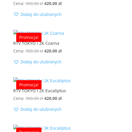
Pierwotna
Aktualna
Cena:
900,00
zł
420,00
zł
cena
cena
Dodaj do ulubionych
wynosiła:
wynosi:
900,00 zł.
420,00 zł.
Promocja!
RTV TOKYO I 2K Czarna
Pierwotna
Aktualna
Cena:
900,00
zł
420,00
zł
cena
cena
Dodaj do ulubionych
wynosiła:
wynosi:
900,00 zł.
420,00 zł.
Promocja!
RTV TOKYO I 2K Eucaliptus
Pierwotna
Aktualna
Cena:
900,00
zł
420,00
zł
cena
cena
Dodaj do ulubionych
wynosiła:
wynosi:
900,00 zł.
420,00 zł.