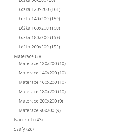
produktów
161
Łóżka 120×200
161
produktów
159
Łóżka 140x200
159
produktów
160
Łóżka 160x200
160
produktów
159
Łóżka 180x200
159
produktów
152
Łóżka 200x200
152
produkty
58
Materace
58
produktów
10
Materace 120x200
10
produktów
10
Materace 140x200
10
produktów
10
Materace 160x200
10
produktów
10
Materace 180x200
10
produktów
9
Materace 200x200
9
produktów
9
Materace 90x200
9
produktów
43
Narożniki
43
produkty
28
Szafy
28
produktów