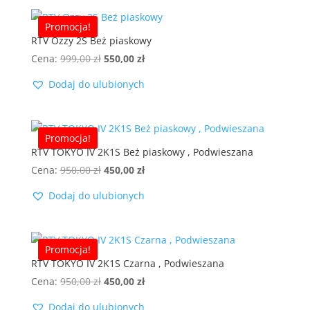
Promocja!
RTV Ozzy 2S Beż piaskowy
Pierwotna
Aktualna
Cena:
999,00
zł
550,00
zł
cena
cena
Dodaj do ulubionych
wynosiła:
wynosi:
999,00 zł.
550,00 zł.
Promocja!
RTV TOKYO IV 2K1S Beż piaskowy , Podwieszana
Pierwotna
Aktualna
Cena:
950,00
zł
450,00
zł
cena
cena
Dodaj do ulubionych
wynosiła:
wynosi:
950,00 zł.
450,00 zł.
Promocja!
RTV TOKYO IV 2K1S Czarna , Podwieszana
Pierwotna
Aktualna
Cena:
950,00
zł
450,00
zł
cena
cena
Dodaj do ulubionych