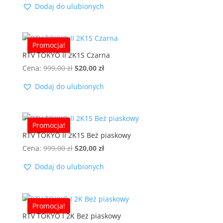
Dodaj do ulubionych
wynosiła:
wynosi:
999,00 zł.
520,00 zł.
Promocja!
RTV TOKYO II 2K1S Czarna
Pierwotna
Aktualna
Cena:
999,00
zł
520,00
zł
cena
cena
Dodaj do ulubionych
wynosiła:
wynosi:
999,00 zł.
520,00 zł.
Promocja!
RTV TOKYO II 2K1S Beż piaskowy
Pierwotna
Aktualna
Cena:
999,00
zł
520,00
zł
cena
cena
Dodaj do ulubionych
wynosiła:
wynosi:
999,00 zł.
520,00 zł.
Promocja!
RTV TOKYO I 2K Beż piaskowy