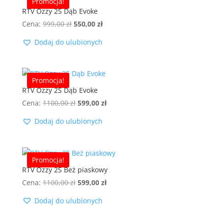
Promocja!
RTV Ozzy 2S Dąb Evoke
Pierwotna
Aktualna
Cena:
999,00
zł
550,00
zł
cena
cena
Dodaj do ulubionych
wynosiła:
wynosi:
999,00 zł.
550,00 zł.
Promocja!
RTV Ozzy 2S Dąb Evoke
Pierwotna
Aktualna
Cena:
1100,00
zł
599,00
zł
cena
cena
Dodaj do ulubionych
wynosiła:
wynosi:
1100,00 zł.
599,00 zł.
Promocja!
RTV Ozzy 2S Beż piaskowy
Pierwotna
Aktualna
Cena:
1100,00
zł
599,00
zł
cena
cena
Dodaj do ulubionych
wynosiła:
wynosi:
1100,00 zł.
599,00 zł.