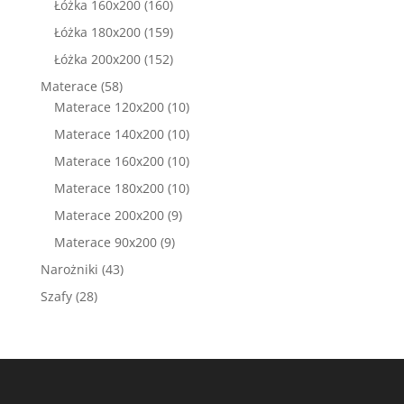
160
Łóżka 160x200
160
produktów
159
Łóżka 180x200
159
produktów
152
Łóżka 200x200
152
produkty
58
Materace
58
produktów
10
Materace 120x200
10
produktów
10
Materace 140x200
10
produktów
10
Materace 160x200
10
produktów
10
Materace 180x200
10
produktów
9
Materace 200x200
9
produktów
9
Materace 90x200
9
produktów
43
Narożniki
43
produkty
28
Szafy
28
produktów