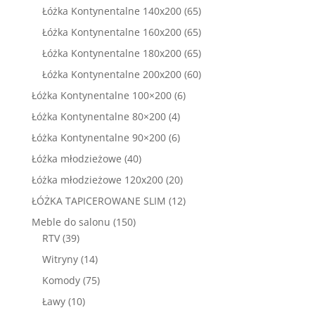
produktów
65
Łóżka Kontynentalne 140x200
65
produktów
65
Łóżka Kontynentalne 160x200
65
produktów
65
Łóżka Kontynentalne 180x200
65
produktów
60
Łóżka Kontynentalne 200x200
60
produktów
6
Łóżka Kontynentalne 100×200
6
produktów
4
Łóżka Kontynentalne 80×200
4
produkty
6
Łóżka Kontynentalne 90×200
6
produktów
40
Łóżka młodzieżowe
40
produktów
20
Łóżka młodzieżowe 120x200
20
produktów
12
ŁÓŻKA TAPICEROWANE SLIM
12
produktów
150
Meble do salonu
150
39
produktów
RTV
39
produktów
14
Witryny
14
produktów
75
Komody
75
produktów
10
Ławy
10