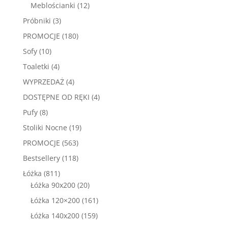
produktów
12
Meblościanki
12
produktów
3
Próbniki
3
produkty
180
PROMOCJE
180
produktów
10
Sofy
10
produktów
4
Toaletki
4
produkty
4
WYPRZEDAŻ
4
produkty
4
DOSTĘPNE OD RĘKI
4
produkty
8
Pufy
8
produktów
19
Stoliki Nocne
19
produktów
563
PROMOCJE
563
produkty
118
Bestsellery
118
produktów
811
Łóżka
811
produktów
20
Łóżka 90x200
20
produktów
161
Łóżka 120×200
161
produktów
159
Łóżka 140x200
159
produktów