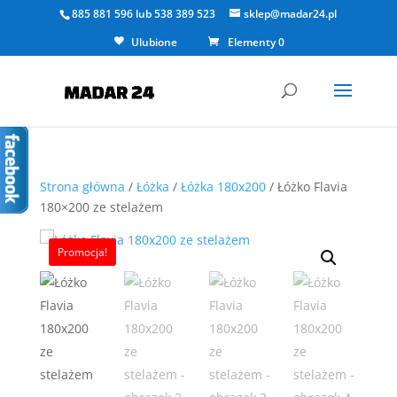
885 881 596
lub
538 389 523
sklep@madar24.pl
Ulubione
Elementy 0
Strona główna
/
Łóżka
/
Łóżka 180x200
/ Łóżko Flavia
180×200 ze stelażem
Promocja!