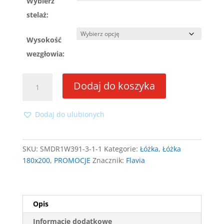
Wybierz
stelaż:
Wysokość
wezgłowia:
ilość
Dodaj do koszyka
Łóżko
Flavia
180x200
Dodaj do ulubionych
ze
stelażem
SKU:
SMDR1W391-3-1-1
Kategorie:
Łóżka
,
Łóżka
180x200
,
PROMOCJE
Znacznik:
Flavia
Opis
Informacje dodatkowe