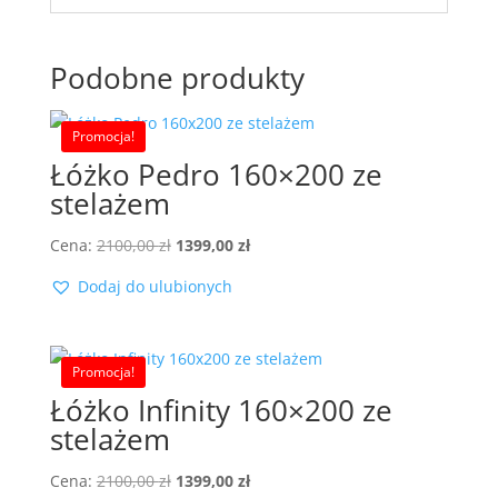
Podobne produkty
Promocja!
Łóżko Pedro 160×200 ze
stelażem
Pierwotna
Aktualna
Cena:
2100,00
zł
1399,00
zł
cena
cena
Dodaj do ulubionych
wynosiła:
wynosi:
2100,00 zł.
1399,00 zł.
Promocja!
Łóżko Infinity 160×200 ze
stelażem
Pierwotna
Aktualna
Cena:
2100,00
zł
1399,00
zł