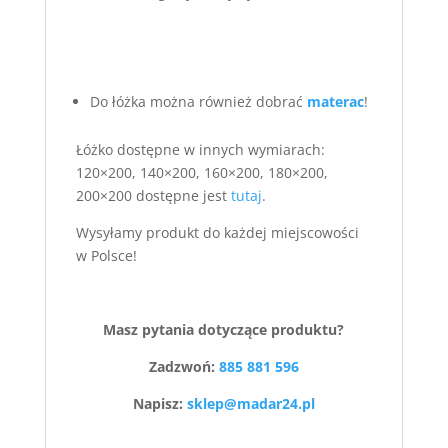
Do łóżka można również dobrać
materac
!
Łóżko dostępne w innych wymiarach:
120×200, 140×200, 160×200, 180×200,
200×200 dostępne jest
tutaj
.
Wysyłamy produkt do każdej miejscowości
w Polsce!
Masz pytania dotyczące produktu?
Zadzwoń:
885 881 596
Napisz:
sklep@madar24.pl