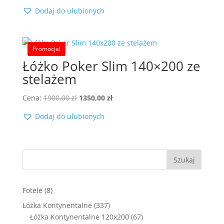
cena
cena
Dodaj do ulubionych
wynosiła:
wynosi:
2100,00 zł.
1399,00 zł.
Promocja!
Łóżko Poker Slim 140×200 ze
stelażem
Pierwotna
Aktualna
Cena:
1900,00
zł
1350,00
zł
cena
cena
Dodaj do ulubionych
wynosiła:
wynosi:
1900,00 zł.
1350,00 zł.
Szukaj
8
Fotele
8
produktów
337
Łóżka Kontynentalne
337
produktów
67
Łóżka Kontynentalne 120x200
67