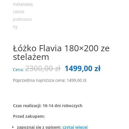
Łóżko Flavia 180×200 ze
stelażem
Pierwotna
Aktualn
2300,00
zł
1499,00
zł
Cena:
cena
cena
wynosiła:
wynosi:
Poprzednia najniższa cena:
1499,00
zł
.
2300,00 zł.
1499,00 
Czas realizacji: 10-14 dni roboczych
Przed zakupem:
zapoznaj się z opisem:
czytaj więcej