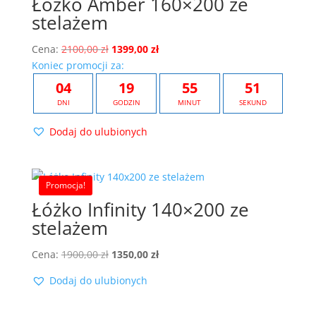
Łóżko Amber 160×200 ze
stelażem
Pierwotna
Aktualna
Cena:
2100,00
zł
1399,00
zł
cena
cena
Koniec promocji za:
wynosiła:
wynosi:
04
19
55
51
2100,00 zł.
1399,00 zł.
DNI
GODZIN
MINUT
SEKUND
Dodaj do ulubionych
Promocja!
Łóżko Infinity 140×200 ze
stelażem
Pierwotna
Aktualna
Cena:
1900,00
zł
1350,00
zł
cena
cena
Dodaj do ulubionych
wynosiła:
wynosi:
1900,00 zł.
1350,00 zł.