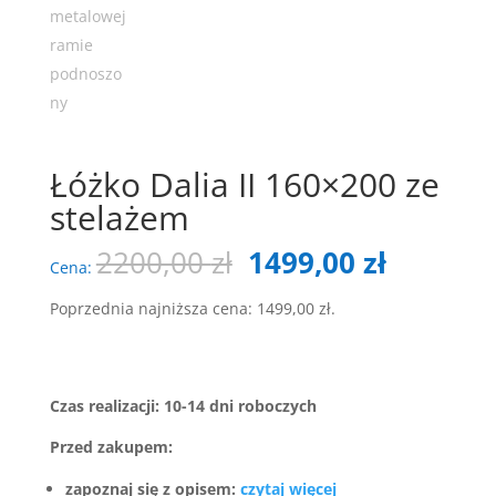
Łóżko Dalia II 160×200 ze
stelażem
Pierwotna
Aktualn
2200,00
zł
1499,00
zł
Cena:
cena
cena
wynosiła:
wynosi:
Poprzednia najniższa cena:
1499,00
zł
.
2200,00 zł.
1499,00 
Czas realizacji: 10-14 dni roboczych
Przed zakupem:
zapoznaj się z opisem:
czytaj więcej