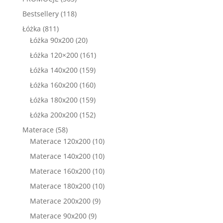
produkty
118
Bestsellery
118
produktów
811
Łóżka
811
produktów
20
Łóżka 90x200
20
produktów
161
Łóżka 120×200
161
produktów
159
Łóżka 140x200
159
produktów
160
Łóżka 160x200
160
produktów
159
Łóżka 180x200
159
produktów
152
Łóżka 200x200
152
produkty
58
Materace
58
produktów
10
Materace 120x200
10
produktów
10
Materace 140x200
10
produktów
10
Materace 160x200
10
produktów
10
Materace 180x200
10
produktów
9
Materace 200x200
9
produktów
9
Materace 90x200
9