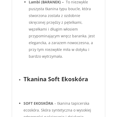
Lambi
(BARANEK) –
To niezwykle
puszysta tkanina typu boucle, która
stworzona została z ozdobnie
skręconej przędzy z pętelkami,
węzełkami i długim włosiem
przypominającym wręcz baranka. Jest
elegancka, a zarazem nowoczesna, a
przy tym niezwykle miła w dotyku i
bardzo wytrzymała.
Tkanina Soft Ekoskóra
S
OFT EKOSKÓRA
– tkanina tapicerska
ecoskóra. Skóra syntetyczna o wysokiej
odporności naścieranie i działanie