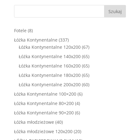
Szukaj
8
Fotele
8
produktów
337
Łóżka Kontynentalne
337
produktów
67
Łóżka Kontynentalne 120x200
67
produktów
65
Łóżka Kontynentalne 140x200
65
produktów
65
Łóżka Kontynentalne 160x200
65
produktów
65
Łóżka Kontynentalne 180x200
65
produktów
60
Łóżka Kontynentalne 200x200
60
produktów
6
Łóżka Kontynentalne 100×200
6
produktów
4
Łóżka Kontynentalne 80×200
4
produkty
6
Łóżka Kontynentalne 90×200
6
produktów
40
Łóżka młodzieżowe
40
produktów
20
Łóżka młodzieżowe 120x200
20
produktów