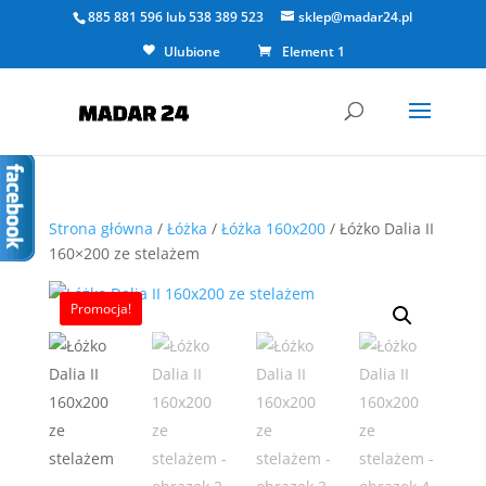
885 881 596
lub
538 389 523
sklep@madar24.pl
Ulubione
Element 1
Strona główna
/
Łóżka
/
Łóżka 160x200
/ Łóżko Dalia II
160×200 ze stelażem
Promocja!