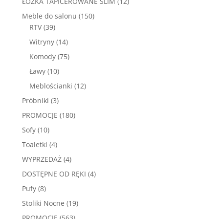
12
ŁÓŻKA TAPICEROWANE SLIM
12
produktów
150
Meble do salonu
150
39
produktów
RTV
39
produktów
14
Witryny
14
produktów
75
Komody
75
produktów
10
Ławy
10
produktów
12
Meblościanki
12
produktów
3
Próbniki
3
produkty
180
PROMOCJE
180
produktów
10
Sofy
10
produktów
4
Toaletki
4
produkty
4
WYPRZEDAŻ
4
produkty
4
DOSTĘPNE OD RĘKI
4
produkty
8
Pufy
8
produktów
19
Stoliki Nocne
19
produktów
563
PROMOCJE
563