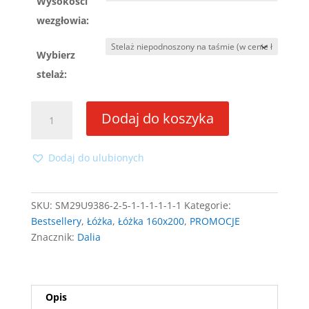
Wysokości
wezgłowia:
Wybierz
stelaż:
ilość
Dodaj do koszyka
Łóżko
Dalia
II
Dodaj do ulubionych
160x200
ze
stelażem
SKU:
SM29U9386-2-5-1-1-1-1-1-1
Kategorie:
Bestsellery
,
Łóżka
,
Łóżka 160x200
,
PROMOCJE
Znacznik:
Dalia
Opis