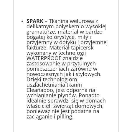
SPARK
– Tkanina welurowa z
delikatnym połyskem o wysokiej
gramaturze, materiał w bardzo
bogatej kolorystyce, miły i
przyjemny w dotyku i przyjemnej
fakturze. Materiał tapicerski
wykonany w technologii
WATERPROOF znajdzie
zastosowanie w przytulnych
pomieszczeniach zarówno w
nowoczesnych jak i stylowych.
Dzięki technologiom
uszlachetniania tkanin
Cleanaboo, jest odporna na
wchłanianie płynów. Ponadto
idealnie sprawdzi się w domach
właścicieli zwierząt domowych,
ponieważ nie jest podatna na
zaciąganie i pilling.