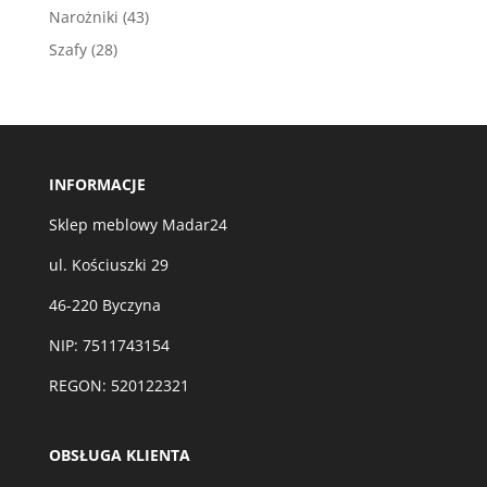
produktów
43
Narożniki
43
produkty
28
Szafy
28
produktów
INFORMACJE
Sklep meblowy Madar24
ul. Kościuszki 29
46-220 Byczyna
NIP: 7511743154
REGON: 520122321
OBSŁUGA KLIENTA