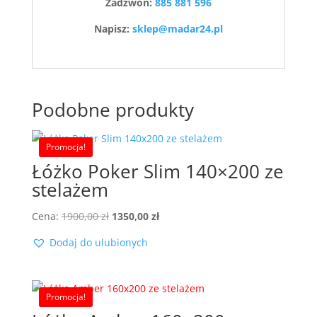
Zadzwoń:
885 881 596
Napisz:
sklep@madar24.pl
Podobne produkty
Promocja!
Łóżko Poker Slim 140×200 ze
stelażem
Pierwotna
Aktualna
Cena:
1900,00
zł
1350,00
zł
cena
cena
Dodaj do ulubionych
wynosiła:
wynosi:
1900,00 zł.
1350,00 zł.
Promocja!