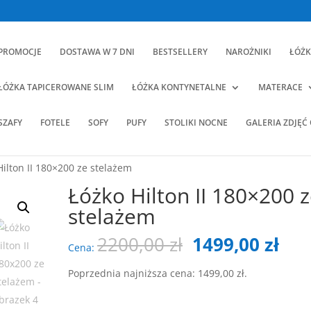
PROMOCJE
DOSTAWA W 7 DNI
BESTSELLERY
NAROŻNIKI
ŁÓŻK
ŁÓŻKA TAPICEROWANE SLIM
ŁÓŻKA KONTYNETALNE
MATERACE
SZAFY
FOTELE
SOFY
PUFY
STOLIKI NOCNE
GALERIA ZDJĘĆ
Hilton II 180×200 ze stelażem
Łóżko Hilton II 180×200 
stelażem
Pierwotna
Akt
2200,00
zł
1499,00
zł
Cena:
cena
cen
wynosiła:
wyn
Poprzednia najniższa cena:
1499,00
zł
.
2200,00 zł.
149