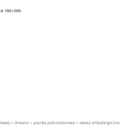
A 180×200:
eblowej + drewno + pianka poliuretanowa + owata antyalergiczna