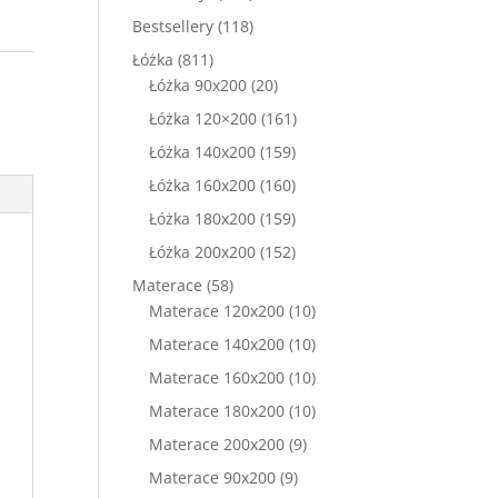
produkty
118
Bestsellery
118
produktów
811
Łóżka
811
produktów
20
Łóżka 90x200
20
produktów
161
Łóżka 120×200
161
produktów
159
Łóżka 140x200
159
produktów
160
Łóżka 160x200
160
produktów
159
Łóżka 180x200
159
produktów
152
Łóżka 200x200
152
produkty
58
Materace
58
produktów
10
Materace 120x200
10
produktów
10
Materace 140x200
10
produktów
10
Materace 160x200
10
produktów
10
Materace 180x200
10
produktów
9
Materace 200x200
9
produktów
9
Materace 90x200
9