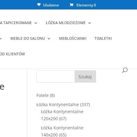
Ulubione
Elementy 0
A TAPICEROWANE
ŁÓŻKA MŁODZIEŻOWE
MEBLE DO SALONU
MEBLOŚCIANKI
TOALETKI
 OD KLIENTÓW
Szukaj
ze
8
Fotele
8
produktów
337
Łóżka Kontynentalne
337
ualna
produktów
Łóżka Kontynentalne
a
67
120x200
67
osi:
produktów
9,00 zł.
Łóżka Kontynentalne
65
140x200
65