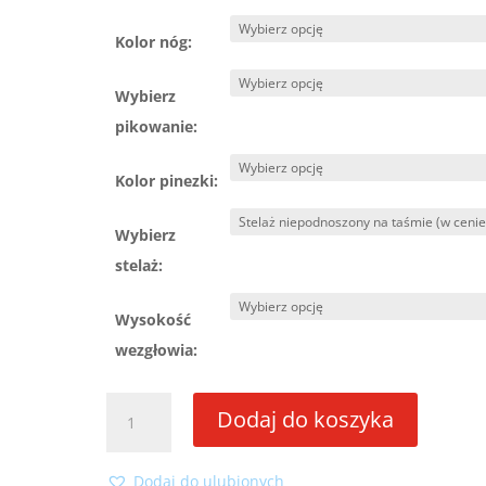
Kolor nóg:
Wybierz
pikowanie:
Kolor pinezki:
Wybierz
stelaż:
Wysokość
wezgłowia:
ilość
Dodaj do koszyka
Łóżko
Hilton
II
Dodaj do ulubionych