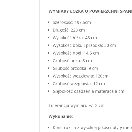
WYMIARY ŁÓŻKA O POWIERZCHNI SPANI
Szerokość: 197,5cm
Długość: 223 cm
Wysokość łóżka: 46 cm
Wysokość boku i przodka: 30 cm
Wysokość nogi: 14,5 cm
Grubość boku: 8 cm
Grubość przodka: 9 cm
Wysokość wezgłowia: 120cm
Grubość wezgłowia: 12 cm
Głębokość osadzenia materaca 8 cm
Tolerancja wymiaru +/- 2 cm
Wykonanie:
Konstrukcja z wysokiej jakości płyty m