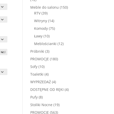
produktów
150
Meble do salonu
150
39
produktów
RTV
39
produktów
14
Witryny
14
produktów
75
Komody
75
produktów
10
Ławy
10
produktów
12
Meblościanki
12
produktów
3
Próbniki
3
produkty
180
PROMOCJE
180
produktów
10
Sofy
10
produktów
4
Toaletki
4
produkty
4
WYPRZEDAŻ
4
produkty
4
DOSTĘPNE OD RĘKI
4
produkty
8
Pufy
8
produktów
19
Stoliki Nocne
19
produktów
563
PROMOCJE
563