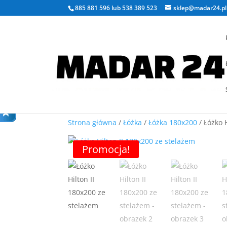
885 881 596
lub
538 389 523
sklep@madar24.pl
Strona główna
/
Łóżka
/
Łóżka 180x200
/ Łóżko 
Promocja!