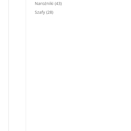
produktów
43
Narożniki
43
produkty
28
Szafy
28
produktów