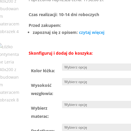
wynosiła:
wyn
2700,00 zł.
175
Czas realizacji: 10-14 dni roboczych
Przed zakupem:
zapoznaj się z opisem:
czytaj więcej
Skonfiguruj i dodaj do koszyka:
Kolor łóżka:
Wysokość
wezgłowia:
Wybierz
materac:
Dodatkowy