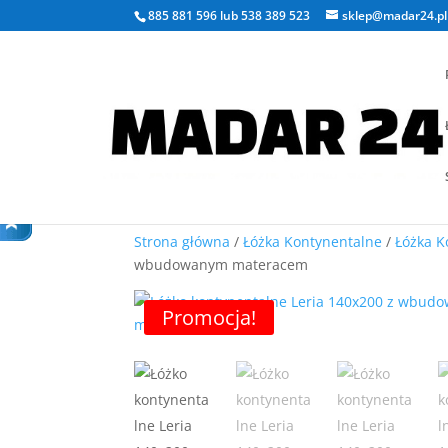
885 881 596
lub
538 389 523
sklep@madar24.pl
Strona główna
/
Łóżka Kontynentalne
/
Łóżka K
wbudowanym materacem
Promocja!