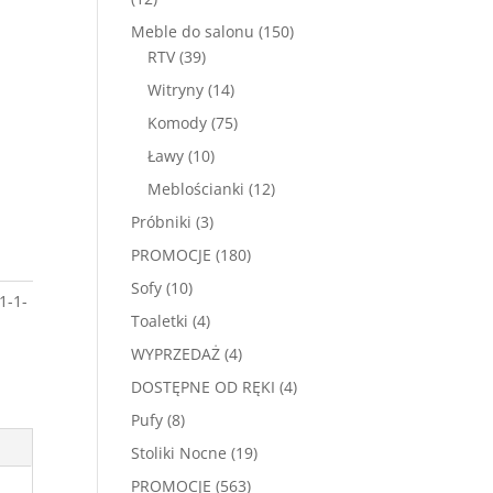
produktów
150
Meble do salonu
150
39
produktów
RTV
39
produktów
14
Witryny
14
produktów
75
Komody
75
produktów
10
Ławy
10
produktów
12
Meblościanki
12
produktów
3
Próbniki
3
produkty
180
PROMOCJE
180
produktów
10
Sofy
10
1-1-
produktów
4
Toaletki
4
produkty
4
WYPRZEDAŻ
4
produkty
4
DOSTĘPNE OD RĘKI
4
produkty
8
Pufy
8
produktów
19
Stoliki Nocne
19
produktów
563
PROMOCJE
563