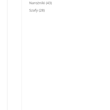
produktów
43
Narożniki
43
produkty
28
Szafy
28
produktów