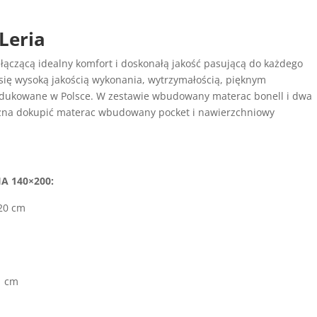
Leria
łączącą idealny komfort i doskonałą jakość pasującą do każdego
 się wysoką jakością wykonania, wytrzymałością, pięknym
odukowane w Polsce. W zestawie wbudowany materac bonell i dwa
ożna dokupić materac wbudowany pocket i nawierzchniowy
A 140×200:
120 cm
1 cm