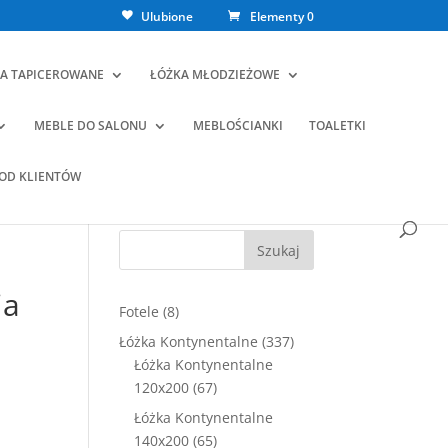
Ulubione
Elementy 0
A TAPICEROWANE
ŁÓŻKA MŁODZIEŻOWE
MEBLE DO SALONU
MEBLOŚCIANKI
TOALETKI
 OD KLIENTÓW
Szukaj
ia
8
Fotele
8
produktów
337
Łóżka Kontynentalne
337
produktów
Łóżka Kontynentalne
67
120x200
67
ualna
produktów
Łóżka Kontynentalne
a
65
140x200
65