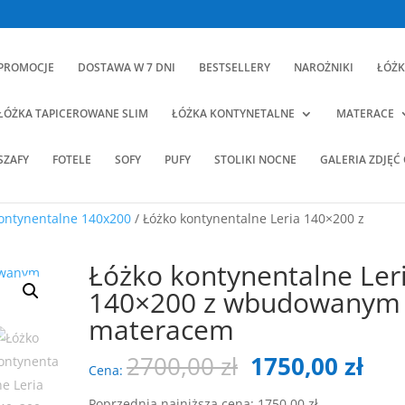
PROMOCJE
DOSTAWA W 7 DNI
BESTSELLERY
NAROŻNIKI
ŁÓŻK
ŁÓŻKA TAPICEROWANE SLIM
ŁÓŻKA KONTYNETALNE
MATERACE
SZAFY
FOTELE
SOFY
PUFY
STOLIKI NOCNE
GALERIA ZDJĘĆ
ontynentalne 140x200
/ Łóżko kontynentalne Leria 140×200 z
Łóżko kontynentalne Ler
140×200 z wbudowanym
materacem
Pierwotna
Akt
2700,00
zł
1750,00
zł
Cena:
cena
cen
Poprzednia najniższa cena:
1750,00
zł
.