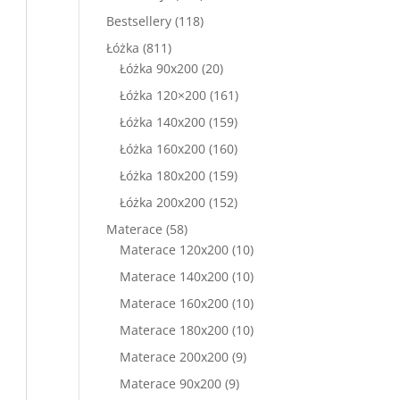
produkty
118
Bestsellery
118
produktów
811
Łóżka
811
produktów
20
Łóżka 90x200
20
produktów
161
Łóżka 120×200
161
produktów
159
Łóżka 140x200
159
produktów
160
Łóżka 160x200
160
produktów
159
Łóżka 180x200
159
produktów
152
Łóżka 200x200
152
produkty
58
Materace
58
produktów
10
Materace 120x200
10
produktów
10
Materace 140x200
10
produktów
10
Materace 160x200
10
produktów
10
Materace 180x200
10
produktów
9
Materace 200x200
9
produktów
9
Materace 90x200
9