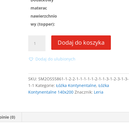
materac
nawierzchnio
wy (topper):
ilość
Dodaj do koszyka
Łóżko
kontynentalne
Leria
Dodaj do ulubionych
140x200
z
wbudowanym
SKU:
SM2OSS5861-1-2-2-1-1-1-1-1-2-1-1-3-1-2-3-1-3-
materacem
1-1
Kategorie:
Łóżka Kontynentalne
,
Łóżka
Kontynentalne 140x200
Znacznik:
Leria
inie (0)