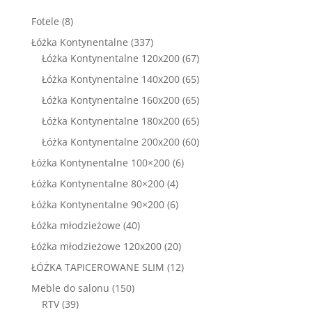
8
Fotele
8
produktów
337
Łóżka Kontynentalne
337
produktów
67
Łóżka Kontynentalne 120x200
67
produktów
65
Łóżka Kontynentalne 140x200
65
produktów
65
Łóżka Kontynentalne 160x200
65
produktów
65
Łóżka Kontynentalne 180x200
65
produktów
60
Łóżka Kontynentalne 200x200
60
produktów
6
Łóżka Kontynentalne 100×200
6
produktów
4
Łóżka Kontynentalne 80×200
4
produkty
6
Łóżka Kontynentalne 90×200
6
produktów
40
Łóżka młodzieżowe
40
produktów
20
Łóżka młodzieżowe 120x200
20
produktów
12
ŁÓŻKA TAPICEROWANE SLIM
12
produktów
150
Meble do salonu
150
39
produktów
RTV
39