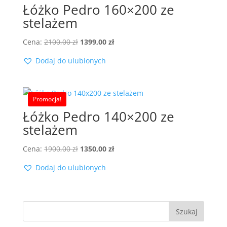
Łóżko Pedro 160×200 ze
stelażem
Pierwotna
Aktualna
Cena:
2100,00
zł
1399,00
zł
cena
cena
Dodaj do ulubionych
wynosiła:
wynosi:
2100,00 zł.
1399,00 zł.
Promocja!
Łóżko Pedro 140×200 ze
stelażem
Pierwotna
Aktualna
Cena:
1900,00
zł
1350,00
zł
cena
cena
Dodaj do ulubionych
wynosiła:
wynosi:
1900,00 zł.
1350,00 zł.
Szukaj