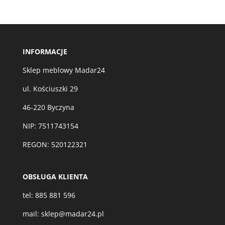
produktów
INFORMACJE
Sklep meblowy Madar24
ul. Kościuszki 29
46-220 Byczyna
NIP: 7511743154
REGON: 520122321
OBSŁUGA KLIENTA
tel:
885 881 596
mail:
sklep@madar24.pl