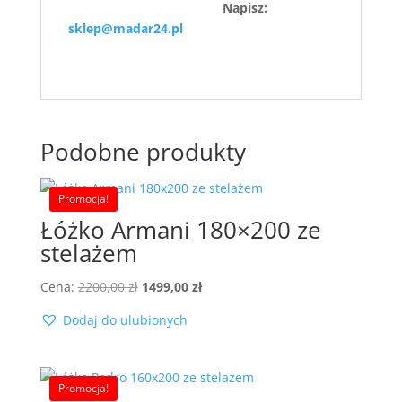
Napisz:
sklep@madar24.pl
Podobne produkty
Promocja!
Łóżko Armani 180×200 ze
stelażem
Pierwotna
Aktualna
Cena:
2200,00
zł
1499,00
zł
cena
cena
Dodaj do ulubionych
wynosiła:
wynosi:
2200,00 zł.
1499,00 zł.
Promocja!