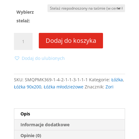
Wybierz
stelaż:
ilość
Dodaj do koszyka
Łóżko
Zori
90x200
Dodaj do ulubionych
ze
stelażem
SKU:
SMQPMK369-1-4-2-1-1-3-1-1-1
Kategorie:
Łóżka
,
Łóżka 90x200
,
Łóżka młodzieżowe
Znacznik:
Zori
Opis
Informacje dodatkowe
Opinie (0)