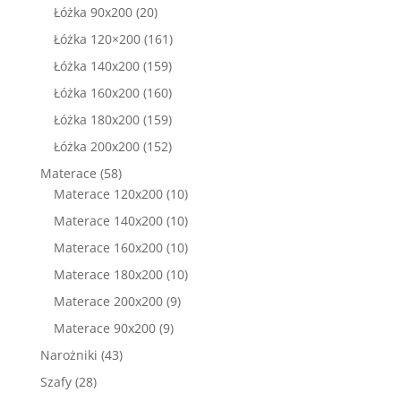
produktów
20
Łóżka 90x200
20
produktów
161
Łóżka 120×200
161
produktów
159
Łóżka 140x200
159
produktów
160
Łóżka 160x200
160
produktów
159
Łóżka 180x200
159
produktów
152
Łóżka 200x200
152
produkty
58
Materace
58
produktów
10
Materace 120x200
10
produktów
10
Materace 140x200
10
produktów
10
Materace 160x200
10
produktów
10
Materace 180x200
10
produktów
9
Materace 200x200
9
produktów
9
Materace 90x200
9
produktów
43
Narożniki
43
produkty
28
Szafy
28