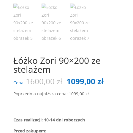
Łóżko Zori 90×200 ze
stelażem
Pierwotna
Aktualn
1600,00
zł
1099,00
zł
Cena:
cena
cena
wynosiła:
wynosi:
Poprzednia najniższa cena:
1099,00
zł
.
1600,00 zł.
1099,00 
Czas realizacji: 10-14 dni roboczych
Przed zakupem: