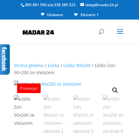
885 881 596
lub
538 389 523
sklep@madar24.pl
Ulubione
Element 1
Strona główna
/
Łóżka
/
Łóżka 90x200
/ Łóżko Zori
90×200 ze stelażem
Promocja!