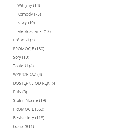
produktów
14
Witryny
14
produktów
75
Komody
75
produktów
10
Ławy
10
produktów
12
Meblościanki
12
produktów
3
Próbniki
3
produkty
180
PROMOCJE
180
produktów
10
Sofy
10
produktów
4
Toaletki
4
produkty
4
WYPRZEDAŻ
4
produkty
4
DOSTĘPNE OD RĘKI
4
produkty
8
Pufy
8
produktów
19
Stoliki Nocne
19
produktów
563
PROMOCJE
563
produkty
118
Bestsellery
118
produktów
811
Łóżka
811