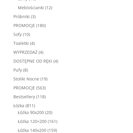
produktów
12
Meblościanki
12
produktów
3
Próbniki
3
produkty
180
PROMOCJE
180
produktów
10
Sofy
10
produktów
4
Toaletki
4
produkty
4
WYPRZEDAŻ
4
produkty
4
DOSTĘPNE OD RĘKI
4
produkty
8
Pufy
8
produktów
19
Stoliki Nocne
19
produktów
563
PROMOCJE
563
produkty
118
Bestsellery
118
produktów
811
Łóżka
811
produktów
20
Łóżka 90x200
20
produktów
161
Łóżka 120×200
161
produktów
159
Łóżka 140x200
159