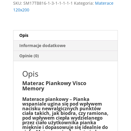
SKU:
SM17TB816-1-3-1-1-1-1-1
Kategoria:
Materace
120x200
Opis
Informacje dodatkowe
Opinie (0)
Opis
Materac Piankowy Visco
Memory
Materace piankowy – P
ianka
wspaniale ugina się pod wpływem
nacisku newralgicznych punktów
ciała takich, jak biodra, czy ramiona,
pod wpływem ciepła wydzielanego
przez ciało użytkownika pianka
mięknie i dopasowuje się idealnie do