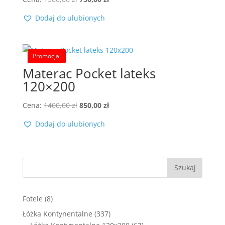
cena
cena
Dodaj do ulubionych
wynosiła:
wynosi:
1300,00 zł.
750,00 zł.
Promocja!
Materac Pocket lateks
120×200
Pierwotna
Aktualna
Cena:
1400,00
zł
850,00
zł
cena
cena
Dodaj do ulubionych
wynosiła:
wynosi:
1400,00 zł.
850,00 zł.
Szukaj
8
Fotele
8
produktów
337
Łóżka Kontynentalne
337
produktów
67