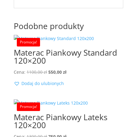
Podobne produkty
Promocja!
Materac Piankowy Standard
120×200
Pierwotna
Aktualna
Cena:
1100,00
zł
550,00
zł
cena
cena
Dodaj do ulubionych
wynosiła:
wynosi:
1100,00 zł.
550,00 zł.
Promocja!
Materac Piankowy Lateks
120×200
Pierwotna
Aktualna
Cena:
1300,00
zł
750,00
zł