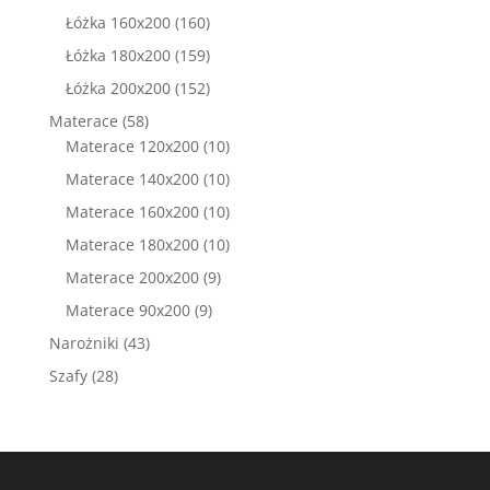
produktów
160
Łóżka 160x200
160
produktów
159
Łóżka 180x200
159
produktów
152
Łóżka 200x200
152
produkty
58
Materace
58
produktów
10
Materace 120x200
10
produktów
10
Materace 140x200
10
produktów
10
Materace 160x200
10
produktów
10
Materace 180x200
10
produktów
9
Materace 200x200
9
produktów
9
Materace 90x200
9
produktów
43
Narożniki
43
produkty
28
Szafy
28
produktów