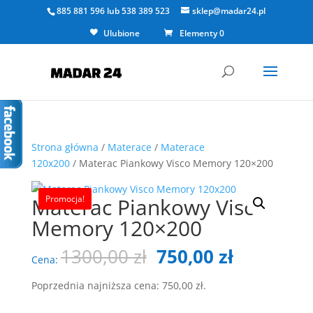
885 881 596
lub
538 389 523
sklep@madar24.pl
Ulubione
Elementy 0
Strona główna
/
Materace
/
Materace
120x200
/ Materac Piankowy Visco Memory 120×200
Materac Piankowy Visco
Promocja!
Memory 120×200
Pierwotna
Aktualna
1300,00
zł
750,00
zł
Cena:
cena
cena
wynosiła:
wynosi:
Poprzednia najniższa cena:
750,00
zł
.
1300,00 zł.
750,00 zł.