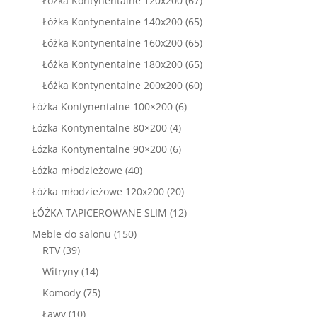
Łóżka Kontynentalne 120x200
67
produktów
65
Łóżka Kontynentalne 140x200
65
produktów
65
Łóżka Kontynentalne 160x200
65
produktów
65
Łóżka Kontynentalne 180x200
65
produktów
60
Łóżka Kontynentalne 200x200
60
produktów
6
Łóżka Kontynentalne 100×200
6
produktów
4
Łóżka Kontynentalne 80×200
4
produkty
6
Łóżka Kontynentalne 90×200
6
produktów
40
Łóżka młodzieżowe
40
produktów
20
Łóżka młodzieżowe 120x200
20
produktów
12
ŁÓŻKA TAPICEROWANE SLIM
12
produktów
150
Meble do salonu
150
39
produktów
RTV
39
produktów
14
Witryny
14
produktów
75
Komody
75
produktów
10
Ławy
10