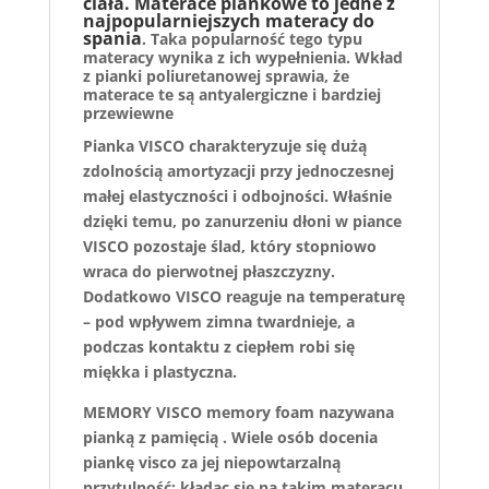
ciała.
Materace piankowe to jedne z
najpopularniejszych materacy do
spania
. Taka popularność tego typu
materacy wynika z ich wypełnienia. Wkład
z pianki poliuretanowej sprawia, że
materace te są antyalergiczne i bardziej
przewiewne
Pianka VISCO charakteryzuje się dużą
zdolnością amortyzacji przy jednoczesnej
małej elastyczności i odbojności. Właśnie
dzięki temu, po zanurzeniu dłoni w piance
VISCO pozostaje ślad, który stopniowo
wraca do pierwotnej płaszczyzny.
Dodatkowo VISCO reaguje na temperaturę
– pod wpływem zimna twardnieje, a
podczas kontaktu z ciepłem robi się
miękka i plastyczna.
MEMORY VISCO memory foam nazywana
pianką z pamięcią . Wiele osób docenia
piankę visco za jej niepowtarzalną
przytulność; kładąc się na takim materacu