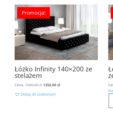
Promocja!
Łóżko Infinity 140×200 ze
Ł
stelażem
z
Pierwotna
Aktualna
Cena:
1900,00
zł
1350,00
zł
Ce
cena
cena
Ko
Dodaj do ulubionych
wynosiła:
wynosi:
1900,00 zł.
1350,00 zł.