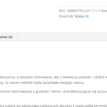
sonoma
SKU:
SMR657912-01-1-1-1
Kat
Znacznik:
Maleo XL
inie (0)
L
woczesna, a zarazem stonowana, aby z łatwością ożywiać i zdobić w
y, że nasze mebelki będą wizytówka twojego salonu.
tronnie laminowanej o grubości 16mm, charakteryzującej się duża
tóra należy do jakościowo najlepszych obrzeży z materiałów termop