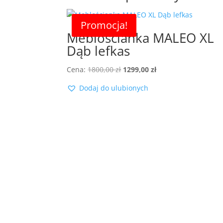
Promocja!
Meblościanka MALEO XL
Dąb lefkas
Pierwotna
Aktualna
Cena:
1800,00
zł
1299,00
zł
cena
cena
Dodaj do ulubionych
wynosiła:
wynosi:
1800,00 zł.
1299,00 zł.