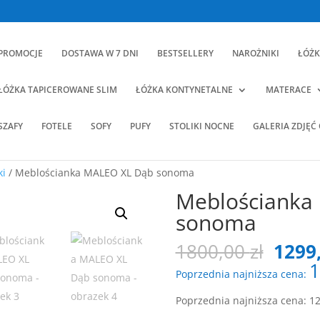
PROMOCJE
DOSTAWA W 7 DNI
BESTSELLERY
NAROŻNIKI
ŁÓŻK
ŁÓŻKA TAPICEROWANE SLIM
ŁÓŻKA KONTYNETALNE
MATERACE
SZAFY
FOTELE
SOFY
PUFY
STOLIKI NOCNE
GALERIA ZDJĘĆ
ki
/ Meblościanka MALEO XL Dąb sonoma
Meblościanka
sonoma
Pier
1800,00
zł
1299
cena
1
Poprzednia najniższa cena:
wynos
1800,
Poprzednia najniższa cena:
1