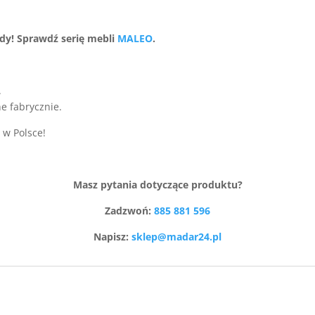
y! Sprawdź serię mebli
MALEO
.
.
e fabrycznie.
 w Polsce!
Masz pytania dotyczące produktu?
Zadzwoń:
885 881 596
Napisz:
sklep@madar24.pl