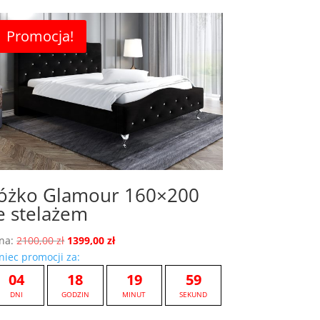
Promocja!
óżko Glamour 160×200
e stelażem
Pierwotna
Aktualna
na:
2100,00
zł
1399,00
zł
cena
cena
niec promocji za:
wynosiła:
wynosi:
04
18
19
58
2100,00 zł.
1399,00 zł.
DNI
GODZIN
MINUT
SEKUND