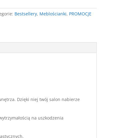
egorie:
Bestsellery
,
Meblościanki
,
PROMOCJE
nętrza. Dzięki niej twój salon nabierze
 wytrzymałością na uszkodzenia
lastycznych.