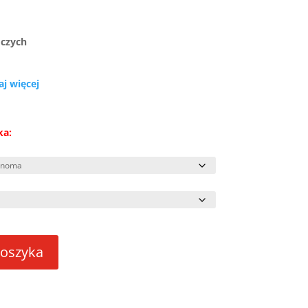
oczych
aj więcej
ka:
koszyka