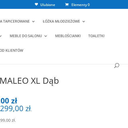
Ulubione
Elementy 0
A TAPICEROWANE
ŁÓŻKA MŁODZIEŻOWE
MEBLE DO SALONU
MEBLOŚCIANKI
TOALETKI
 OD KLIENTÓW
 MALEO XL Dąb
wotna
Aktualna
,00
zł
cena
299,00
zł
.
iła:
wynosi:
00 zł.
1299,00 zł.
299,00
zł
.