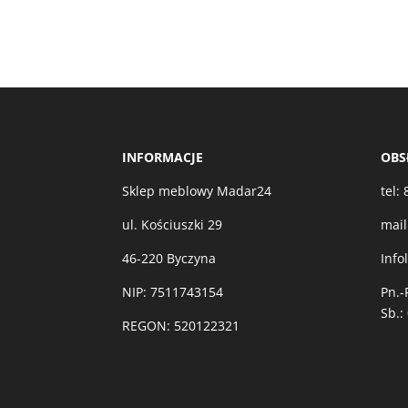
INFORMACJE
OBS
Sklep meblowy Madar24
tel:
ul. Kościuszki 29
mail
46-220 Byczyna
Info
NIP: 7511743154
Pn.-
Sb.:
REGON: 520122321