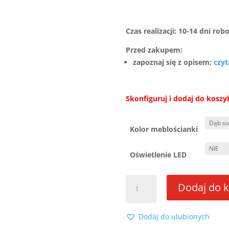
Czas realizacji: 10-14 dni rob
Przed zakupem:
zapoznaj się z opisem:
czyt
Skonfiguruj i dodaj do koszy
Kolor meblościanki
Oświetlenie LED
ilość
Dodaj do 
Meblościanka
MALEO
XL
Dodaj do ulubionych
Dąb