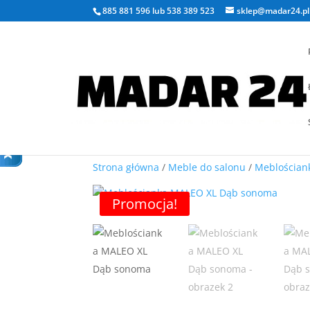
885 881 596
lub
538 389 523
sklep@madar24.pl
Strona główna
/
Meble do salonu
/
Meblościan
Promocja!