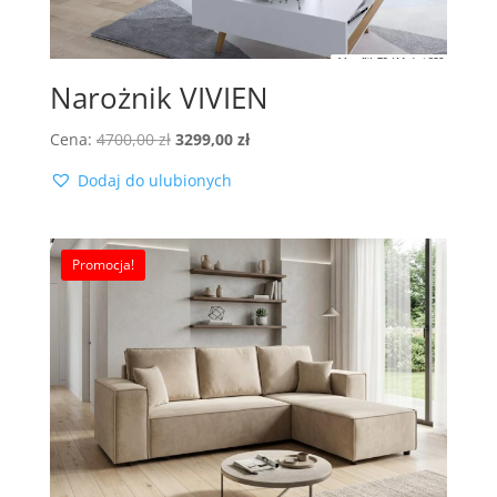
Narożnik VIVIEN
Pierwotna
Aktualna
Cena:
4700,00
zł
3299,00
zł
cena
cena
Dodaj do ulubionych
wynosiła:
wynosi:
4700,00 zł.
3299,00 zł.
Promocja!