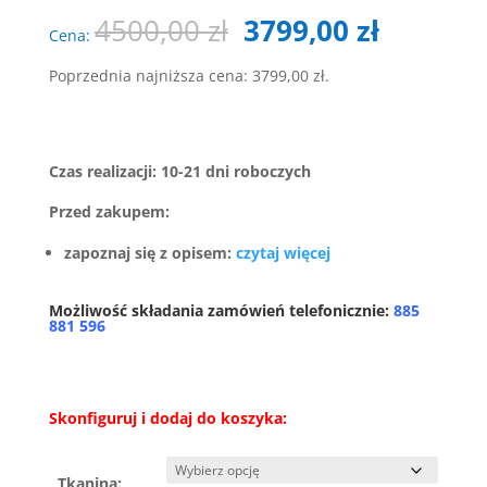
Pierwotna
Aktualn
4500,00
zł
3799,00
zł
Cena:
cena
cena
wynosiła:
wynosi:
Poprzednia najniższa cena:
3799,00
zł
.
4500,00 zł.
3799,00 
Czas realizacji: 10-21 dni roboczych
Przed zakupem:
zapoznaj się z opisem:
czytaj więcej
Możliwość składania zamówień telefonicznie:
885
881 596
Skonfiguruj i dodaj do koszyka:
Tkanina: