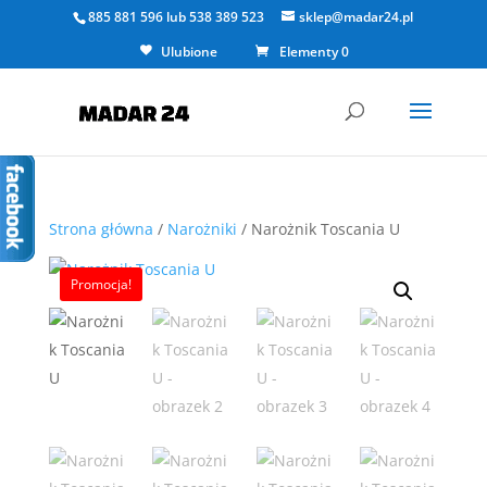
885 881 596
lub
538 389 523
sklep@madar24.pl
Ulubione
Elementy 0
Strona główna
/
Narożniki
/ Narożnik Toscania U
Promocja!