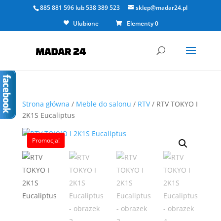
885 881 596
lub
538 389 523
sklep@madar24.pl
Ulubione
Elementy 0
Strona główna
/
Meble do salonu
/
RTV
/ RTV TOKYO I
2K1S Eucaliptus
Promocja!