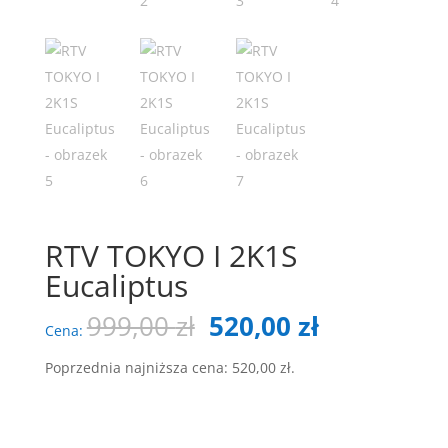
RTV TOKYO I 2K1S
Eucaliptus
Pierwotna
Aktualna
999,00
zł
520,00
zł
Cena:
cena
cena
wynosiła:
wynosi:
Poprzednia najniższa cena:
520,00
zł
.
999,00 zł.
520,00 zł.