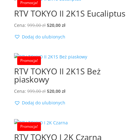
Promocja!
RTV TOKYO II 2K1S Eucaliptus
Pierwotna
Aktualna
Cena:
999,00
zł
520,00
zł
cena
cena
Dodaj do ulubionych
wynosiła:
wynosi:
999,00 zł.
520,00 zł.
Promocja!
RTV TOKYO II 2K1S Beż
piaskowy
Pierwotna
Aktualna
Cena:
999,00
zł
520,00
zł
cena
cena
Dodaj do ulubionych
wynosiła:
wynosi:
999,00 zł.
520,00 zł.
Promocja!
RTV TOKYO I 2K Czarna