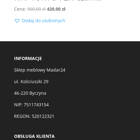
Pierwotna
Aktualna
Cena:
900,00
zł
420,00
zł
cena
cena
Dodaj do ulubionych
wynosiła:
wynosi:
900,00 zł.
420,00 zł.
INFORMACJE
Sklep meblowy Madar24
ul. Kościuszki 29
46-220 Byczyna
NIP: 7511743154
REGON: 520122321
OBSŁUGA KLIENTA