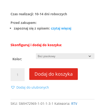
Czas realizacji: 10-14 dni roboczych
Przed zakupem:
zapoznaj się z opisem:
czytaj więcej
Skonfiguruj i dodaj do koszyka:
Kolor;
ilość
Dodaj do koszyka
RTV
TOKYO
IV
Dodaj do ulubionych
2K1S
Beż
piaskowy
SKU:
SMIH72969-1-01-1-3-1
Kategoria:
RTV