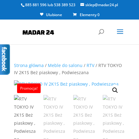
885 881 596
lub
538 389 523
sklep@madar24.pl
Ulubione
Elementy 0
Strona główna
/
Meble do salonu
/
RTV
/ RTV TOKYO
IV 2K1S Beż piaskowy , Podwieszana
Promocja!