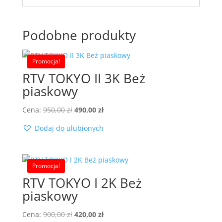
Podobne produkty
Promocja!
RTV TOKYO II 3K Beż
piaskowy
Pierwotna
Aktualna
Cena:
950,00
zł
490,00
zł
cena
cena
Dodaj do ulubionych
wynosiła:
wynosi:
950,00 zł.
490,00 zł.
Promocja!
RTV TOKYO I 2K Beż
piaskowy
Pierwotna
Aktualna
Cena:
900,00
zł
420,00
zł