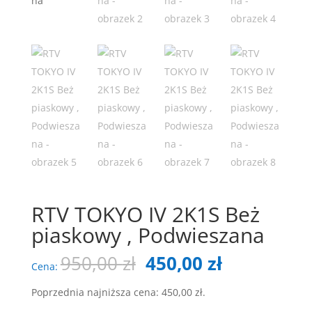
RTV TOKYO IV 2K1S Beż
piaskowy , Podwieszana
Pierwotna
Aktualna
950,00
zł
450,00
zł
Cena:
cena
cena
wynosiła:
wynosi:
Poprzednia najniższa cena:
450,00
zł
.
950,00 zł.
450,00 zł.