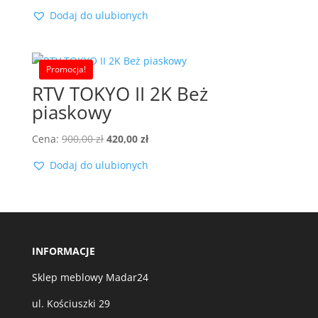
cena
cena
Dodaj do ulubionych
wynosiła:
wynosi:
900,00 zł.
420,00 zł.
Promocja!
RTV TOKYO II 2K Beż
piaskowy
Pierwotna
Aktualna
Cena:
900,00
zł
420,00
zł
cena
cena
Dodaj do ulubionych
wynosiła:
wynosi:
900,00 zł.
420,00 zł.
INFORMACJE
Sklep meblowy Madar24
ul. Kościuszki 29