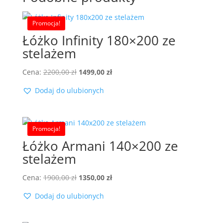
Promocja!
Łóżko Infinity 180×200 ze
stelażem
Pierwotna
Aktualna
Cena:
2200,00
zł
1499,00
zł
cena
cena
Dodaj do ulubionych
wynosiła:
wynosi:
2200,00 zł.
1499,00 zł.
Promocja!
Łóżko Armani 140×200 ze
stelażem
Pierwotna
Aktualna
Cena:
1900,00
zł
1350,00
zł
cena
cena
Dodaj do ulubionych
wynosiła:
wynosi:
1900,00 zł.
1350,00 zł.