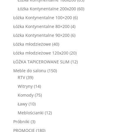
produktów
60
Łóżka Kontynentalne 200x200
60
produktów
6
Łóżka Kontynentalne 100×200
6
produktów
4
Łóżka Kontynentalne 80×200
4
produkty
6
Łóżka Kontynentalne 90×200
6
produktów
40
Łóżka młodzieżowe
40
produktów
20
Łóżka młodzieżowe 120x200
20
produktów
12
ŁÓŻKA TAPICEROWANE SLIM
12
produktów
150
Meble do salonu
150
39
produktów
RTV
39
produktów
14
Witryny
14
produktów
75
Komody
75
produktów
10
Ławy
10
produktów
12
Meblościanki
12
produktów
3
Próbniki
3
produkty
180
PROMOCJE
180