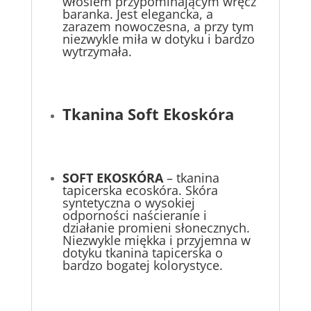
włosiem przypominającym wręcz
baranka. Jest elegancka, a
zarazem nowoczesna, a przy tym
niezwykle miła w dotyku i bardzo
wytrzymała.
Tkanina Soft Ekoskóra
S
OFT EKOSKÓRA
– tkanina
tapicerska ecoskóra. Skóra
syntetyczna o wysokiej
odporności naścieranie i
działanie promieni słonecznych.
Niezwykle miękka i przyjemna w
dotyku tkanina tapicerska o
bardzo bogatej kolorystyce.