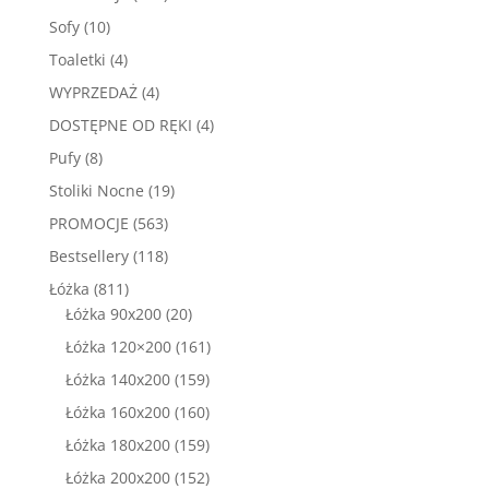
produktów
10
Sofy
10
produktów
4
Toaletki
4
produkty
4
WYPRZEDAŻ
4
produkty
4
DOSTĘPNE OD RĘKI
4
produkty
8
Pufy
8
produktów
19
Stoliki Nocne
19
produktów
563
PROMOCJE
563
produkty
118
Bestsellery
118
produktów
811
Łóżka
811
produktów
20
Łóżka 90x200
20
produktów
161
Łóżka 120×200
161
produktów
159
Łóżka 140x200
159
produktów
160
Łóżka 160x200
160
produktów
159
Łóżka 180x200
159
produktów
152
Łóżka 200x200
152