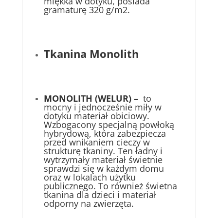
miękka w dotyku, posiada
gramaturę 320 g/m2.
Tkanina Monolith
MONOLITH (WELUR) –
to
mocny i jednocześnie miły w
dotyku materiał obiciowy.
Wzbogacony specjalną powłoką
hybrydową, która zabezpiecza
przed wnikaniem cieczy w
strukturę tkaniny. Ten ładny i
wytrzymały materiał świetnie
sprawdzi się w każdym domu
oraz w lokalach użytku
publicznego. To również świetna
tkanina dla dzieci i materiał
odporny na zwierzęta.