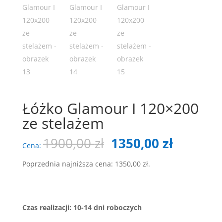
Łóżko Glamour I 120×200
ze stelażem
Pierwotna
Aktualn
1900,00
zł
1350,00
zł
Cena:
cena
cena
wynosiła:
wynosi:
Poprzednia najniższa cena:
1350,00
zł
.
1900,00 zł.
1350,00 
Czas realizacji: 10-14 dni roboczych