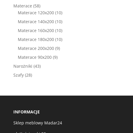
produkty
58
Materace
58
produktów
10
Materace 120x200
10
produktów
10
Materace 140x200
10
produktów
10
Materace 160x200
10
produktów
10
Materace 180x200
10
produktów
9
Materace 200x200
9
produktów
9
Materace 90x200
9
produktów
43
Narożniki
43
produkty
28
Szafy
28
produktów
INFORMACJE
Sklep meblowy Madar24