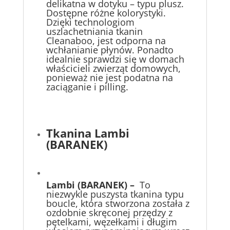
delikatna w dotyku – typu plusz.
Dostępne różne kolorystyki.
Dzięki technologiom
uszlachetniania tkanin
Cleanaboo, jest odporna na
wchłanianie płynów. Ponadto
idealnie sprawdzi się w domach
właścicieli zwierząt domowych,
ponieważ nie jest podatna na
zaciąganie i pilling.
Tkanina Lambi
(BARANEK)
Lambi
(BARANEK) –
To
niezwykle puszysta tkanina typu
boucle, która stworzona została z
ozdobnie skręconej przędzy z
pętelkami, węzełkami i długim