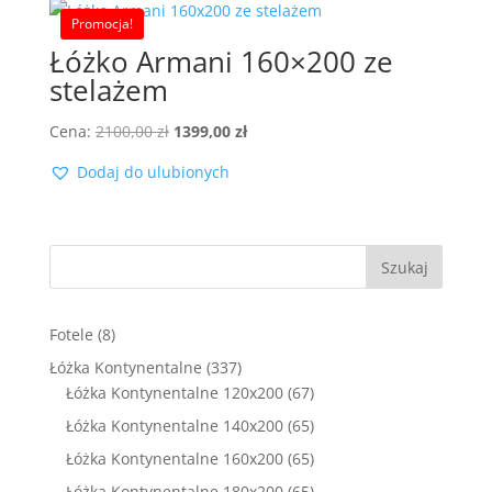
Promocja!
Łóżko Armani 160×200 ze
stelażem
Pierwotna
Aktualna
Cena:
2100,00
zł
1399,00
zł
cena
cena
Dodaj do ulubionych
wynosiła:
wynosi:
2100,00 zł.
1399,00 zł.
Szukaj
8
Fotele
8
produktów
337
Łóżka Kontynentalne
337
produktów
67
Łóżka Kontynentalne 120x200
67
produktów
65
Łóżka Kontynentalne 140x200
65
produktów
65
Łóżka Kontynentalne 160x200
65
produktów
65
Łóżka Kontynentalne 180x200
65