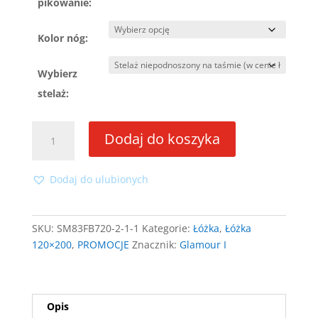
pikowanie:
Kolor nóg:
Wybierz
stelaż:
ilość
Dodaj do koszyka
Łóżko
Glamour
I
Dodaj do ulubionych
120x200
ze
stelażem
SKU:
SM83FB720-2-1-1
Kategorie:
Łóżka
,
Łóżka
120×200
,
PROMOCJE
Znacznik:
Glamour I
Opis