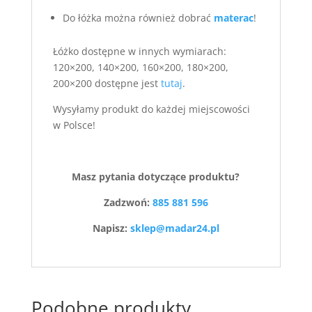
Do łóżka można również dobrać
materac
!
Łóżko dostępne w innych wymiarach:
120×200, 140×200, 160×200, 180×200,
200×200 dostępne jest
tutaj
.
Wysyłamy produkt do każdej miejscowości
w Polsce!
Masz pytania dotyczące produktu?
Zadzwoń:
885 881 596
Napisz:
sklep@madar24.pl
Podobne produkty