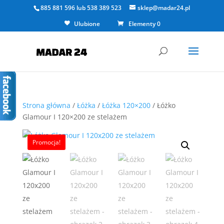
885 881 596
lub
538 389 523
sklep@madar24.pl
Ulubione
Elementy 0
Strona główna
/
Łóżka
/
Łóżka 120×200
/ Łóżko
Glamour I 120×200 ze stelażem
Promocja!