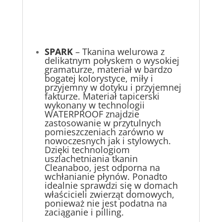
SPARK
– Tkanina welurowa z
delikatnym połyskem o wysokiej
gramaturze, materiał w bardzo
bogatej kolorystyce, miły i
przyjemny w dotyku i przyjemnej
fakturze. Materiał tapicerski
wykonany w technologii
WATERPROOF znajdzie
zastosowanie w przytulnych
pomieszczeniach zarówno w
nowoczesnych jak i stylowych.
Dzięki technologiom
uszlachetniania tkanin
Cleanaboo, jest odporna na
wchłanianie płynów. Ponadto
idealnie sprawdzi się w domach
właścicieli zwierząt domowych,
ponieważ nie jest podatna na
zaciąganie i pilling.