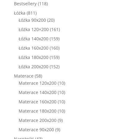
produkty
118
Bestsellery
118
produktów
811
Łóżka
811
produktów
20
Łóżka 90x200
20
produktów
161
Łóżka 120×200
161
produktów
159
Łóżka 140x200
159
produktów
160
Łóżka 160x200
160
produktów
159
Łóżka 180x200
159
produktów
152
Łóżka 200x200
152
produkty
58
Materace
58
produktów
10
Materace 120x200
10
produktów
10
Materace 140x200
10
produktów
10
Materace 160x200
10
produktów
10
Materace 180x200
10
produktów
9
Materace 200x200
9
produktów
9
Materace 90x200
9
produktów
43
Narożniki
43