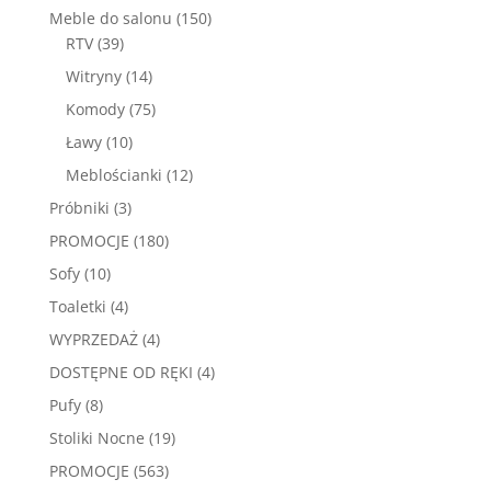
produktów
150
Meble do salonu
150
39
produktów
RTV
39
produktów
14
Witryny
14
produktów
75
Komody
75
produktów
10
Ławy
10
produktów
12
Meblościanki
12
produktów
3
Próbniki
3
produkty
180
PROMOCJE
180
produktów
10
Sofy
10
produktów
4
Toaletki
4
produkty
4
WYPRZEDAŻ
4
produkty
4
DOSTĘPNE OD RĘKI
4
produkty
8
Pufy
8
produktów
19
Stoliki Nocne
19
produktów
563
PROMOCJE
563