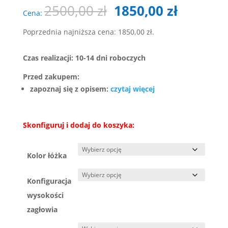
Pierwotna
Aktualn
2500,00
zł
1850,00
zł
Cena:
cena
cena
wynosiła:
wynosi:
Poprzednia najniższa cena:
1850,00
zł
.
2500,00 zł.
1850,00 
Czas realizacji: 10-14 dni roboczych
Przed zakupem:
zapoznaj się z opisem:
czytaj więcej
Skonfiguruj i dodaj do koszyka:
Kolor łóżka
Konfiguracja
wysokości
zagłowia