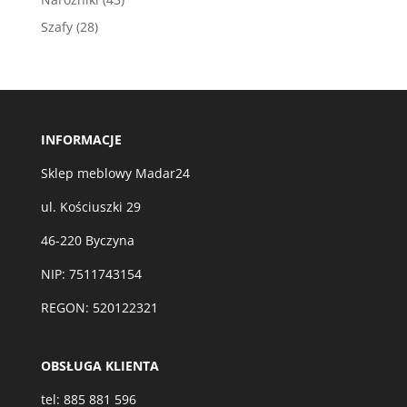
produkty
28
Szafy
28
produktów
INFORMACJE
Sklep meblowy Madar24
ul. Kościuszki 29
46-220 Byczyna
NIP: 7511743154
REGON: 520122321
OBSŁUGA KLIENTA
tel:
885 881 596