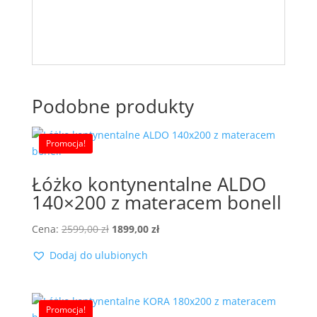
Podobne produkty
Promocja!
Łóżko kontynentalne ALDO
140×200 z materacem bonell
Pierwotna
Aktualna
Cena:
2599,00
zł
1899,00
zł
cena
cena
Dodaj do ulubionych
wynosiła:
wynosi:
2599,00 zł.
1899,00 zł.
Promocja!