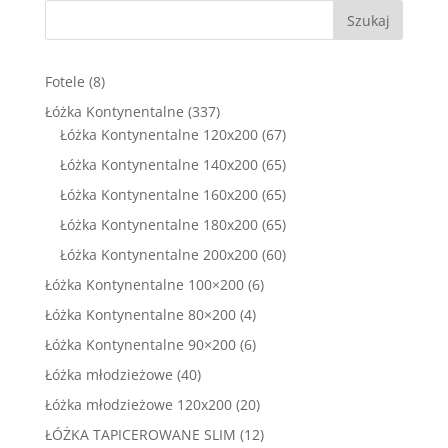
Szukaj
8
Fotele
8
produktów
337
Łóżka Kontynentalne
337
produktów
67
Łóżka Kontynentalne 120x200
67
produktów
65
Łóżka Kontynentalne 140x200
65
produktów
65
Łóżka Kontynentalne 160x200
65
produktów
65
Łóżka Kontynentalne 180x200
65
produktów
60
Łóżka Kontynentalne 200x200
60
produktów
6
Łóżka Kontynentalne 100×200
6
produktów
4
Łóżka Kontynentalne 80×200
4
produkty
6
Łóżka Kontynentalne 90×200
6
produktów
40
Łóżka młodzieżowe
40
produktów
20
Łóżka młodzieżowe 120x200
20
produktów
12
ŁÓŻKA TAPICEROWANE SLIM
12