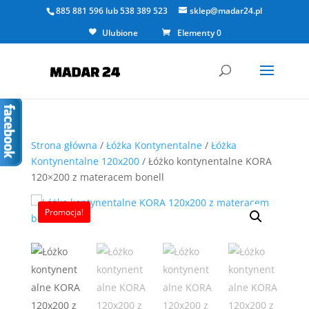
885 881 596
lub
538 389 523
sklep@madar24.pl
Ulubione
Elementy 0
Strona główna
/
Łóżka Kontynentalne
/
Łóżka
Kontynentalne 120x200
/ Łóżko kontynentalne KORA
120×200 z materacem bonell
Promocja!