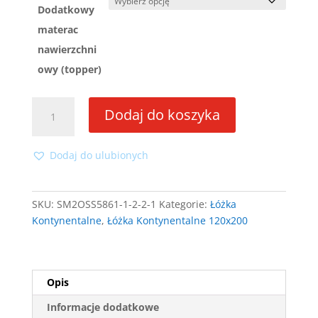
Dodatkowy
materac
nawierzchni
owy (topper)
ilość
Dodaj do koszyka
Łóżko
kontynentalne
KORA
Dodaj do ulubionych
120x200
z
materacem
SKU:
SM2OSS5861-1-2-2-1
Kategorie:
Łóżka
bonell
Kontynentalne
,
Łóżka Kontynentalne 120x200
Opis
Informacje dodatkowe