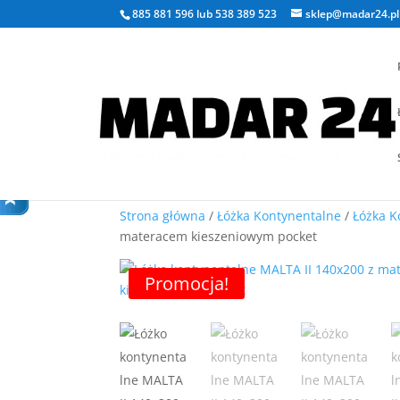
885 881 596
lub
538 389 523
sklep@madar24.pl
Strona główna
/
Łóżka Kontynentalne
/
Łóżka K
materacem kieszeniowym pocket
Promocja!