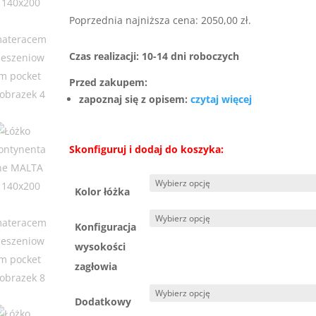
cena
cen
wynosiła:
wyn
Poprzednia najniższa cena:
2050,00
zł
.
2700,00 zł.
205
Czas realizacji: 10-14 dni roboczych
Przed zakupem:
zapoznaj się z opisem:
czytaj więcej
Skonfiguruj i dodaj do koszyka:
Kolor łóżka
Konfiguracja
wysokości
zagłowia
Dodatkowy