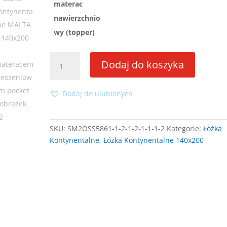
materac
nawierzchnio
wy (topper)
ilość
Dodaj do koszyka
Łóżko
kontynentalne
MALTA
Dodaj do ulubionych
II
140x200
z
SKU:
SM2OSS5861-1-2-1-2-1-1-1-2
Kategorie:
Łóżka
materacem
Kontynentalne
,
Łóżka Kontynentalne 140x200
kieszeniowym
pocket