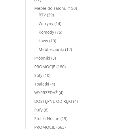
produktów
150
Meble do salonu
150
39
produktów
RTV
39
produktów
14
Witryny
14
produktów
75
Komody
75
produktów
10
Ławy
10
produktów
12
Meblościanki
12
produktów
3
Próbniki
3
produkty
180
PROMOCJE
180
produktów
10
Sofy
10
produktów
4
Toaletki
4
produkty
4
WYPRZEDAŻ
4
produkty
4
DOSTĘPNE OD RĘKI
4
produkty
8
Pufy
8
produktów
19
Stoliki Nocne
19
produktów
563
PROMOCJE
563