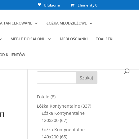
Ulubione
Elementy 0
A TAPICEROWANE
ŁÓŻKA MŁODZIEŻOWE
MEBLE DO SALONU
MEBLOŚCIANKI
TOALETKI
 OD KLIENTÓW
Szukaj
8
Fotele
8
produktów
337
Łóżka Kontynentalne
337
m
produktów
Łóżka Kontynentalne
67
120x200
67
produktów
Łóżka Kontynentalne
ualna
65
140x200
65