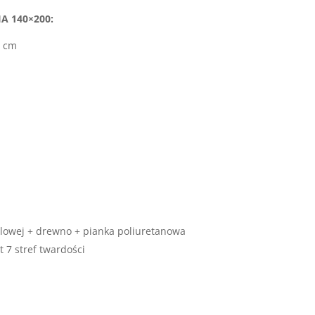
A 140×200:
0 cm
eblowej + drewno + pianka poliuretanowa
7 stref twardości