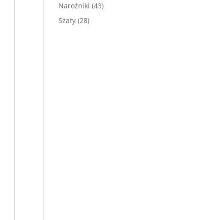
produktów
43
Narożniki
43
produkty
28
Szafy
28
produktów