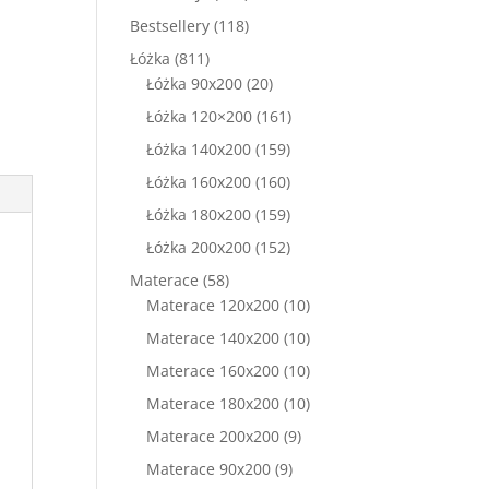
produkty
118
Bestsellery
118
produktów
811
Łóżka
811
produktów
20
Łóżka 90x200
20
produktów
161
Łóżka 120×200
161
produktów
159
Łóżka 140x200
159
produktów
160
Łóżka 160x200
160
produktów
159
Łóżka 180x200
159
produktów
152
Łóżka 200x200
152
produkty
58
Materace
58
produktów
10
Materace 120x200
10
produktów
10
Materace 140x200
10
produktów
10
Materace 160x200
10
produktów
10
Materace 180x200
10
produktów
9
Materace 200x200
9
produktów
9
Materace 90x200
9