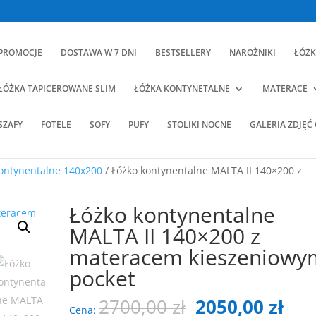
PROMOCJE
DOSTAWA W 7 DNI
BESTSELLERY
NAROŻNIKI
ŁÓŻK
ŁÓŻKA TAPICEROWANE SLIM
ŁÓŻKA KONTYNETALNE
MATERACE
SZAFY
FOTELE
SOFY
PUFY
STOLIKI NOCNE
GALERIA ZDJĘĆ
ontynentalne 140x200
/ Łóżko kontynentalne MALTA II 140×200 z
Łóżko kontynentalne
MALTA II 140×200 z
materacem kieszeniowy
pocket
Pierwotna
Akt
2700,00
zł
2050,00
zł
Cena: