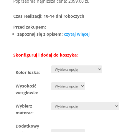
wynosiła:
wynosi:
Poprzednia najniższa cena:
2099,00
zł
.
3100,00 zł.
2099,00 
Czas realizacji: 10-14 dni roboczych
Przed zakupem:
zapoznaj się z opisem:
czytaj więcej
Skonfiguruj i dodaj do koszyka:
Kolor łóżka:
Wysokość
wezgłowia:
Wybierz
materac:
Dodatkowy