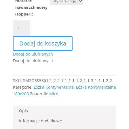
materac
nawierzchniowy
(topper):
ilość
Łóżko
kontynentalne
Dodaj do koszyka
Miro
180x200
Dodaj do ulubionych
z
Dodaj do ulubionych
wbudowanym
materacem
SKU:
SM2OSS5861-1-2-2-1-1-1-1-1-2-1-1-3-1-1-1-2-2
Kategorie:
Łóżka Kontynentalne
,
Łóżka Kontynentalne
180x200
Znacznik:
Miro
Opis
Informacje dodatkowe