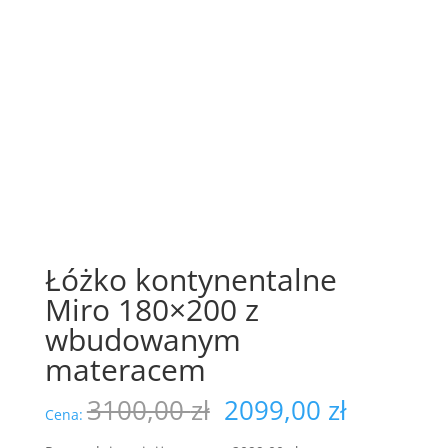
Łóżko kontynentalne
Miro 180×200 z
wbudowanym
materacem
Pierwotna
Aktualn
3100,00
zł
2099,00
zł
Cena:
cena
cena