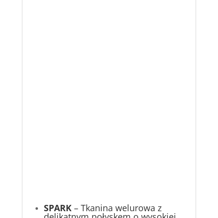
SPARK
– Tkanina welurowa z
delikatnym połyskem o wysokiej