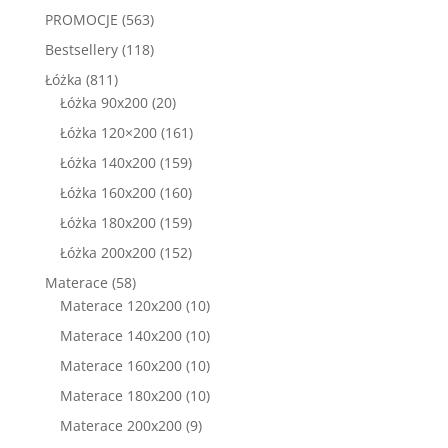
produktów
563
PROMOCJE
563
produkty
118
Bestsellery
118
produktów
811
Łóżka
811
produktów
20
Łóżka 90x200
20
produktów
161
Łóżka 120×200
161
produktów
159
Łóżka 140x200
159
produktów
160
Łóżka 160x200
160
produktów
159
Łóżka 180x200
159
produktów
152
Łóżka 200x200
152
produkty
58
Materace
58
produktów
10
Materace 120x200
10
produktów
10
Materace 140x200
10
produktów
10
Materace 160x200
10
produktów
10
Materace 180x200
10
produktów
9
Materace 200x200
9
produktów