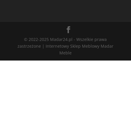
© 2022-2025 Madar24.pl - Wszelkie prawa
zastrzeżone | Internetowy Sklep Meblowy Madar
Meble