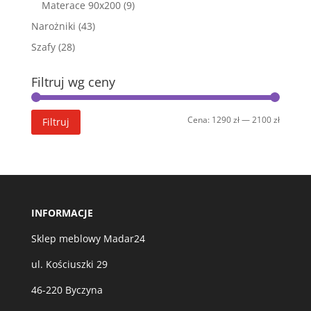
9
Materace 90x200
9
produktów
43
Narożniki
43
produkty
28
Szafy
28
produktów
Filtruj wg ceny
Cena
Cena
Cena:
1290 zł
—
2100 zł
Filtruj
min
max
INFORMACJE
Sklep meblowy Madar24
ul. Kościuszki 29
46-220 Byczyna