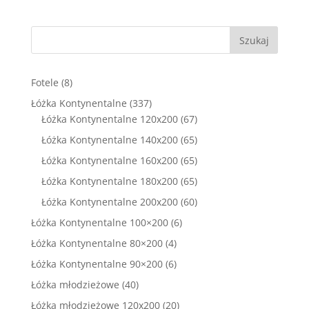
1900,00 zł.
1299,00 zł.
Szukaj
8
Fotele
8
produktów
337
Łóżka Kontynentalne
337
produktów
67
Łóżka Kontynentalne 120x200
67
produktów
65
Łóżka Kontynentalne 140x200
65
produktów
65
Łóżka Kontynentalne 160x200
65
produktów
65
Łóżka Kontynentalne 180x200
65
produktów
60
Łóżka Kontynentalne 200x200
60
produktów
6
Łóżka Kontynentalne 100×200
6
produktów
4
Łóżka Kontynentalne 80×200
4
produkty
6
Łóżka Kontynentalne 90×200
6
produktów
40
Łóżka młodzieżowe
40
produktów
20
Łóżka młodzieżowe 120x200
20