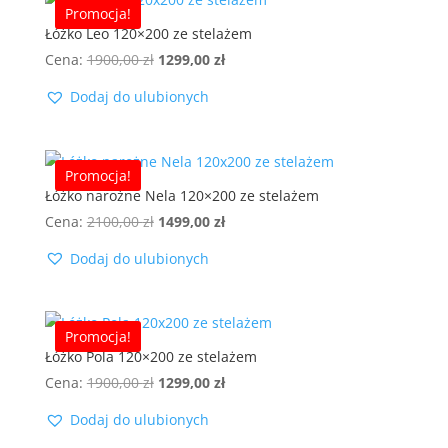
Promocja!
Łóżko Leo 120×200 ze stelażem
Pierwotna
Aktualna
Cena:
1900,00
zł
1299,00
zł
cena
cena
Dodaj do ulubionych
wynosiła:
wynosi:
1900,00 zł.
1299,00 zł.
Promocja!
Łóżko narożne Nela 120×200 ze stelażem
Pierwotna
Aktualna
Cena:
2100,00
zł
1499,00
zł
cena
cena
Dodaj do ulubionych
wynosiła:
wynosi:
2100,00 zł.
1499,00 zł.
Promocja!
Łóżko Pola 120×200 ze stelażem
Pierwotna
Aktualna
Cena:
1900,00
zł
1299,00
zł
cena
cena
Dodaj do ulubionych
wynosiła:
wynosi: