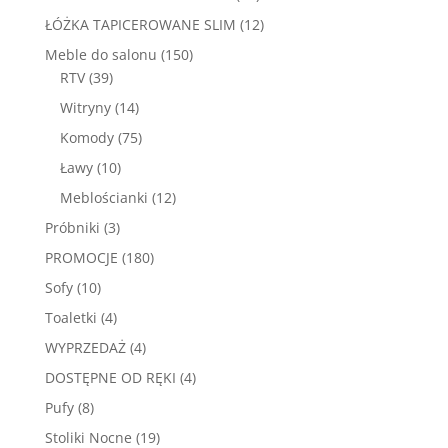
produktów
12
ŁÓŻKA TAPICEROWANE SLIM
12
produktów
150
Meble do salonu
150
39
produktów
RTV
39
produktów
14
Witryny
14
produktów
75
Komody
75
produktów
10
Ławy
10
produktów
12
Meblościanki
12
produktów
3
Próbniki
3
produkty
180
PROMOCJE
180
produktów
10
Sofy
10
produktów
4
Toaletki
4
produkty
4
WYPRZEDAŻ
4
produkty
4
DOSTĘPNE OD RĘKI
4
produkty
8
Pufy
8
produktów
19
Stoliki Nocne
19