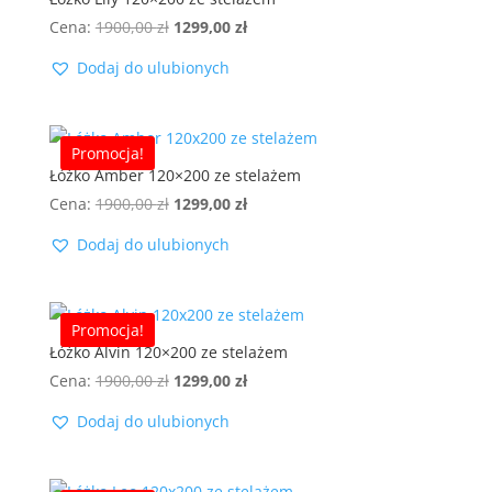
Pierwotna
Aktualna
Cena:
1900,00
zł
1299,00
zł
cena
cena
Dodaj do ulubionych
wynosiła:
wynosi:
1900,00 zł.
1299,00 zł.
Promocja!
Łóżko Amber 120×200 ze stelażem
Pierwotna
Aktualna
Cena:
1900,00
zł
1299,00
zł
cena
cena
Dodaj do ulubionych
wynosiła:
wynosi:
1900,00 zł.
1299,00 zł.
Promocja!
Łóżko Alvin 120×200 ze stelażem
Pierwotna
Aktualna
Cena:
1900,00
zł
1299,00
zł
cena
cena
Dodaj do ulubionych
wynosiła:
wynosi:
1900,00 zł.
1299,00 zł.