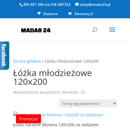
885 881 596
lub
538 389 523
sklep@madar24.pl
Ulubione
Elementy 0
Strona główna
/ Łóżka młodzieżowe 120x200
Łóżka młodzieżowe
120x200
Posortowane
Wyświetlanie wszystkich wyników: 20
według
popularności
Promocja!
Łóżko narożne Morena 120×200 ze stelażem