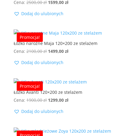
Pierwotna
Aktualna
Cena:
2500,00
zł
1599,00
zł
cena
cena
Dodaj do ulubionych
wynosiła:
wynosi:
2500,00 zł.
1599,00 zł.
Promocja!
Łóżko narożne Maja 120×200 ze stelażem
Pierwotna
Aktualna
Cena:
2100,00
zł
1499,00
zł
cena
cena
Dodaj do ulubionych
wynosiła:
wynosi:
2100,00 zł.
1499,00 zł.
Promocja!
Łóżko Avanti 120×200 ze stelażem
Pierwotna
Aktualna
Cena:
1900,00
zł
1299,00
zł
cena
cena
Dodaj do ulubionych
wynosiła:
wynosi:
1900,00 zł.
1299,00 zł.
Promocja!