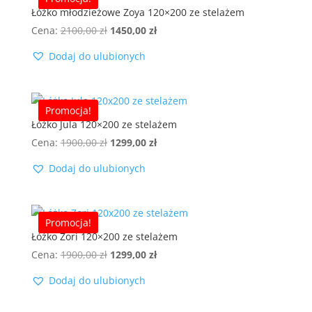
Łóżko młodzieżowe Zoya 120×200 ze stelażem
Pierwotna
Aktualna
Cena:
2100,00
zł
1450,00
zł
cena
cena
Dodaj do ulubionych
wynosiła:
wynosi:
2100,00 zł.
1450,00 zł.
Promocja!
Łóżko Jula 120×200 ze stelażem
Pierwotna
Aktualna
Cena:
1900,00
zł
1299,00
zł
cena
cena
Dodaj do ulubionych
wynosiła:
wynosi:
1900,00 zł.
1299,00 zł.
Promocja!
Łóżko Zori 120×200 ze stelażem
Pierwotna
Aktualna
Cena:
1900,00
zł
1299,00
zł
cena
cena
Dodaj do ulubionych
wynosiła:
wynosi:
1900,00 zł.
1299,00 zł.