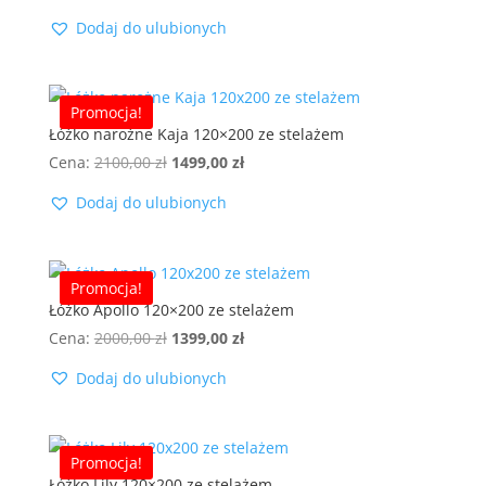
cena
cena
Dodaj do ulubionych
wynosiła:
wynosi:
1900,00 zł.
1299,00 zł.
Promocja!
Łóżko narożne Kaja 120×200 ze stelażem
Pierwotna
Aktualna
Cena:
2100,00
zł
1499,00
zł
cena
cena
Dodaj do ulubionych
wynosiła:
wynosi:
2100,00 zł.
1499,00 zł.
Promocja!
Łóżko Apollo 120×200 ze stelażem
Pierwotna
Aktualna
Cena:
2000,00
zł
1399,00
zł
cena
cena
Dodaj do ulubionych
wynosiła:
wynosi:
2000,00 zł.
1399,00 zł.
Promocja!
Łóżko Lily 120×200 ze stelażem