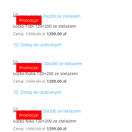
1900,00 zł.
1299,00 zł.
Promocja!
Łóżko Tobi 120×200 ze stelażem
Pierwotna
Aktualna
Cena:
1900,00
zł
1299,00
zł
cena
cena
Dodaj do ulubionych
wynosiła:
wynosi:
1900,00 zł.
1299,00 zł.
Promocja!
Łóżko Kuba 120×200 ze stelażem
Pierwotna
Aktualna
Cena:
1900,00
zł
1299,00
zł
cena
cena
Dodaj do ulubionych
wynosiła:
wynosi:
1900,00 zł.
1299,00 zł.
Promocja!
Łóżko Niko 120×200 ze stelażem
Pierwotna
Aktualna
Cena:
1900,00
zł
1299,00
zł