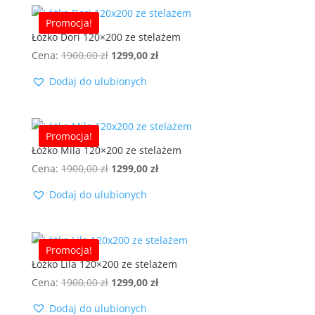
Promocja!
Łóżko Dori 120×200 ze stelażem
Pierwotna
Aktualna
Cena:
1900,00
zł
1299,00
zł
cena
cena
Dodaj do ulubionych
wynosiła:
wynosi:
1900,00 zł.
1299,00 zł.
Promocja!
Łóżko Mila 120×200 ze stelażem
Pierwotna
Aktualna
Cena:
1900,00
zł
1299,00
zł
cena
cena
Dodaj do ulubionych
wynosiła:
wynosi:
1900,00 zł.
1299,00 zł.
Promocja!
Łóżko Lila 120×200 ze stelażem
Pierwotna
Aktualna
Cena:
1900,00
zł
1299,00
zł
cena
cena
Dodaj do ulubionych
wynosiła:
wynosi: