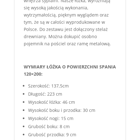
wnętrza sypialni. Nasze łóżka, wyróżniają
się wysoką jakością wykonania,
wytrzymałością, pięknym wyglądem oraz
tym, że są w całości wyprodukowane w
Polsce. Do zestawu jest dołączony stelaż
drewniany. Można dokupić osobno
pojemnik na pościel oraz ramę metalową.
WYMIARY ŁÓŻKA O POWIERZCHNI SPANIA
120×200:
Szerokość: 137,5cm
Długość: 223 cm
Wysokość łóżka: 46 cm
Wysokość boku i przodka: 30 cm
Wysokość nogi: 15 cm
Grubość boku: 8 cm
Grubość przodka: 9 cm