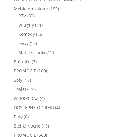
produktów
150
Meble do salonu
150
39
produktów
RTV
39
produktów
14
Witryny
14
produktów
75
Komody
75
produktów
10
Ławy
10
produktów
12
Meblościanki
12
produktów
3
Próbniki
3
produkty
180
PROMOCJE
180
produktów
10
Sofy
10
produktów
4
Toaletki
4
produkty
4
WYPRZEDAŻ
4
produkty
4
DOSTĘPNE OD RĘKI
4
produkty
8
Pufy
8
produktów
19
Stoliki Nocne
19
produktów
563
PROMOCJE
563