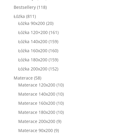
produkty
118
Bestsellery
118
produktów
811
Łóżka
811
produktów
20
Łóżka 90x200
20
produktów
161
Łóżka 120×200
161
produktów
159
Łóżka 140x200
159
produktów
160
Łóżka 160x200
160
produktów
159
Łóżka 180x200
159
produktów
152
Łóżka 200x200
152
produkty
58
Materace
58
produktów
10
Materace 120x200
10
produktów
10
Materace 140x200
10
produktów
10
Materace 160x200
10
produktów
10
Materace 180x200
10
produktów
9
Materace 200x200
9
produktów
9
Materace 90x200
9