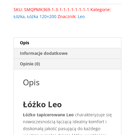
stelażem
SKU:
SMQPMK369-1-3-1-1-1-1-1-1-1-1
Kategorie:
Łóżka
,
Łóżka 120×200
Znacznik:
Leo
Opis
Informacje dodatkowe
Opinie (0)
Opis
Łóżko Leo
Łóżko tapicerowane Leo
charakteryzuje się
nowoczesnością łączącą idealny komfort i
doskonałą jakość pasującą do każdego