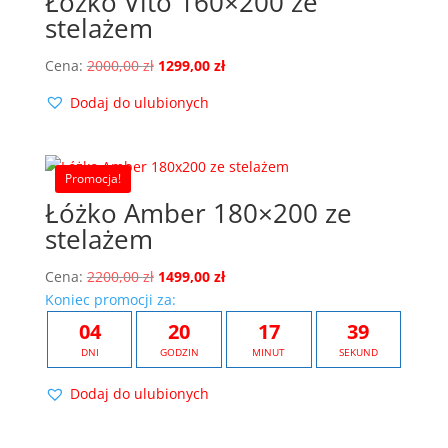
Łóżko Vito 160×200 ze
stelażem
Pierwotna
Aktualna
Cena:
2000,00
zł
1299,00
zł
cena
cena
Dodaj do ulubionych
wynosiła:
wynosi:
2000,00 zł.
1299,00 zł.
Promocja!
Łóżko Amber 180×200 ze
stelażem
Pierwotna
Aktualna
Cena:
2200,00
zł
1499,00
zł
cena
cena
Koniec promocji za:
wynosiła:
wynosi:
04
20
17
38
2200,00 zł.
1499,00 zł.
DNI
GODZIN
MINUT
SEKUND
Dodaj do ulubionych