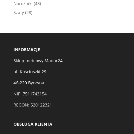
produktów
43
Narożniki
43
produkty
28
Szafy
28
produktów
INFORMACJE
Sklep meblowy Madar24
ul. Kościuszki 29
46-220 Byczyna
NIP: 7511743154
REGON: 520122321
OBSŁUGA KLIENTA