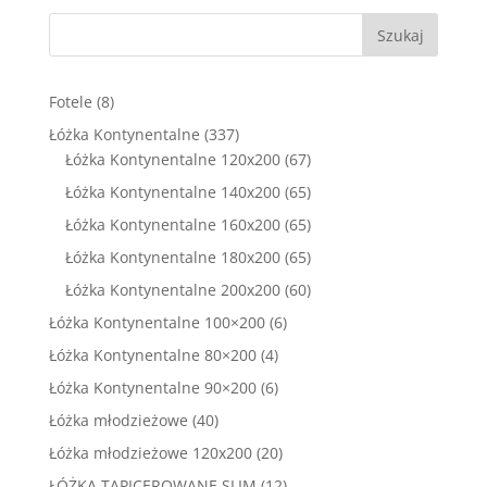
Szukaj
8
Fotele
8
produktów
337
Łóżka Kontynentalne
337
produktów
67
Łóżka Kontynentalne 120x200
67
produktów
65
Łóżka Kontynentalne 140x200
65
produktów
65
Łóżka Kontynentalne 160x200
65
produktów
65
Łóżka Kontynentalne 180x200
65
produktów
60
Łóżka Kontynentalne 200x200
60
produktów
6
Łóżka Kontynentalne 100×200
6
produktów
4
Łóżka Kontynentalne 80×200
4
produkty
6
Łóżka Kontynentalne 90×200
6
produktów
40
Łóżka młodzieżowe
40
produktów
20
Łóżka młodzieżowe 120x200
20
produktów
12
ŁÓŻKA TAPICEROWANE SLIM
12