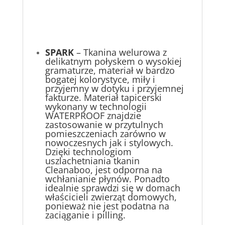
SPARK
– Tkanina welurowa z
delikatnym połyskem o wysokiej
gramaturze, materiał w bardzo
bogatej kolorystyce, miły i
przyjemny w dotyku i przyjemnej
fakturze. Materiał tapicerski
wykonany w technologii
WATERPROOF znajdzie
zastosowanie w przytulnych
pomieszczeniach zarówno w
nowoczesnych jak i stylowych.
Dzięki technologiom
uszlachetniania tkanin
Cleanaboo, jest odporna na
wchłanianie płynów. Ponadto
idealnie sprawdzi się w domach
właścicieli zwierząt domowych,
ponieważ nie jest podatna na
zaciąganie i pilling.