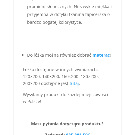
promieni słonecznych. Niezwykle miękka i
przyjemna w dotyku tkanina tapicerska o
bardzo bogatej kolorystyce.
Do łóżka można również dobrać
materac
!
Łóżko dostępne w innych wymiarach:
120×200, 140×200, 160×200, 180×200,
200×200 dostępne jest
tutaj
.
Wysyłamy produkt do każdej miejscowości
w Polsce!
Masz pytania dotyczące produktu?
Zadzwoń:
885 881 596