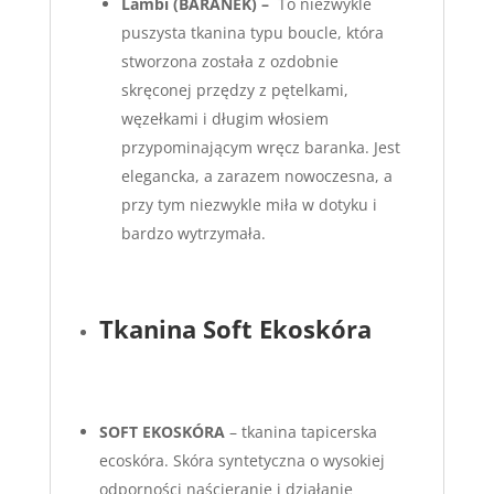
Lambi
(BARANEK) –
To niezwykle
puszysta tkanina typu boucle, która
stworzona została z ozdobnie
skręconej przędzy z pętelkami,
węzełkami i długim włosiem
przypominającym wręcz baranka. Jest
elegancka, a zarazem nowoczesna, a
przy tym niezwykle miła w dotyku i
bardzo wytrzymała.
Tkanina Soft Ekoskóra
S
OFT EKOSKÓRA
– tkanina tapicerska
ecoskóra. Skóra syntetyczna o wysokiej
odporności naścieranie i działanie