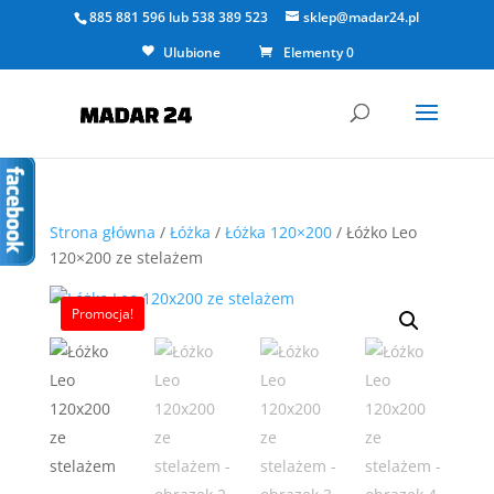
885 881 596
lub
538 389 523
sklep@madar24.pl
Ulubione
Elementy 0
Strona główna
/
Łóżka
/
Łóżka 120×200
/ Łóżko Leo
120×200 ze stelażem
Promocja!