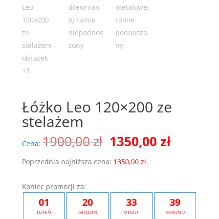
Łóżko Leo 120×200 ze
stelażem
Pierwotna
Aktualn
1900,00
zł
1350,00
zł
Cena:
cena
cena
wynosiła:
wynosi:
Poprzednia najniższa cena:
1350,00
zł
.
1900,00 zł.
1350,00 
Koniec promocji za:
01
20
33
38
DZIEŃ
GODZIN
MINUT
SEKUND