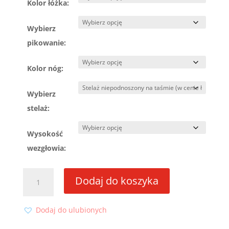
Kolor łóżka:
Wybierz
pikowanie:
Kolor nóg:
Wybierz
stelaż:
Wysokość
wezgłowia:
ilość
Dodaj do koszyka
Łóżko
Leo
120x200
Dodaj do ulubionych
ze