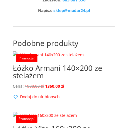
Napisz:
sklep@madar24.pl
Podobne produkty
Promocja!
Łóżko Armani 140×200 ze
stelażem
Pierwotna
Aktualna
Cena:
1900,00
zł
1350,00
zł
cena
cena
Dodaj do ulubionych
wynosiła:
wynosi:
1900,00 zł.
1350,00 zł.
Promocja!