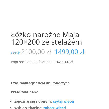
Łóżko narożne Maja
120×200 ze stelażem
Pierwotna
Aktualn
2100,00
zł
1499,00
zł
Cena:
cena
cena
wynosiła:
wynosi:
Poprzednia najniższa cena:
1499,00
zł
.
2100,00 zł.
1499,00 
Czas realizacji: 10-14 dni roboczych
Przed zakupem:
zapoznaj się z opisem:
czytaj więcej
wybierz tkaninę:
zobacz więcej