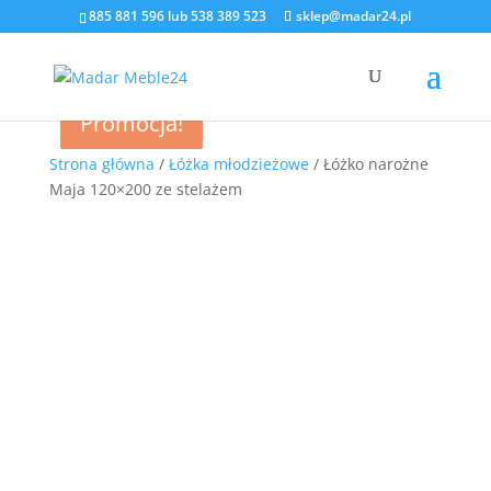
885 881 596
lub
538 389 523
sklep@madar24.pl
Promocja!
Promocja!
Promocja!
Promocja!
Strona główna
/
Łóżka młodzieżowe
/ Łóżko narożne
Maja 120×200 ze stelażem