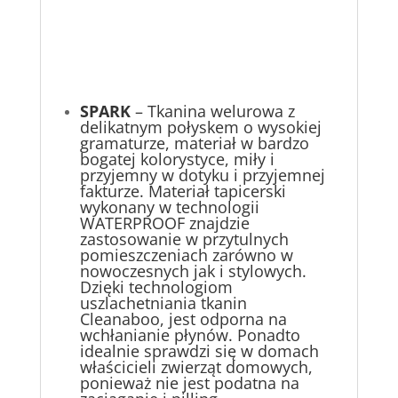
SPARK
– Tkanina welurowa z
delikatnym połyskem o wysokiej
gramaturze, materiał w bardzo
bogatej kolorystyce, miły i
przyjemny w dotyku i przyjemnej
fakturze. Materiał tapicerski
wykonany w technologii
WATERPROOF znajdzie
zastosowanie w przytulnych
pomieszczeniach zarówno w
nowoczesnych jak i stylowych.
Dzięki technologiom
uszlachetniania tkanin
Cleanaboo, jest odporna na
wchłanianie płynów. Ponadto
idealnie sprawdzi się w domach
właścicieli zwierząt domowych,
ponieważ nie jest podatna na