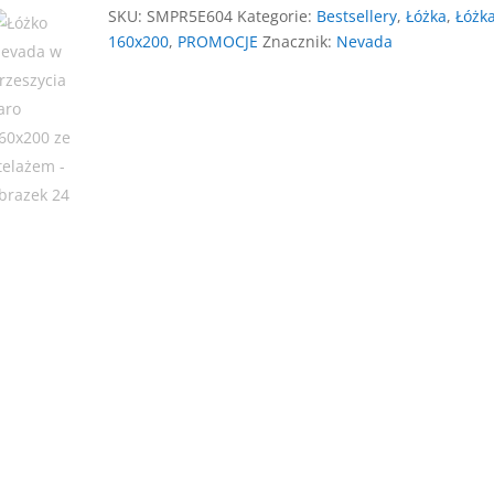
160x200
SKU:
SMPR5E604
Kategorie:
Bestsellery
,
Łóżka
,
Łóżk
ze
160x200
,
PROMOCJE
Znacznik:
Nevada
stelażem