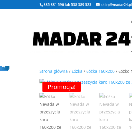
885 881 596
lub
538 389 523
sklep@madar24.pl
Strona główna
/
Łóżka
/
Łóżka 160x200
/ Łóżko 
Promocja!