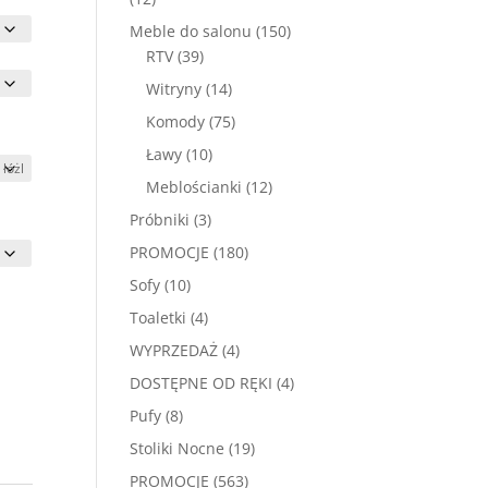
produktów
150
Meble do salonu
150
39
produktów
RTV
39
produktów
14
Witryny
14
produktów
75
Komody
75
produktów
10
Ławy
10
produktów
12
Meblościanki
12
produktów
3
Próbniki
3
produkty
180
PROMOCJE
180
produktów
10
Sofy
10
produktów
4
Toaletki
4
produkty
4
WYPRZEDAŻ
4
produkty
4
DOSTĘPNE OD RĘKI
4
produkty
8
Pufy
8
produktów
19
Stoliki Nocne
19
produktów
563
PROMOCJE
563