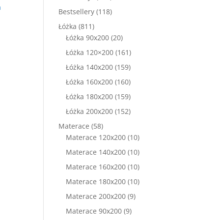
a
produkty
118
Bestsellery
118
produktów
811
Łóżka
811
produktów
20
Łóżka 90x200
20
produktów
161
Łóżka 120×200
161
produktów
159
Łóżka 140x200
159
produktów
160
Łóżka 160x200
160
produktów
159
Łóżka 180x200
159
produktów
152
Łóżka 200x200
152
produkty
58
Materace
58
produktów
10
Materace 120x200
10
produktów
10
Materace 140x200
10
produktów
10
Materace 160x200
10
produktów
10
Materace 180x200
10
produktów
9
Materace 200x200
9
produktów
9
Materace 90x200
9