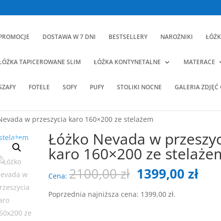
PROMOCJE
DOSTAWA W 7 DNI
BESTSELLERY
NAROŻNIKI
ŁÓŻK
ŁÓŻKA TAPICEROWANE SLIM
ŁÓŻKA KONTYNETALNE
MATERACE
SZAFY
FOTELE
SOFY
PUFY
STOLIKI NOCNE
GALERIA ZDJĘĆ
Nevada w przeszycia karo 160×200 ze stelażem
Łóżko Nevada w przeszyc
karo 160×200 ze stelaże
Pierwotna
Akt
2100,00
zł
1399,00
zł
Cena:
cena
cen
wynosiła:
wyn
Poprzednia najniższa cena:
1399,00
zł
.
2100,00 zł.
139