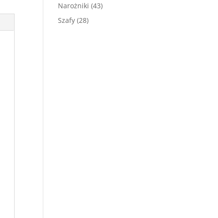
produktów
43
Narożniki
43
produkty
28
Szafy
28
produktów