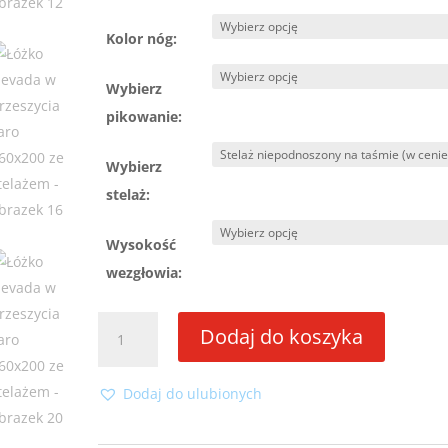
Kolor nóg:
Wybierz
pikowanie:
Wybierz
stelaż:
Wysokość
wezgłowia:
ilość
Dodaj do koszyka
Łóżko
Nevada
w
Dodaj do ulubionych
przeszycia
karo