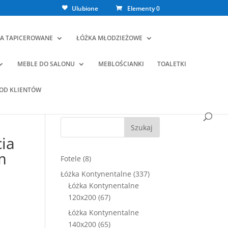
Ulubione
Elementy 0
A TAPICEROWANE
ŁÓŻKA MŁODZIEŻOWE
MEBLE DO SALONU
MEBLOŚCIANKI
TOALETKI
 OD KLIENTÓW
Szukaj
ia
m
8
Fotele
8
produktów
337
Łóżka Kontynentalne
337
ualna
produktów
Łóżka Kontynentalne
a
67
120x200
67
osi:
produktów
9,00 zł.
Łóżka Kontynentalne
65
140x200
65