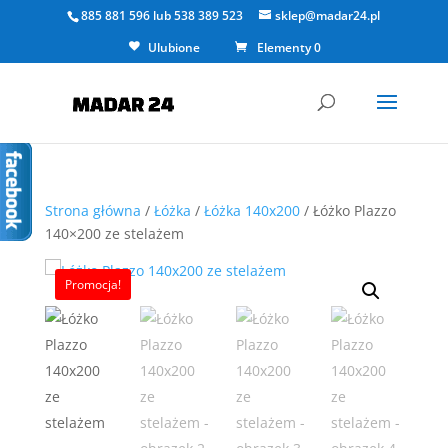
885 881 596
lub
538 389 523
sklep@madar24.pl
Ulubione
Elementy 0
Strona główna
/
Łóżka
/
Łóżka 140x200
/ Łóżko Plazzo
140×200 ze stelażem
Promocja!