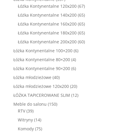
produktów
67
Łóżka Kontynentalne 120x200
67
produktów
65
Łóżka Kontynentalne 140x200
65
produktów
65
Łóżka Kontynentalne 160x200
65
produktów
65
Łóżka Kontynentalne 180x200
65
produktów
60
Łóżka Kontynentalne 200x200
60
produktów
6
Łóżka Kontynentalne 100×200
6
produktów
4
Łóżka Kontynentalne 80×200
4
produkty
6
Łóżka Kontynentalne 90×200
6
produktów
40
Łóżka młodzieżowe
40
produktów
20
Łóżka młodzieżowe 120x200
20
produktów
12
ŁÓŻKA TAPICEROWANE SLIM
12
produktów
150
Meble do salonu
150
39
produktów
RTV
39
produktów
14
Witryny
14
produktów
75
Komody
75