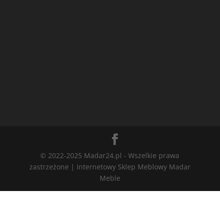
© 2022-2025 Madar24.pl - Wszelkie prawa
zastrzeżone | Internetowy Sklep Meblowy Madar
Meble