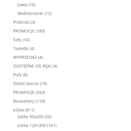
produktów
10
Ławy
10
produktów
12
Meblościanki
12
produktów
3
Próbniki
3
produkty
180
PROMOCJE
180
produktów
10
Sofy
10
produktów
4
Toaletki
4
produkty
4
WYPRZEDAŻ
4
produkty
4
DOSTĘPNE OD RĘKI
4
produkty
8
Pufy
8
produktów
19
Stoliki Nocne
19
produktów
563
PROMOCJE
563
produkty
118
Bestsellery
118
produktów
811
Łóżka
811
produktów
20
Łóżka 90x200
20
produktów
161
Łóżka 120×200
161