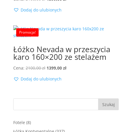
cena
cena
Dodaj do ulubionych
wynosiła:
wynosi:
2100,00 zł.
1399,00 zł.
Promocja!
Łóżko Nevada w przeszycia
karo 160×200 ze stelażem
Pierwotna
Aktualna
Cena:
2100,00
zł
1399,00
zł
cena
cena
Dodaj do ulubionych
wynosiła:
wynosi:
2100,00 zł.
1399,00 zł.
Szukaj
8
Fotele
8
produktów
337
Łóżka Kontynentalne
337