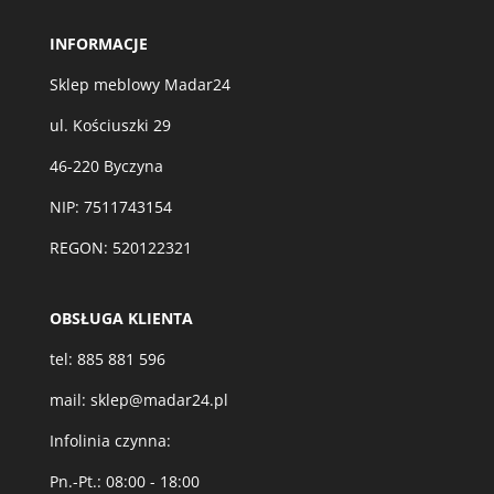
INFORMACJE
Sklep meblowy Madar24
ul. Kościuszki 29
46-220 Byczyna
NIP: 7511743154
REGON: 520122321
OBSŁUGA KLIENTA
tel:
885 881 596
mail:
sklep@madar24.pl
Infolinia czynna:
Pn.-Pt.: 08:00 - 18:00