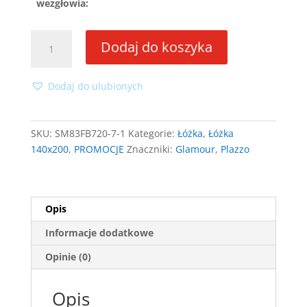
wezgłowia:
ilość
Dodaj do koszyka
Łóżko
Plazzo
140x200
Dodaj do ulubionych
ze
stelażem
SKU:
SM83FB720-7-1
Kategorie:
Łóżka
,
Łóżka
140x200
,
PROMOCJE
Znaczniki:
Glamour
,
Plazzo
Opis
Informacje dodatkowe
Opinie (0)
Opis