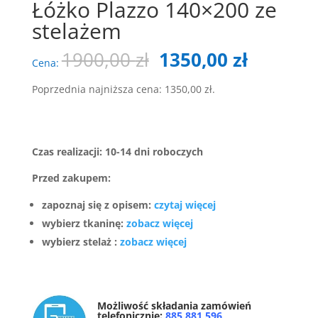
Łóżko Plazzo 140×200 ze
stelażem
Pierwotna
Aktualn
1900,00
zł
1350,00
zł
Cena:
cena
cena
wynosiła:
wynosi:
Poprzednia najniższa cena:
1350,00
zł
.
1900,00 zł.
1350,00 
Czas realizacji: 10-14 dni roboczych
Przed zakupem:
zapoznaj się z opisem:
czytaj więcej
wybierz tkaninę:
zobacz więcej
wybierz stelaż :
zobacz więcej
Możliwość składania zamówień
telefonicznie:
885 881 596