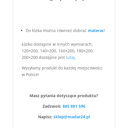
Do łóżka można również dobrać
materac
!
Łóżko dostępne w innych wymiarach:
120×200, 140×200, 160×200, 180×200,
200×200 dostępne jest
tutaj
.
Wysyłamy produkt do każdej miejscowości
w Polsce!
Masz pytania dotyczące produktu?
Zadzwoń:
885 881 596
Napisz:
sklep@madar24.pl