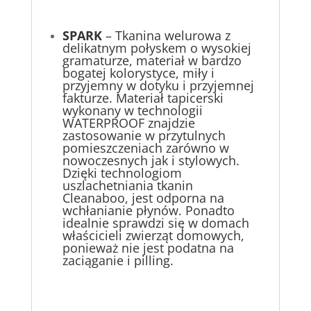
SPARK
– Tkanina welurowa z
delikatnym połyskem o wysokiej
gramaturze, materiał w bardzo
bogatej kolorystyce, miły i
przyjemny w dotyku i przyjemnej
fakturze. Materiał tapicerski
wykonany w technologii
WATERPROOF znajdzie
zastosowanie w przytulnych
pomieszczeniach zarówno w
nowoczesnych jak i stylowych.
Dzięki technologiom
uszlachetniania tkanin
Cleanaboo, jest odporna na
wchłanianie płynów. Ponadto
idealnie sprawdzi się w domach
właścicieli zwierząt domowych,
ponieważ nie jest podatna na
zaciąganie i pilling.