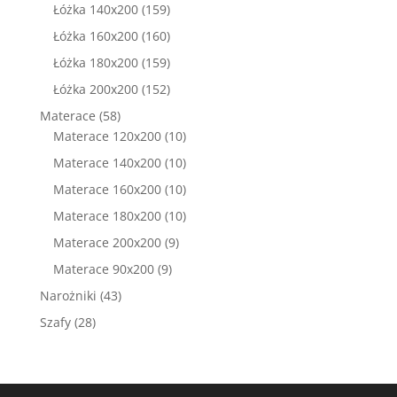
produktów
159
Łóżka 140x200
159
produktów
160
Łóżka 160x200
160
produktów
159
Łóżka 180x200
159
produktów
152
Łóżka 200x200
152
produkty
58
Materace
58
produktów
10
Materace 120x200
10
produktów
10
Materace 140x200
10
produktów
10
Materace 160x200
10
produktów
10
Materace 180x200
10
produktów
9
Materace 200x200
9
produktów
9
Materace 90x200
9
produktów
43
Narożniki
43
produkty
28
Szafy
28
produktów