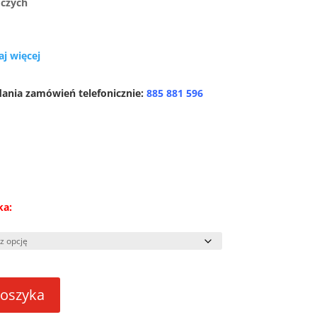
oczych
aj więcej
dania zamówień telefonicznie:
885 881 596
ka:
koszyka