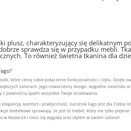
ki plusz, charakteryzujący się delikatnym po
y dobrze sprawdza się w przypadku mebli. Tk
cznych. To również świetna tkanina dla dzie
Fago?
osób, które cenią sobie połączenie funkcjonalności i stylu. Dzięki 
większych salonach. Jego nowoczesny design, wygodne siedzisko ora
ry z pewnością spełni wszystkie Twoje oczekiwania.
bie elegancję, komfort i praktyczność, narożnik Fago jest dla Ciebi
nkcje dodatkowe sprawiają, że jest to mebel, który nie tylko piękni
o w Madar24 i ciesz się wygodą oraz stylem w swoim salonie!