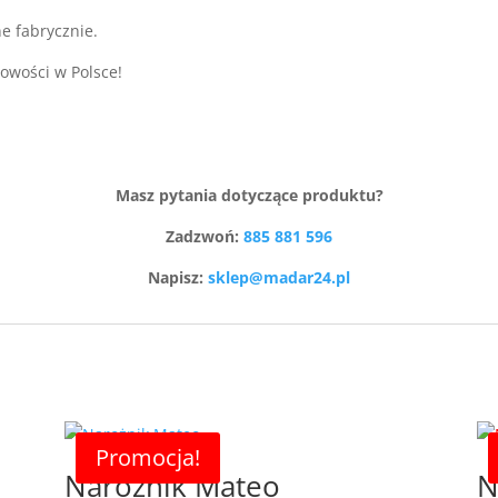
e fabrycznie.
owości w Polsce!
Masz pytania dotyczące produktu?
Zadzwoń:
885 881 596
Napisz:
sklep@madar24.pl
Promocja!
Narożnik Mateo
N