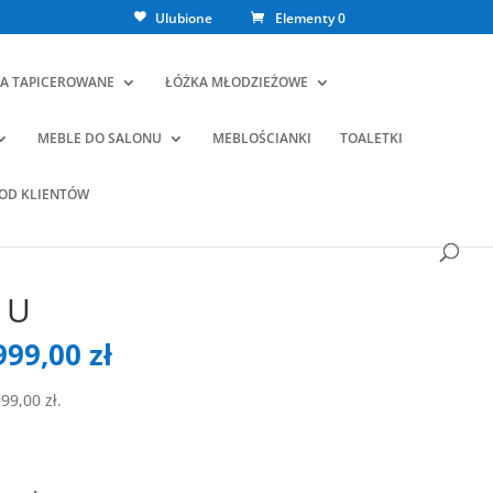
Ulubione
Elementy 0
A TAPICEROWANE
ŁÓŻKA MŁODZIEŻOWE
MEBLE DO SALONU
MEBLOŚCIANKI
TOALETKI
 OD KLIENTÓW
 U
ierwotna
Aktualna
999,00
zł
ena
cena
ynosiła:
wynosi:
999,00
zł
.
00,00 zł.
1999,00 zł.