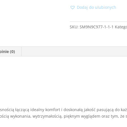
Fago
U
Dodaj do ulubionych
SKU:
SM9N9C977-1-1-1
Katego
inie (0)
snością łączącą idealny komfort i doskonałą jakość pasującą do ka
kością wykonania, wytrzymałością, pięknym wyglądem oraz tym, że