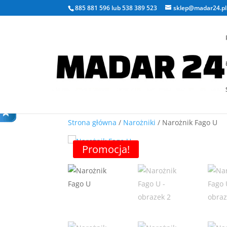
885 881 596
lub
538 389 523
sklep@madar24.pl
Strona główna
/
Narożniki
/ Narożnik Fago U
Promocja!