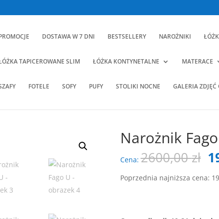
PROMOCJE
DOSTAWA W 7 DNI
BESTSELLERY
NAROŻNIKI
ŁÓŻK
ŁÓŻKA TAPICEROWANE SLIM
ŁÓŻKA KONTYNETALNE
MATERACE
SZAFY
FOTELE
SOFY
PUFY
STOLIKI NOCNE
GALERIA ZDJĘĆ
Narożnik Fago
P
2600,00
zł
1
Cena:
c
w
Poprzednia najniższa cena:
1
26