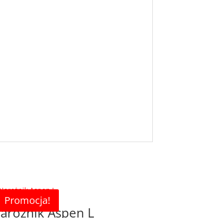
Promocja!
arożnik Aspen L