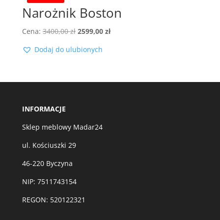
Narożnik Boston
Pierwotna
Aktualna
Cena:
3400,00
zł
2599,00
zł
cena
cena
Dodaj do ulubionych
wynosiła:
wynosi:
3400,00 zł.
2599,00 zł.
INFORMACJE
Sklep meblowy Madar24
ul. Kościuszki 29
46-220 Byczyna
NIP: 7511743154
REGON: 520122321