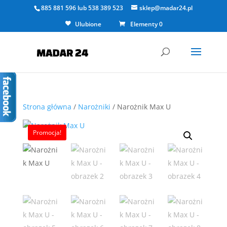
885 881 596
lub
538 389 523
sklep@madar24.pl
Ulubione
Elementy 0
Strona główna
/
Narożniki
/ Narożnik Max U
Promocja!