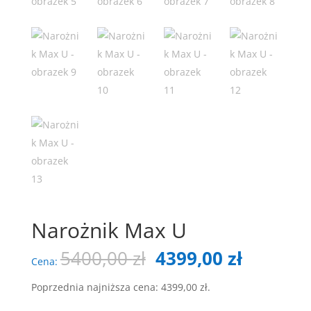
Narożnik Max U
Pierwotna
Aktualn
5400,00
zł
4399,00
zł
Cena:
cena
cena
wynosiła:
wynosi:
Poprzednia najniższa cena:
4399,00
zł
.
5400,00 zł.
4399,00 