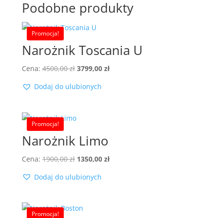
Podobne produkty
Promocja!
Narożnik Toscania U
Pierwotna
Aktualna
Cena:
4500,00
zł
3799,00
zł
cena
cena
Dodaj do ulubionych
wynosiła:
wynosi:
4500,00 zł.
3799,00 zł.
Promocja!
Narożnik Limo
Pierwotna
Aktualna
Cena:
1900,00
zł
1350,00
zł
cena
cena
Dodaj do ulubionych
wynosiła:
wynosi:
1900,00 zł.
1350,00 zł.
Promocja!