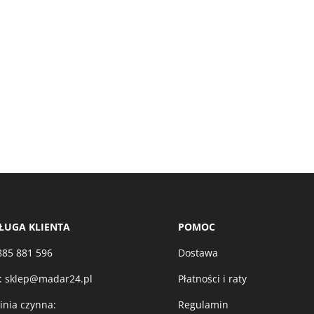
ŁUGA KLIENTA
POMOC
885 881 596
Dostawa
:
sklep@madar24.pl
Płatności i raty
linia czynna:
Regulamin