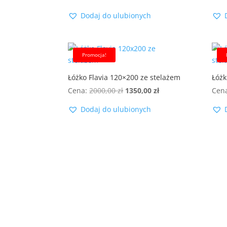
cena
cena
Dodaj do ulubionych
wynosiła:
wynosi:
2300,00 zł.
1499,00 zł.
Promocja!
Łóżko Flavia 120×200 ze stelażem
Łóżk
Pierwotna
Aktualna
Cena:
2000,00
zł
1350,00
zł
Cen
cena
cena
Dodaj do ulubionych
wynosiła:
wynosi:
2000,00 zł.
1350,00 zł.