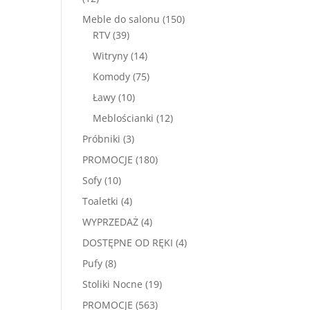
produktów
150
Meble do salonu
150
39
produktów
RTV
39
produktów
14
Witryny
14
produktów
75
Komody
75
produktów
10
Ławy
10
produktów
12
Meblościanki
12
produktów
3
Próbniki
3
produkty
180
PROMOCJE
180
produktów
10
Sofy
10
produktów
4
Toaletki
4
produkty
4
WYPRZEDAŻ
4
produkty
4
DOSTĘPNE OD RĘKI
4
produkty
8
Pufy
8
produktów
19
Stoliki Nocne
19
produktów
563
PROMOCJE
563