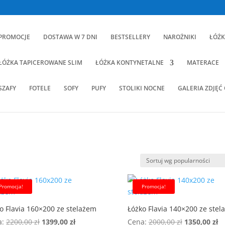
PROMOCJE
DOSTAWA W 7 DNI
BESTSELLERY
NAROŻNIKI
ŁÓŻK
ŁÓŻKA TAPICEROWANE SLIM
ŁÓŻKA KONTYNETALNE
MATERACE
SZAFY
FOTELE
SOFY
PUFY
STOLIKI NOCNE
GALERIA ZDJĘĆ
ne
ci
Promocja!
Promocja!
o Flavia 160×200 ze stelażem
Łóżko Flavia 140×200 ze stel
Pierwotna
Aktualna
Pierwotna
Ak
a:
2200,00
zł
1399,00
zł
Cena:
2000,00
zł
1350,00
zł