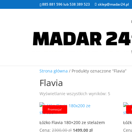
885 881 596
lub
538 389 523
sklep@madar24.pl
Strona główna
/ Produkty oznaczone “Flavia”
Flavia
Posortowa
Wyświetlanie wszystkich wyników: 5
według
popularnoś
Promocja!
Łóżko Flavia 180×200 ze stelażem
Łóżk
Pierwotna
Aktualna
Cena:
2300,00
zł
1499,00
zł
Cen