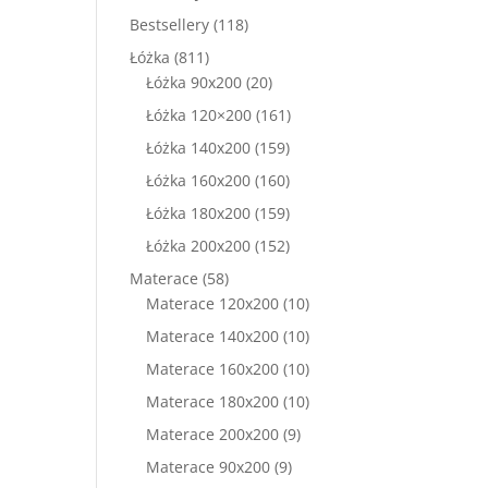
produkty
118
Bestsellery
118
produktów
811
Łóżka
811
produktów
20
Łóżka 90x200
20
produktów
161
Łóżka 120×200
161
produktów
159
Łóżka 140x200
159
produktów
160
Łóżka 160x200
160
produktów
159
Łóżka 180x200
159
produktów
152
Łóżka 200x200
152
produkty
58
Materace
58
produktów
10
Materace 120x200
10
produktów
10
Materace 140x200
10
produktów
10
Materace 160x200
10
produktów
10
Materace 180x200
10
produktów
9
Materace 200x200
9
produktów
9
Materace 90x200
9