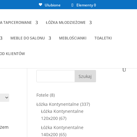
Ulubione
Elementy 0
A TAPICEROWANE
ŁÓŻKA MŁODZIEŻOWE
MEBLE DO SALONU
MEBLOŚCIANKI
TOALETKI
 OD KLIENTÓW
Szukaj
8
Fotele
8
produktów
337
Łóżka Kontynentalne
337
produktów
Łóżka Kontynentalne
67
120x200
67
produktów
ażem
Łóżka Kontynentalne
65
140x200
65
tualna