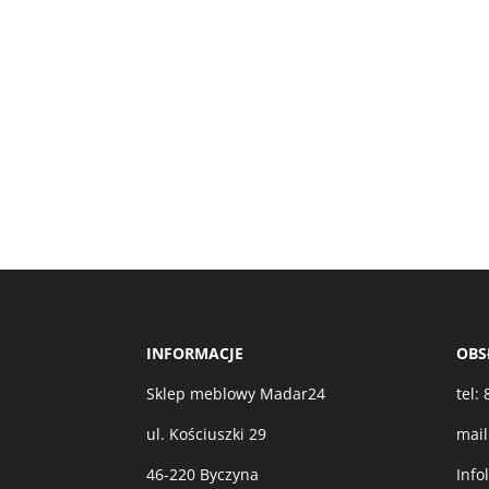
INFORMACJE
OBS
Sklep meblowy Madar24
tel:
ul. Kościuszki 29
mail
46-220 Byczyna
Info